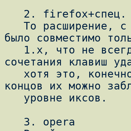
   2. firefox+спец. расширения

   То расширение, с которым я имел дело 
было совместимо толь
   1.x, что не всегда удобно. Не все 
сочетания клавиш уда
   хотя это, конечно, возможно. В конце 
концов их можно забл
   уровне иксов.

   3. opera
