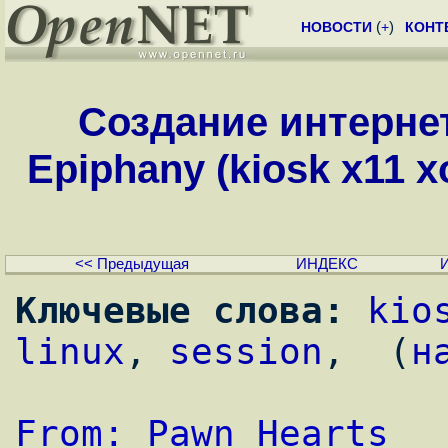
НОВОСТИ
(
+
)
КОНТ
Создание интернет
Epiphany (kiosk x11 x
<< Предыдущая
ИНДЕКС
Ключевые слова:
kio
linux
, 
session
,  (
н
From: Pawn Hearts 