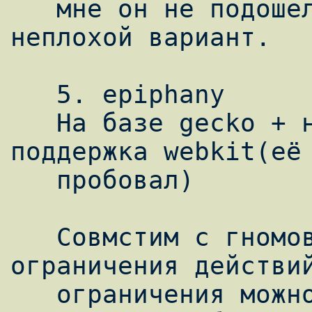
   мне он не подошел, но, в принципе, 
неплохой вариант.

   5. epiphany

   На базе gecko + недавно появилась 
поддержка webkit(её 
   пробовал)

   Совмстим с гномовской системы 
ограничения действий
   ограничения можно программой pessulus), 