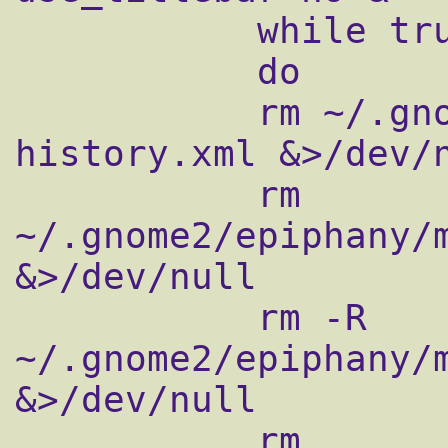
           while true

           do

           rm ~/.gnome2/epiphany/ephy-
history.xml &>/dev/n
           rm 
~/.gnome2/epiphany/m
&>/dev/null

           rm -R 
~/.gnome2/epiphany/m
&>/dev/null

           rm 