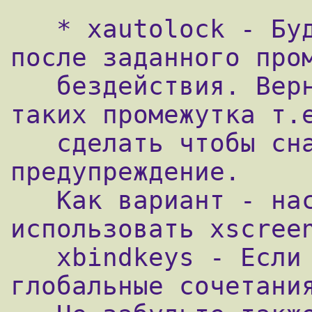
   * xautolock - Будет сбрасывать браузер 
после заданного пром
   бездействия. Вернее там можно задать 2 
таких промежутка т.е
   сделать чтобы сначала выводилось 
предупреждение.

   Как вариант - настроить для этих целей 
использовать xscreen
   xbindkeys - Если нужны какие-нибудь 
глобальные сочетания