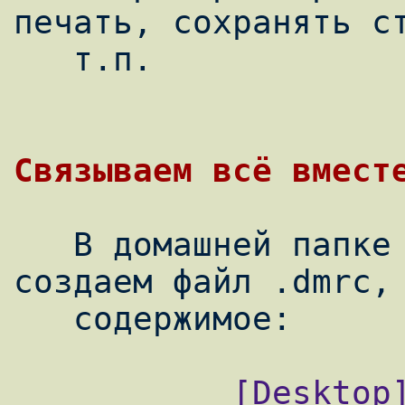
печать, сохранять ст
   т.п.

   В домашней папке нашего пользователя 
создаем файл .dmrc, 
           [Desktop]
