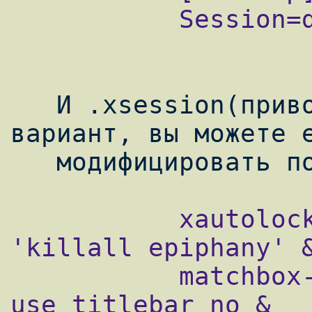
           Session=default

   И .xsession(привожу несколько упрощенный 
вариант, вы можете е
           xautolock -time 5 -locker 
'killall epiphany' &
           matchbox-window-manager -
use_titlebar no &
