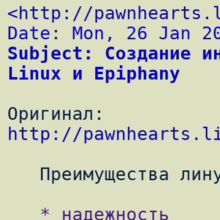
<
http://pawnhearts.
Date: Mon, 26 Jan 2
Subject: Создание ин
Linux и Epiphany
Оригинал: 
http://pawnhearts.l
   Преимущества линукс в этой сфере:

   * надежность
