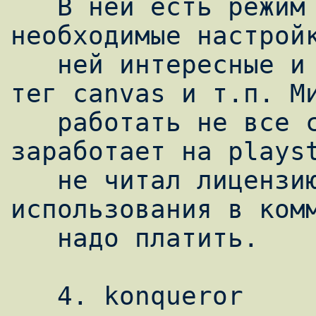
   В ней есть режим киоска (opera -k) и все 
необходимые настройк
   ней интересные и быстрые svg эффекты, 
тег canvas и т.п. Ми
   работать не все сайты; закрытая, вряд ли 
заработает на playst
   не читал лицензию, но, возможно, для 
использования в комм
   надо платить.

   4. konqueror
