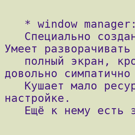
   * window manager: matchbox

   Специально создан для пободных целей. 
Умеет разворачивать 
   полный экран, кроме диалогов(которые 
довольно симпатично 
   Кушает мало ресурсов и прост в 
настройке.

   Ещё к нему есть экранная клавиатура.
