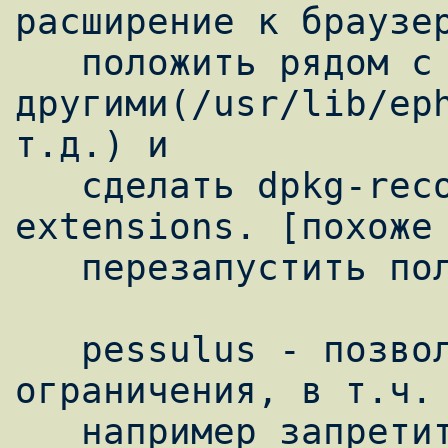
расширение к браузер
   положить рядом с 
другими(/usr/lib/eph
т.д.) и

   сделать dpkg-reconfigure epiphany-
extensions. [похоже 
   перезапустить полностью браузер]

   pessulus - позволяет ввести всякие 
ограничения, в т.ч. 
   например запретить открывать новые окна, 