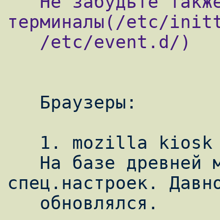
   Не забудьте также отключить виртуальные 
терминалы(/etc/initt
   /etc/event.d/)

   Браузеры:

   1. mozilla kiosk project

   На базе древней мозиллы с добавлением 
спец.настроек. Давно
   обновлялся.
