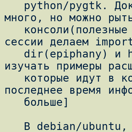
   python/pygtk. Документации не очень 
много, но можно рыть
   консоли(полезные команды: в начале 
сессии делаем import
   dir(epiphany) и help(function_name)) + 
изучать примеры расш
   которые идут в комплекте. [гуглите, в 
последнее время инфо
   больше]

   В debian/ubuntu, чтобы подключить своё 