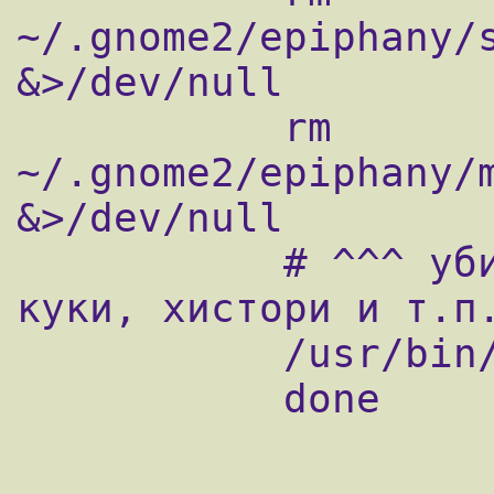
~/.gnome2/epiphany/s
&>/dev/null

           rm 
~/.gnome2/epiphany/m
&>/dev/null

           # ^^^ убираем за пользователем 
куки, хистори и т.п.
           /usr/bin/epiphany

           done
