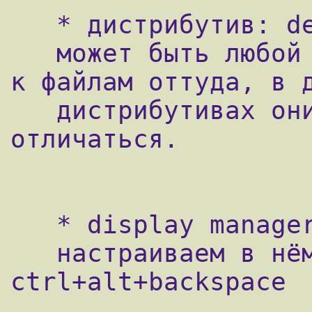
   * дистрибутив: debian

   может быть любой другой. я указываю пути 
к файлам оттуда, в д
   дистрибутивах они могут иногда 
отличаться.

   * display manager: gdm

   настраиваем в нём автологин и отключаем 
ctrl+alt+backspace
