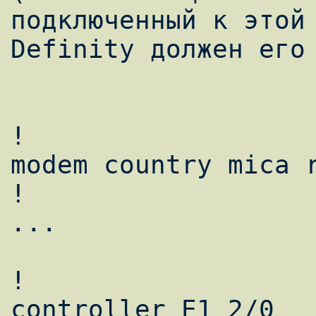
подключенный к этой 
Definity должен его 
!

modem country mica r
!

...

!

controller E1 2/0
