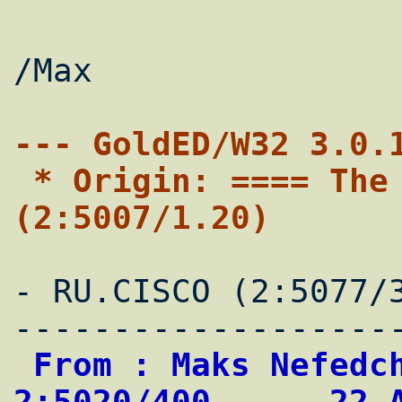
/Max

--- GoldED/W32 3.0.
 * Origin: ==== The Hole of Alone Lion ==== 
(2:5007/1.20)
- RU.CISCO (2:5077/
 From : Maks Nefedchenko                    
2:5020/400      22 