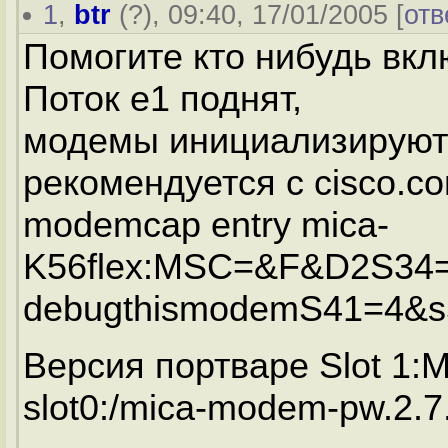
1
,
btr
(
?
), 09:40, 17/01/2005 [
отв
Помогите кто нибудь вклю
Поток e1 поднят,
модемы инициализируютс
рекомендуется с cisco.c
modemcap entry mica-
K56flex:MSC=&F&D2S34
debugthismodemS41=4&s
Версия портваре Slot 1:
slot0:/mica-modem-pw.2.7.