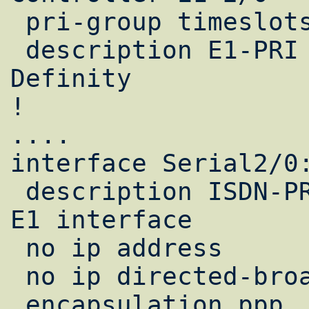
 pri-group timeslots 1-31

 description E1-PRI interface into PBX 
Definity

!

....

interface Serial2/0:
 description ISDN-PRI Chanel from Definity 
E1 interface

 no ip address

 no ip directed-broadcast

 encapsulation ppp
