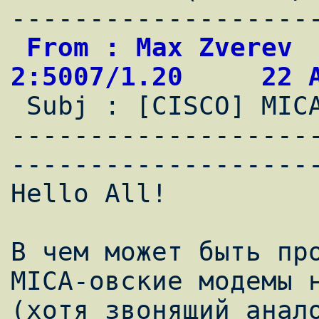
 From : Max Zverev                          
2:5007/1.20     22 

 Subj : [CISCO] MICA V.90

-------------------
--------------------
Hello All!

В чем может быть пpо
MICA-овские модемы н
(хотя звонящий анало