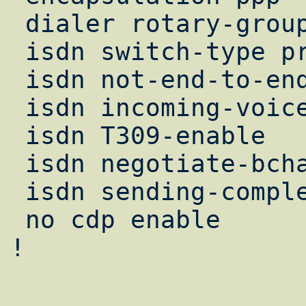
 dialer rotary-group 0

 isdn switch-type primary-net5

 isdn not-end-to-end 64

 isdn incoming-voice modem

 isdn T309-enable

 isdn negotiate-bchan

 isdn sending-complete

 no cdp enable

!
