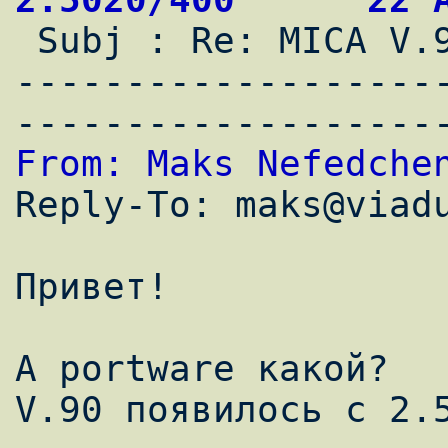

 Subj : Re: MICA V.90

-------------------
From: Maks Nefedche

Reply-To: maks@viadu
Привет!

А portware какой?

V.90 появилось с 2.5