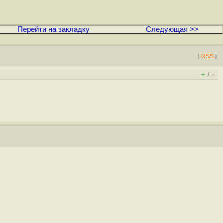
Перейти на закладку
Следующая >>
[
RSS
]
+
–
/