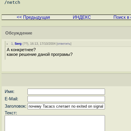
<< Предыдущая
ИНДЕКС
Поиск в 
Обсуждение
1
,
Serg
(
??
), 16:13, 17/10/2004 [
ответить
]
А конкретнее?
какое решение даной програмы?
Имя:
E-Mail:
Заголовок:
Текст: