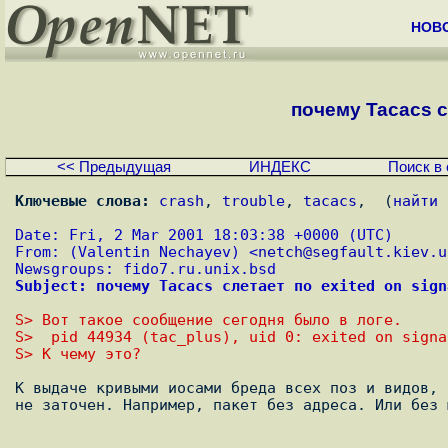
НОВ
почему Tacacs сл
<< Предыдущая
ИНДЕКС
Поиск в 
Ключевые слова:
crash
, 
trouble
, 
tacacs
,  (
найти 
Date: Fri, 2 Mar 2001 18:03:38 +0000 (UTC)
From: (Valentin Nechayev) <
netch@segfault.kiev.u
Newsgroups: fido7.ru.unix.bsd
Subject: почему Tacacs слетает по exited on sign
S> Вот такое сообщение сегодня было в логе.
S>  pid 44934 (tac_plus), uid 0: exited on signa
S> К чему это?
К выдаче кривыми иосами бреда всех поз и видов, 
не заточен. Например, пакет без адреса. Или без ю