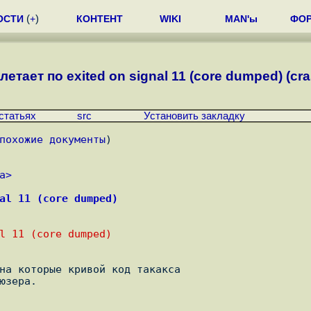
ОСТИ
(
+
)
КОНТЕНТ
WIKI
MAN'ы
ФО
етает по exited on signal 11 (core dumped) (cra
статьях
src
Установить закладку
похожие документы
)
a
>
al 11 (core dumped)
l 11 (core dumped)
на которые кривой код такакса

зера.
