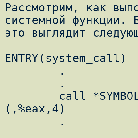
Рассмотрим, как выпо
системной функции. В
это выглядит следующ
ENTRY(system_call)

	.

	.

	call *SYMBOL_NAME(sys_call_table)
(,%eax,4)

	.
