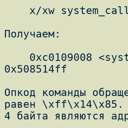
    x/xw system_call + 44

Получаем:

    0xc0109008 <system_call + 44>: 
0x508514ff

Опкод команды обраще
равен \xff\x14\x85. 
4 байта являются адр