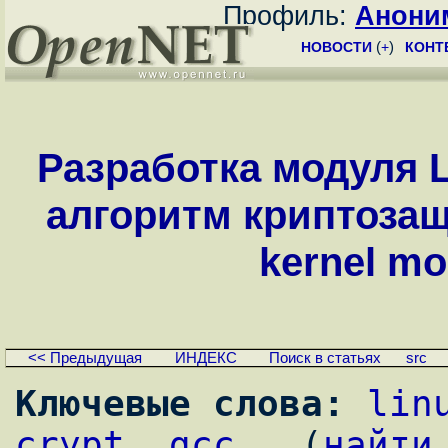
Профиль:
Анони
НОВОСТИ
(
+
)
КОНТ
Разработка модуля 
алгоритм криптозащ
kernel mo
<< Предыдущая
ИНДЕКС
Поиск в статьях
src
Ключевые слова:
lin
crypt
, 
gcc
,  (
найти