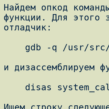
Найдем опкод команды
функции. Для этого з
отладчик:

    gdb -q /usr/src/linux/vmlinux

и дизассемблируем фу
    disas system_call

Ищем строку следующе