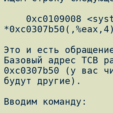
    0xc0109008 <system_call + 44>: call 
*0xc0307b50(,%eax,4)
Это и есть обращение
Базовый адрес ТСВ ра
0xc0307b50 (у вас чи
будут другие).

Вводим команду:
