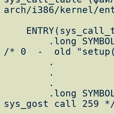
arch/i386/kernel/ent
    ENTRY(sys_call_table)

	.long SYMBOL_NAME(sys_ni_syscall) 
/* 0  -  old "setup(
	.

	.

	.

	.long SYMBOL_NAME(sys_gost)	/* 
sys_gost call 259 */