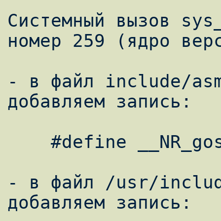
Системный вызов sys_
номер 259 (ядро верс
- в файл include/asm
добавляем запись:

    #define __NR_gost 259

- в файл /usr/includ
добавляем запись:
