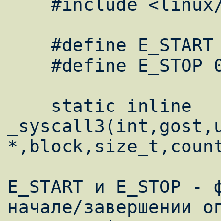
    #include <linux/unistd.h>

    #define E_START 1

    #define E_STOP 0

    static inline 
_syscall3(int,gost,u
*,block,size_t,count
E_START и E_STOP - ф
начале/завершении оп