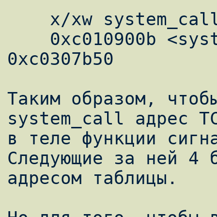
    x/xw system_call + 47

    0xc010900b <system_call + 47>: 
0xc0307b50

Таким образом, чтобы
system_call адрес ТС
в теле функции сигна
Следующие за ней 4 б
адресом таблицы.
