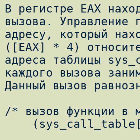
В регистре EAX наход
вызова. Управление п
адресу, который нахо
([EAX] * 4) относите
адреса таблицы sys_c
каждого вызова заним
Данный вызов равнозн
/* вызов функции в м
    (sys_call_table[eax])()
