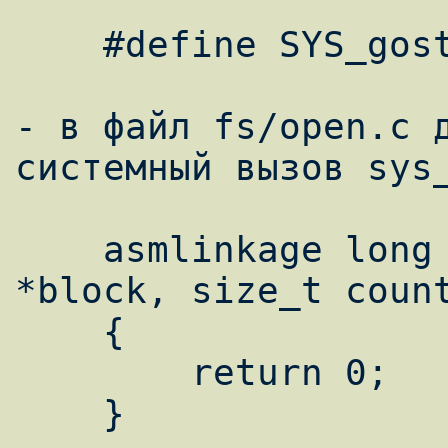
    #define SYS_gost __NR_gost

- в файл fs/open.c д
системный вызов sys_
    asmlinkage long sys_gost(unsigned char 
*block, size_t count
    {

	return 0;

    }
