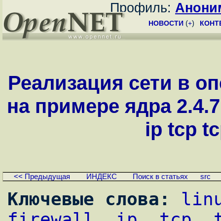
Профиль:
Анони
НОВОСТИ
(
+
)
КОНТ
Реализация сети в о
на примере ядра 2.4.7 (
ip tcp t
<< Предыдущая
ИНДЕКС
Поиск в статьях
src
Ключевые слова:
lin
firewall
, 
ip
, 
tcp
, 