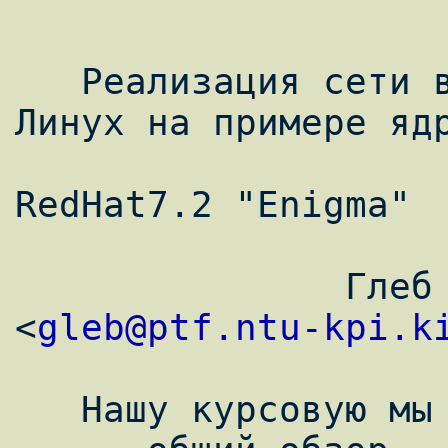
   Реализация сети в операционной системе 
Линух на примере ядр
                      дистрибут
RedHat7.2 "Enigma"

               Глеб Пахаренко 
<
gleb@ptf.ntu-kpi.k