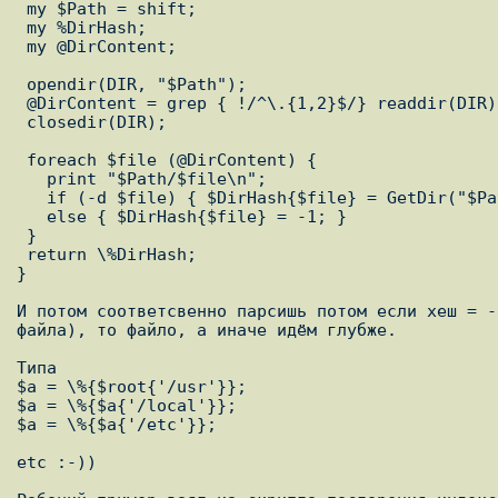
 my $Path = shift;

 my %DirHash;

 my @DirContent;

 opendir(DIR, "$Path");

 @DirContent = grep { !/^\.{1,2}$/} readdir(DIR);

 closedir(DIR);

 foreach $file (@DirContent) {

   print "$Path/$file\n";

   if (-d $file) { $DirHash{$file} = GetDir("$Path/$file"); }

   else { $DirHash{$file} = -1; }

 }

 return \%DirHash;

}

И потом соответсвенно парсишь потом если хеш = -
файла), то файло, а иначе идём глубже.

Типа

$a = \%{$root{'/usr'}};

$a = \%{$a{'/local'}};

$a = \%{$a{'/etc'}};

etc :-))
