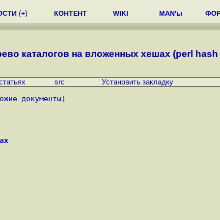
ОСТИ
(
+
)
КОНТЕНТ
WIKI
MAN'ы
ФО
ерево каталогов на вложенных хешах (perl hash
статьях
src
Установить закладку
ожие документы
)
ах