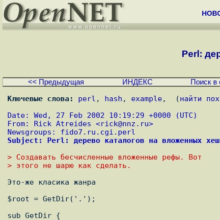
НОВ
Perl: д
<< Предыдущая
ИНДЕКС
Поиск в 
Ключевые слова:
perl
, 
hash
, 
example
,  (
найти пох
Date: Wed, 27 Feb 2002 10:19:29 +0000 (UTC)
From: Rick Atreides <
rick@nnz.ru
>
Newsgroups: fido7.ru.cgi.perl
Subject: Perl: дерево каталогов на вложенных хеш
> Создавать бесчисленные вложенные рефы. Вот
> этого не шарю как сделать.
Это-же класика жанра

$root = GetDir('.');

sub GetDir {
