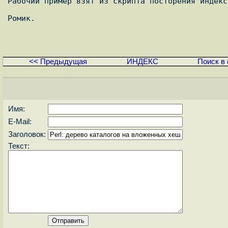
Рабочий пример взят из скрипта посторения индекс
Ромик.

<< Предыдущая
ИНДЕКС
Поиск в 
Имя:
E-Mail:
Заголовок:
Текст: