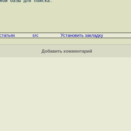
ной базы для поиска.

статьях
src
Установить закладку
Добавить комментарий