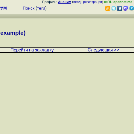
Профиль:
Аноним
(
вход
|
регистрация
)
неRU
opennet.me
РУМ
Поиск
(
теги
)
 example)
Перейти на закладку
Следующая >>