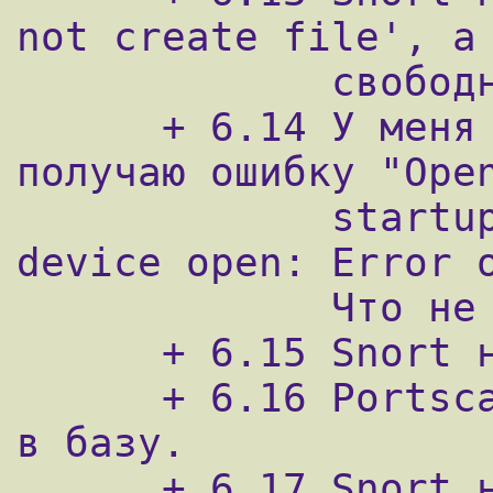
not create file', а 
             свободного места, что не так?

      + 6.14 У меня Snort под Windows и я 
получаю ошибку "Open
             startup: ERROR: OpenPcap() 
device open: Error o
             Что не так?

      + 6.15 Snort не пишет в базу!

      + 6.16 Portscan-сообщения не пишутся 
в базу.

      + 6.17 Snort не пишет в syslog
