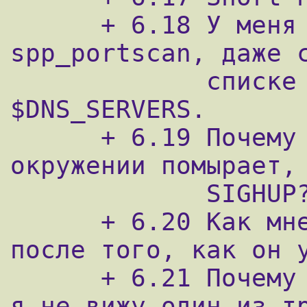
      + 6.18 У меня туча сообщений 
spp_portscan, даже с
             списке переменной 
$DNS_SERVERS.

      + 6.19 Почему snort в chrooted-
окружении помырает, 
             SIGHUP?

      + 6.20 Как мне перезапустить Snort 
после того, как он у
      + 6.21 Почему на моем autoswitch-хабе 
я не вижу один из тр