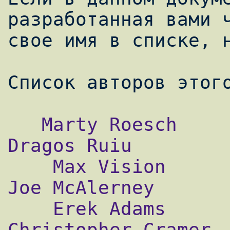
разработанная вами ч
свое имя в списке, н
   Marty Roesch     Fyodor Yarochkin       
Dragos Ruiu         
    Max Vision       Michael Davis        
Joe McAlerney       
    Erek Adams       Roman Danyliw      
Christopher Cramer  