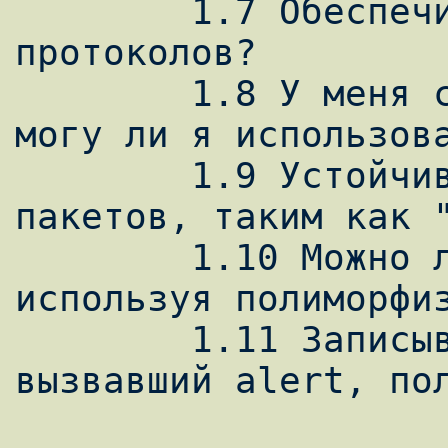
	1.7 Обеспечивает ли snort анализ 
протоколов?

	1.8 У меня сеть на коммутаторах, 
могу ли я использова
	1.9 Устойчив ли snort к генераторам 
пакетов, таким как "
	1.10 Можно ли обойти snort, 
используя полиморфиз
	1.11 Записывает ли snort пакет, 
вызвавший alert, пол