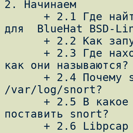
2. Начинаем

      + 2.1 Где найти пакеты с бинарниками 
для  BlueHat BSD-Lin
      + 2.2 Как запустить snort?

      + 2.3 Где находятся файлы с логами и 
как они называются? 
      + 2.4 Почему snort ругается на 
/var/log/snort?

      + 2.5 В какое место в сети лучше 
поставить snort?

      + 2.6 Libpcap ругается на проблемы с 