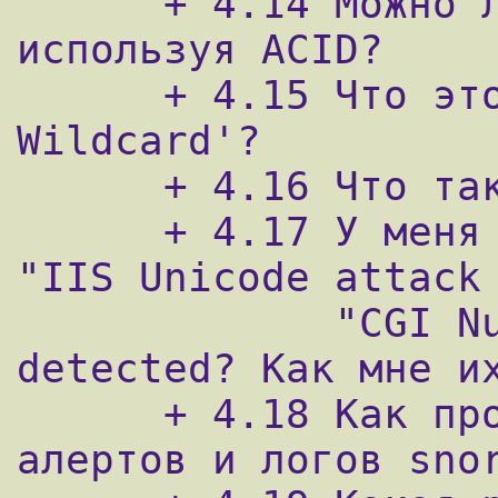
      + 4.14 Можно ли назначать приоритеты, 
используя ACID?

      + 4.15 Что это за алерты 'SMB Name 
Wildcard'?

      + 4.16 Что такое SYNFIN scan?

      + 4.17 У меня слишком много ложных 
"IIS Unicode attack 
             "CGI Null Byte attack 
detected? Как мне их
      + 4.18 Как протестировать работу 
алертов и логов snor