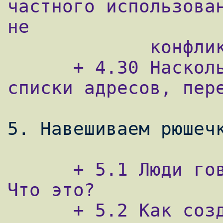
частного использован
не

             конфликтовали с существующими?

      + 4.30 Насколько длинны могут быть 
списки адресов, пере
      + 5.1 Люди говорят о ``Barnyard''. 
Что это?

      + 5.2 Как создать отчеты из логов?
