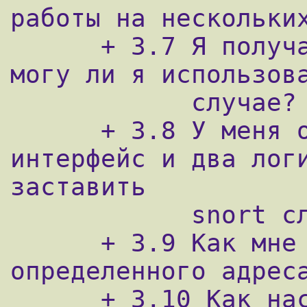
работы на нескольких
      + 3.7 Я получаю свой IP динамически, 
могу ли я использова
            случае?

      + 3.8 У меня один физический 
интерфейс и два логи
заставить

            snort слушать на обоих адресах?

      + 3.9 Как мне игнорировать трафик с 
определенного адреса
      + 3.10 Как настроить snort, чтобы он 