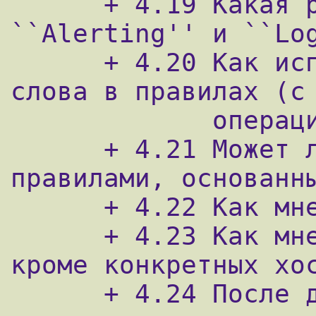
      + 4.19 Какая разница между 
``Alerting'' и ``Log
      + 4.20 Как используются ключевые 
слова в правилах (с 
             операций OR или AND)?      

      + 4.21 Может ли snort работать с 
правилами, основанны
      + 4.22 Как мне отключить правило?

      + 4.23 Как мне задать адрес "все, 
кроме конкретных хос
      + 4.24 После добавления/отключения 