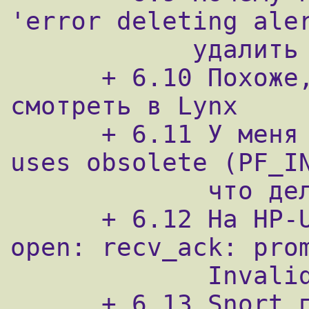
'error deleting aler
            удалить алерт в ACID?

      + 6.10 Похоже, ACID глючит, если его 
смотреть в Lynx

      + 6.11 У меня сообщение 'snort [pid] 
uses obsolete (PF_IN
             что делать?

      + 6.12 На HP-UX получаю: "device lan0 
open: recv_ack: prom
             Invalid argument"

      + 6.13 Snort подыхает с ошибкой 'can 