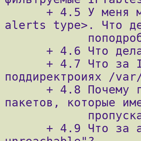
      + 4.5 У меня много сообщений <some 
alerts type>. Что де
            поподробнее об этом почитать?

      + 4.6 Что делать с ложными алармами?

      + 4.7 Что за ICMP-файлы в 
поддиректроиях /var/
      + 4.8 Почему генерируются алерты для 
пакетов, которые име
            пропускающее правило?

      + 4.9 Что за алерт "ICMP destination 