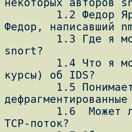
некоторых авторов sn
	1.2 Федор Ярочкин - тот самый 
Федор, написавший nm
	1.3 Где я могу узнать побольше о 
snort?

	1.4 Что я могу почитать (послушать 
курсы) об IDS?

	1.5 Понимает ли snort 
дефрагментированные 
	1.6  Может ли snort анализировать 
TCP-поток?
