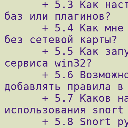
      + 5.3 Как настроить логи в несколько 
баз или плагинов?

      + 5.4 Как мне протестировать snort 
без сетевой карты?

      + 5.5 Как запустить snort в режиме 
сервиса win32?

      + 5.6 Возможно ли с помощью snort 
добавлять правила в 
      + 5.7 Каков наилучший способ 
использования snort 
      + 5.8 Snort ругается на ключевое 