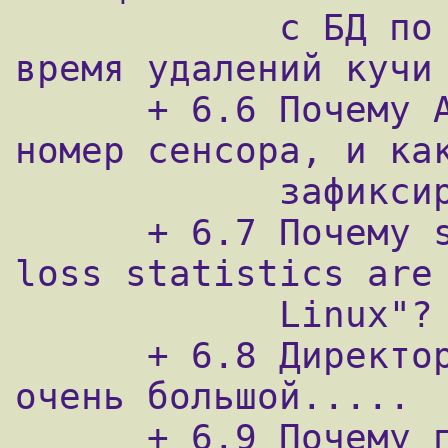
            с БД по таймауту. (например, во 
время удалений кучи 
      + 6.6 Почему ACID продолжает менять 
номер сенсора, и как
            зафиксировать. 

      + 6.7 Почему snort сообщает "Packet 
loss statistics are 
            Linux"?

      + 6.8 Директория /var/log/snort стала 
очень большой.....

      + 6.9 Почему появляется сообщение 