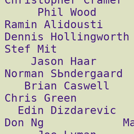
     Phil Wood      Toby Kohlenberg      
Ramin Alidousti     
Dennis Hollingworth   Paul
Stef Mit            
    Jason Haar        Blake Frantz   Lars 
Norman SЬndergaard  
   Brian Caswell    Scot Wiedenfeld        
Chris Green         
  Edin Dizdarevic    Detmar Liesen            
Don Ng            Ma