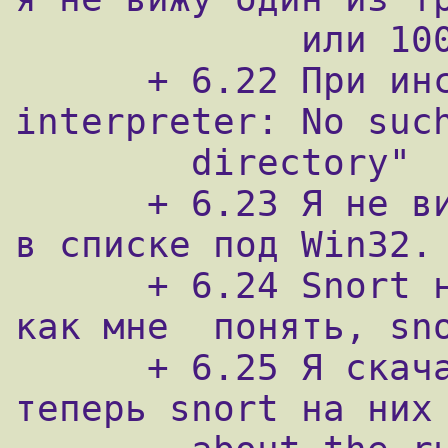
             или 100Mbps?

      + 6.22 При инсталляции snort: "bad 
interpreter: No such
        directory"

      + 6.23 Я не вижу ни одного интерфейса 
в списке под Win32.

      + 6.24 Snort не работает в  Win32, 
как мне  понять, sno
      + 6.25 Я скачал новые правила и 
теперь snort на них 