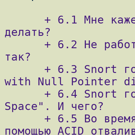
      + 6.1 Мне кажется, я нашел баг, что 
делать?

      + 6.2 Не работают алерты SMB, что не 
так?

      + 6.3 Snort говорит "Garbage Packet 
with Null Pointer di
      + 6.4 Snort говорит "Ran Out Of 
Space". И чего?

      + 6.5 Во время длительных операций с 
помощью ACID отвалив