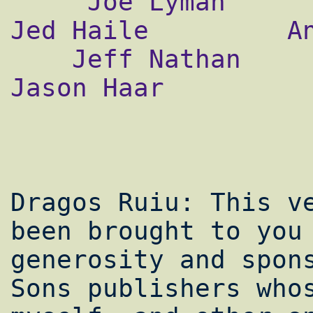
     Joe Lyman        Jim Burwell           
Jed Haile         An
    Jeff Nathan     Alberto Gonzalez        
Jason Haar

Dragos Ruiu: This ve
been brought to you 
generosity and spons
Sons publishers whos