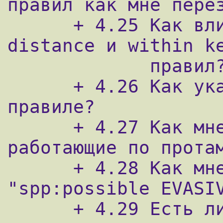
правил как мне перез
      + 4.25 Как влияют ключевые слова 
distance и within ke
             правил?

      + 4.26 Как указать список портов в 
правиле?

      + 4.27 Как мне защищать web-сервера, 
работающие по протам
      + 4.28 Как мне отключить алерты 
"spp:possible EVASIV
      + 4.29 Есть ли номера SID для 