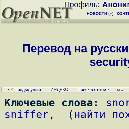
Профиль:
Анони
НОВОСТИ
(
+
)
КОНТ
Перевод на русски
securit
<< Предыдущая
ИНДЕКС
Поиск в статьях
src
Ключевые слова:
sno
sniffer
,  (
найти по