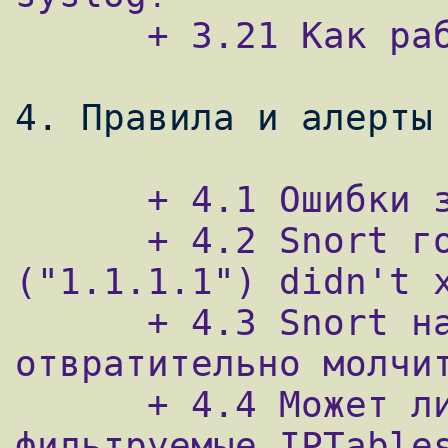
      + 3.21 Как работать с ACID?

      + 4.1 Ошибки загрузки файлов правил

      + 4.2 Snort говорит "Rule IP addr 
("1.1.1.1") didn't x
      + 4.3 Snort находится за файрволом и 
отвратительно молчит
      + 4.4 Может ли snort видеть пакеты, 
фильтруемые IPTables