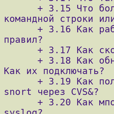
      + 3.15 Что более приоритетно - опции 
командной строки или
      + 3.16 Как работает порядок обработки 
правил?

      + 3.17 Как сконфигурировать stream4?

      + 3.18 Как обновлять набор правил? 
Как их подключать?

      + 3.19 Как получить последнюю версию 
snort через CVS&?

      + 3.20 Как мпользовать удаленный 
syslog?
