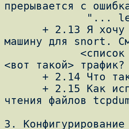
прерывается с ошибка
             "... lex_init"?

      + 2.13 Я хочу сделать выделенную 
машину для snort. См
            <список железа> обработать  
<вот такой> трафик?

      + 2.14 Что такое сетевые маски CIDR?

      + 2.15 Как использовать ключ "-r" для 
чтения файлов tcpdum