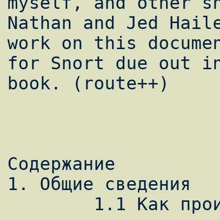
myself, and other sn
Nathan and Jed Haile
work on this documen
for Snort due out in
book. (route++)

Содержание

1. Общие сведения

	1.1 Как произносятся имена 