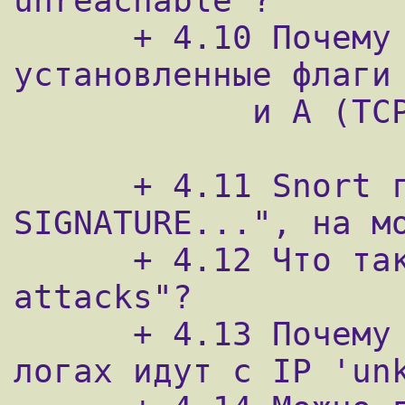
unreachable"?

      + 4.10 Почему во многих правилах есть 
установленные флаги 
            и A (TCP ACK)?

      + 4.11 Snort говорит "BACKDOOR 
SIGNATURE...", на мо
      + 4.12 Что такое "CGI Null Byte 
attacks"?

      + 4.13 Почему определенные алерты в 
логах идут с IP 'unk