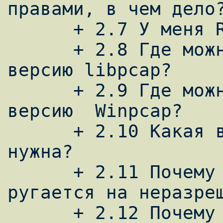
правами, в чем дело?
      + 2.7 У меня RedHat и ....

      + 2.8 Где можно взять последнюю 
версию libpcap?

      + 2.9 Где можно взять последнюю 
версию  Winpcap?

      + 2.10 Какая версия Winpcap мне 
нужна?

      + 2.11 Почему при компиляции snort 
ругается на неразреш
      + 2.12 Почему компиляция snort 