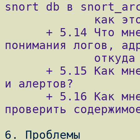
snort db в snort_arc
             как это делает ACID?

      + 5.14 Что мне почитать для лучшего 
понимания логов, адр
             откуда вообще пришли пакеты?

      + 5.15 Как мне проводить анализ логов 
и алертов?

      + 5.16 Как мне более детально 
проверить содержимое