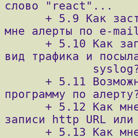
слово "react"...

      + 5.9 Как заставить snort посылать 
мне алерты по e-mail
      + 5.10 Как записывать определенный 
вид трафика и посыла
             syslog?

      + 5.11 Возможнго ли вызвать внешнюю 
программу по алерту?
      + 5.12 Как мне настроить snort для 
записи http URL или 
      + 5.13 Как мне выгрузить данные из 