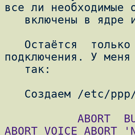
все ли необходимые о
   включены в ядре или нет.

   Остаётся  только настроить скрипт для 
подключения. У меня 
   так:

           ABORT  BUSY  ABORT  'NO CARRIER' 
ABORT VOICE ABORT 'N