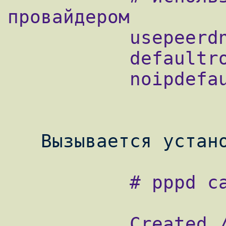
провайдером

           usepeerdns

           defaultroute

           noipdefault

           # pppd call stek nodetach

           Created /dev/ppp device node
