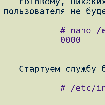
   сотовому, никаких запросов у 
           # nano /etc/bluetooth/pin

           0000

           # /etc/init.d/bluetooth start
