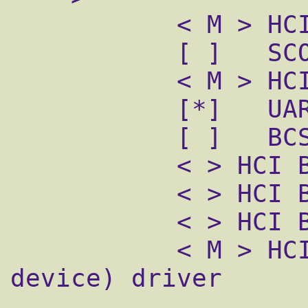
           < M > HCI USB driver

           [ ]   SCO (voice) support

           < M > HCI UART driver

           [*]   UART (H4) protocol support

           [ ]   BCSP protocol support

           < > HCI BCM203x USB driver

           < > HCI BPA10x USB driver

           < > HCI BlueFRITZ! USB driver

           < M > HCI VHCI (Virtual HCI 
device) driver
