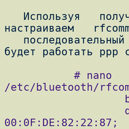
   Используя   полученные   данные,   
настраиваем   rfcomm
   последовательный порт), по которому и 
           # nano 
/etc/bluetooth/rfcom
                   bind yes;

                   device 
00:0F:DE:82:22:87;
