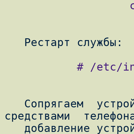
                   channel 2;

           # /etc/init.d/bluetooth restart

   Сопрягаем  устройства  друг  с  другом  
средствами  телефона
   добавление устройств).
