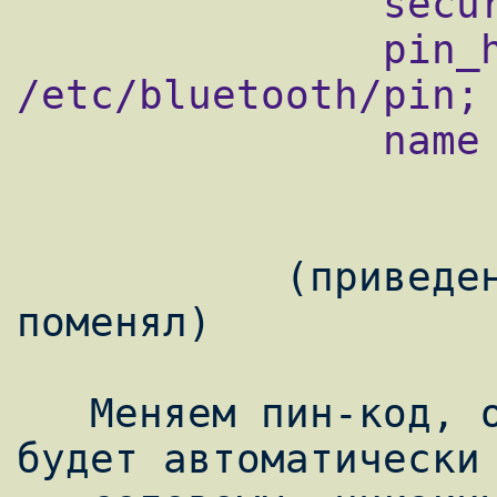
               security auto;

               pin_helper 
/etc/bluetooth/pin;

               name "Gentoo";

           (приведены только те строки, что 
поменял)

   Меняем пин-код, обычно "0000" (этот пин 
будет автоматически 