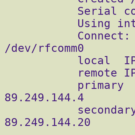
           Serial connection established.

           Using interface ppp0

           Connect: ppp0 < -- > 
/dev/rfcomm0

           local  IP address 172.17.1.25

           remote IP address 172.17.0.1

           primary   DNS address 
89.249.144.4

           secondary DNS address 
89.249.144.20
