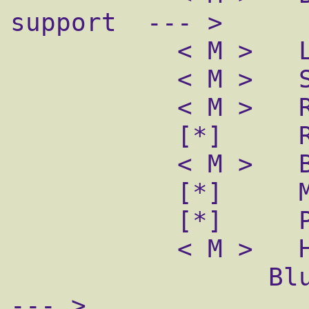
support  --- >

           < M >   L2CAP protocol support

           < M >   SCO links support

           < M >   RFCOMM protocol support

           [*]     RFCOMM TTY support

           < M >   BNEP protocol support

           [*]     Multicast filter support

           [*]     Protocol filter support

           < M >   HIDP protocol support

                 Bluetooth device drivers  
--- >
