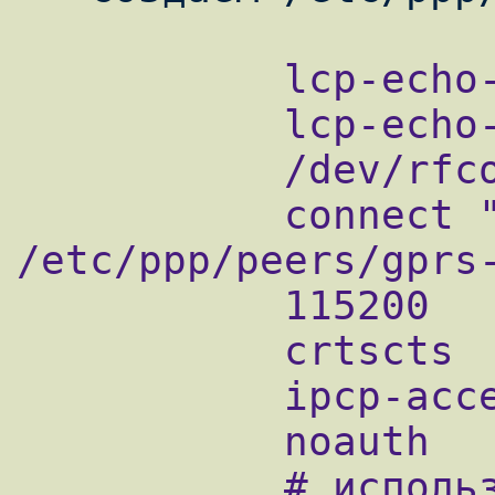
           lcp-echo-failure 0

           lcp-echo-interval 0

           /dev/rfcomm0

           connect "/usr/sbin/chat -v -f 
/etc/ppp/peers/gprs-
           115200

           crtscts

           ipcp-accept-local

           noauth

           # использовать автонастройку DNS 