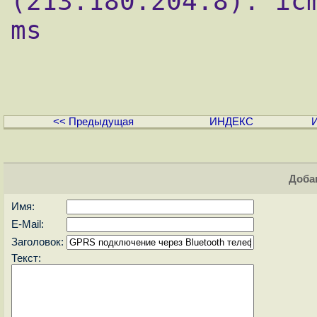
(213.180.204.8): icm
ms

<< Предыдущая
ИНДЕКС
Доба
Имя:
E-Mail:
Заголовок:
Текст: