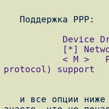
           Device Drivers --- >

           [*] Network device support --- >

           < M >   PPP (point-to-point 
protocol) support

   и все опции ниже (или не все - если 