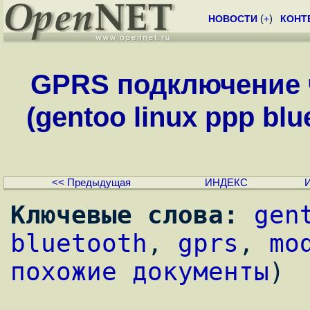
НОВОСТИ
(
+
)
КОНТ
GPRS подключение ч
(gentoo linux ppp bl
<< Предыдущая
ИНДЕКС
Ключевые слова:
gen
bluetooth
, 
gprs
, 
mo
похожие документы
)