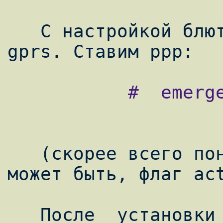
   С настройкой блютуза всё, настраиваем 
           #  emerge  ppp

   (скорее всего понадобится флаг dhcp и, 
может быть, флаг act
   После  установки  ppp  будет  сообщено,  