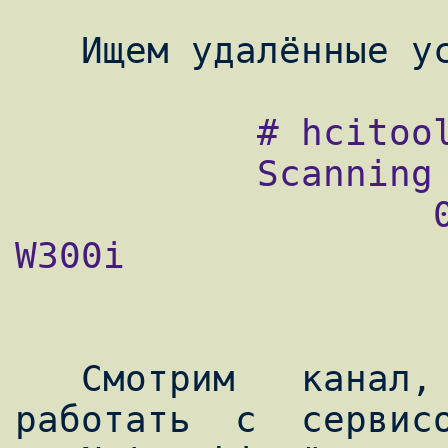
           # hcitool scan

           Scanning ...

                   00:0F:DE:82:22:87       
W300i

   Смотрим   канал,  по  которому  будем  
работать  с  сервисо