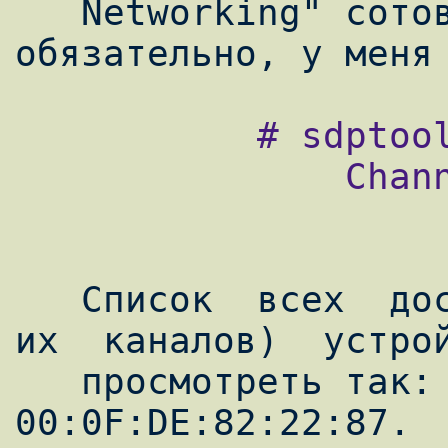
   Networking" сотового (обычно 1, но не 
           # sdptool search DUN | grep Chan

               Channel: 2

   Список  всех  доступных  сервисов  (и  
их  каналов)  устрой
   просмотреть так: # sdptool browse 
00:0F:DE:82:22:87.
