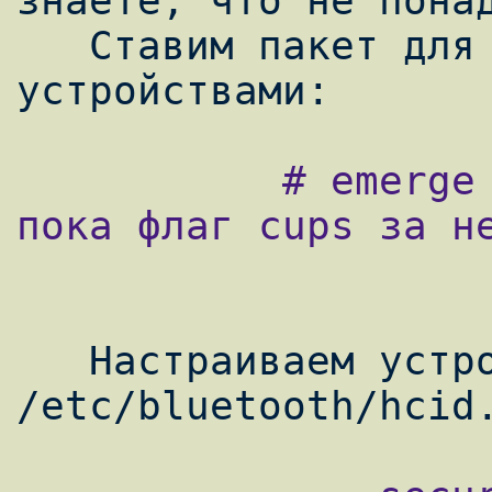
знаете, что не понад
   Ставим пакет для работы с блютуз-
           # emerge bluez-utils (отключил 
пока флаг cups за не
   Настраиваем устройство: # nano 