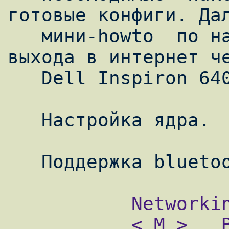
готовые конфиги. Дал
   мини-howto  по настройке bluetooth для 
выхода в интернет че
   Dell Inspiron 640m.

   Настройка ядра.

           Networking  --- >

           < M >   Bluetooth subsystem 