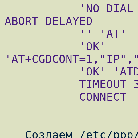
           'NO DIAL TONE' ABORT 'NO ANSWER' 
ABORT DELAYED

           '' 'AT'

           'OK' 
'AT+CGDCONT=1,"IP","
           'OK' 'ATDT*99***1#'

           TIMEOUT 30

           CONNECT
