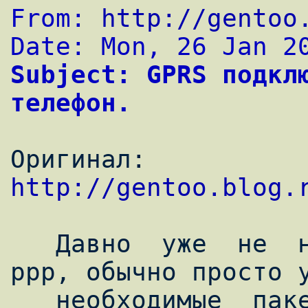
From: 
http://gentoo
Date: Mon, 26 Jan 2
Subject: GPRS подклю
телефон.
Оригинал: 
http://gentoo.blog.
   Давно  уже  не  настраивал bluetooth и 
ppp, обычно просто у
   необходимые  пакеты  и  копирую уже 