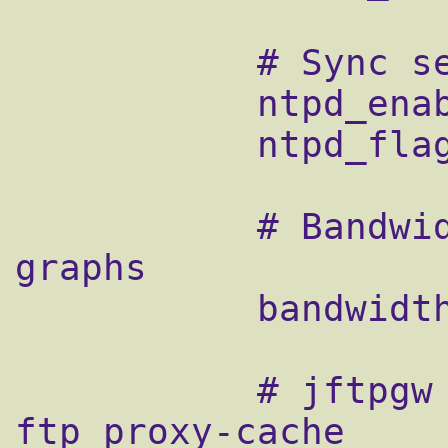
           # Sync server time from internet

           ntpd_enable="YES"

           ntpd_flags="-c /etc/ntp.conf"

           # Bandwidth monitoring with html 
graphs

           bandwidthd_enable="YES"

           # jftpgw ftp proxy for anonymous 
ftp proxy-cache
