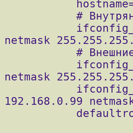
           hostname="fw.xx.yy.zz"

           # Внутрянняя локальная сеть

           ifconfig_vr0="inet 192.168.1.1 
netmask 255.255.255.
           # Внешние линки

           ifconfig_rl0="inet 192.168.8.70 
netmask 255.255.255.
           ifconfig_rl0_alias0="inet 
192.168.0.99 netmask
           defaultrouter="192.168.8.1"
