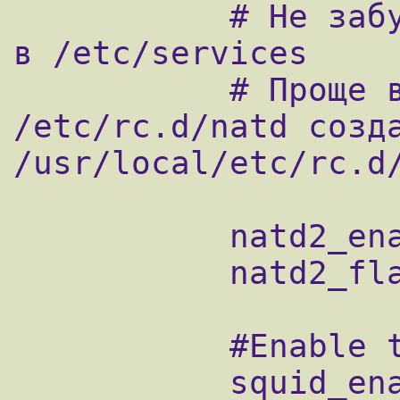
           # Не забудьте указать порт natd2 
в /etc/services

           # Проще всего на основе 
/etc/rc.d/natd созда
/usr/local/etc/rc.d/
           natd2_enable="YES"

           natd2_flags="-f /etc/natd2.conf"

           #Enable the proxy server

           squid_enable="YES"
