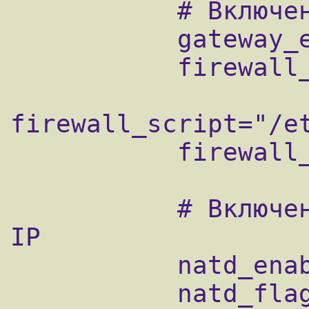
           # Включение фаервола

           gateway_enable="YES"

           firewall_enable="YES"

firewall_script="/et
           firewall_logging="YES"

           # Включение NAT для двух внешних 
IP

           natd_enable="YES"

           natd_flags="-f /etc/natd1.conf"
