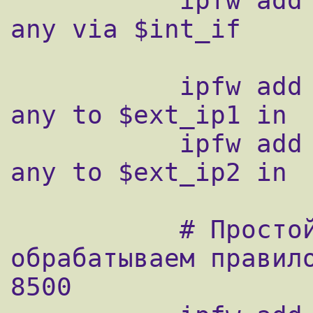
           ipfw add allow ip from any to 
any via $int_if

           ipfw add divert natd1 ip from 
any to $ext_ip1 in

           ipfw add divert natd2 ip from 
any to $ext_ip2 in

           # Простой вариант: 50% 
обрабатываем правило
8500
