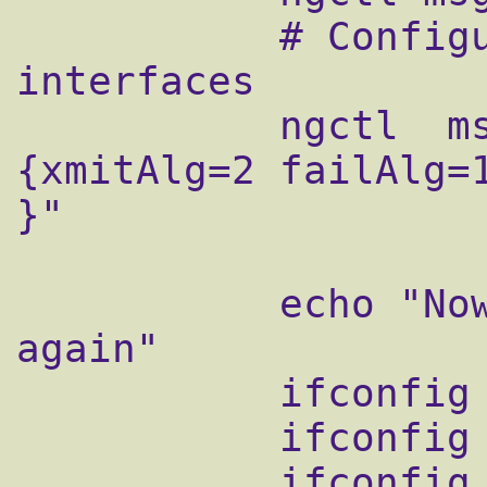
           # Configure to transmit to all 
interfaces

           ngctl  msg rl0:upper setconfig "
{xmitAlg=2 failAlg=1
}"

           echo "Now up the interfaces 
again"

           ifconfig rl0 up

           ifconfig rl1 up

           ifconfig rl0 inet 192.168.8.70 