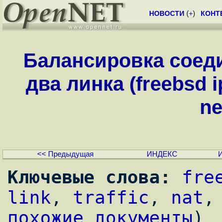
НОВОСТИ
(
+
)
КОНТ
Балансировка соед
два линка (freebsd ip
ne
<< Предыдущая
ИНДЕКС
Ключевые слова:
fre
link
, 
traffic
, 
nat
,
похожие документы
)