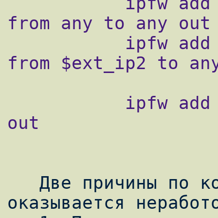
           ipfw add 8500 divert natd2 ip 
from any to any out

           ipfw add 8600 fwd $ext_gw2 ip 
from $ext_ip2 to any
           ipfw add deny ip from any to any 
out

   Две причины по которым данная схема 
оказывается неработо