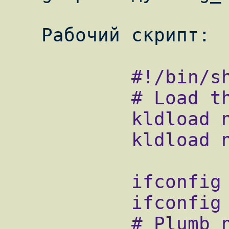
           #!/bin/sh

           # Load the kernel modules

           kldload ng_ether

           kldload ng_one2many

           ifconfig rl0 down

           ifconfig rl1 down

           # Plumb nodes together
