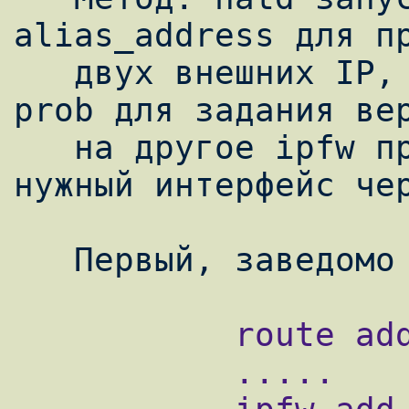
alias_address для пр
   двух внешних IP, далее используем ipfw 
prob для задания вер
   на другое ipfw правило  и форвадим в 
нужный интерфейс чер
           route add default $ext_gw1

           .....
