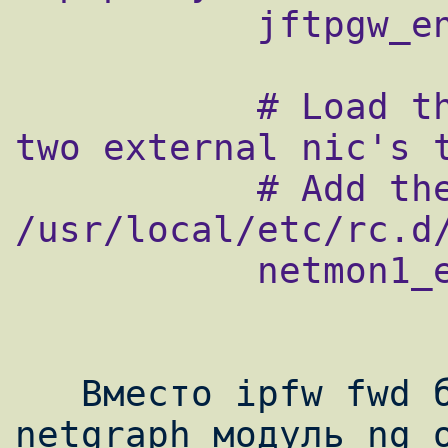
           jftpgw_enable="YES"

           # Load the script to hook the 
two external nic's t
           # Add the actual script file to 
/usr/local/etc/rc.d/
           netmon1_enable="YES"

   Вместо ipfw fwd будем использовать 
netgraph модуль ng_o