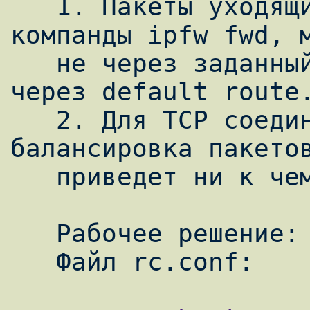
   1. Пакеты уходящие через ext_gw2, после 
компанды ipfw fwd, м
   не через заданный интерфейс, они придут 
через default route.
   2. Для TCP соединений вероятностная 
балансировка пакетов
   приведет ни к чему хорошему.

   Рабочее решение:
