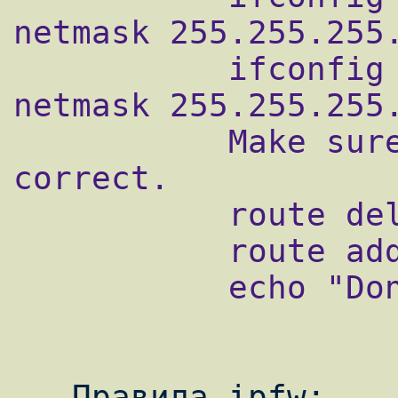
netmask 255.255.255.
           ifconfig rl0 inet 192.168.0.99 
netmask 255.255.255.
           Make sure the default route is 
correct.

           route delete default

           route add default 192.168.0.1

           echo "Done"
