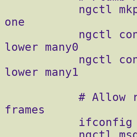
           ngctl mkpeer rl0: one2many upper 
one

           ngctl connect rl0: rl0:upper 
lower many0

           ngctl connect rl1: rl0:upper 
lower many1

           # Allow rl1 to xmit / recv rl0 
frames

           ifconfig rl1 promisc

           ngctl msg rl1: setautosrc 0
