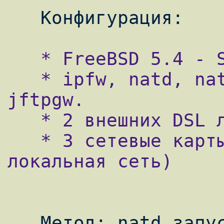
   * FreeBSD 5.4 - Stable

   * ipfw, natd, natd2, ng_one2many, squid, 
jftpgw.

   * 2 внешних DSL линка.

   * 3 сетевые карты ( 2 линка и 1 - 
локальная сеть)

   Метод: natd запускаем с параметром 