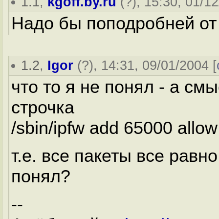
1.1
,
kgoff.by.ru
(
?
), 15:30, 01/1
Надо бы поподробней от 
1.2
,
Igor
(
?
), 14:31, 09/01/2004 [
что то я не понял - а смы
строчка
/sbin/ipfw add 65000 allow
т.е. все пакеты все рав
понял?
--