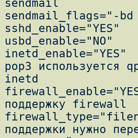
sendmail 

sendmail_flags="-bd 
sshd_enable="YES" 

usbd_enable="NO" 

inetd_enable="YES"		#Для работы 
pop3 используется qp
inetd

firewall_enable="YES"     	
поддержку firewall  
firewall_type="filename"	#Д
поддержки нужно пере