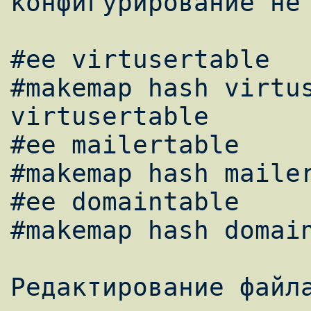
конфигурирование не 
#ee virtusertable 

#makemap hash virtus
virtusertable 

#ee mailertable  

#makemap hash mailer
#ee domaintable 

#makemap hash domain
Редактирование файла