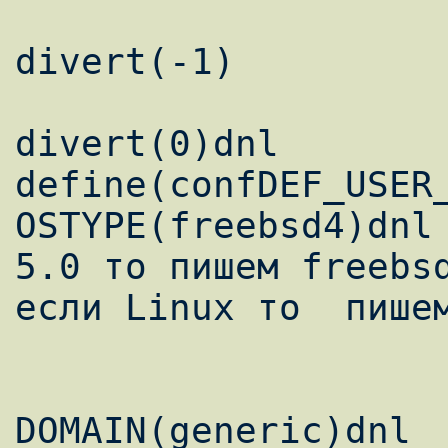
divert(-1) 

divert(0)dnl 

define(confDEF_USER_
OSTYPE(freebsd4)dnl 
5.0 то пишем freebsd
если Linux то  пишем
DOMAIN(generic)dnl 
