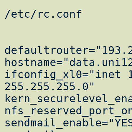
/etc/rc.conf 

defaultrouter="193.2
hostname="data.uni12
ifconfig_xl0="inet 1
255.255.255.0" 

kern_securelevel_ena
nfs_reserved_port_on
sendmail_enable="YES"		# Включ