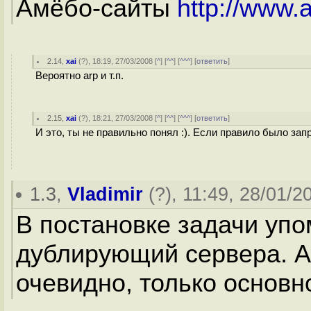
Амёбо-сайты
http://www.
2.14
,
xai
(
?
), 18:19, 27/03/2008 [
^
] [
^^
] [
^^^
] [
ответить
]
Вероятно arp и т.п.
2.15
,
xai
(
?
), 18:21, 27/03/2008 [
^
] [
^^
] [
^^^
] [
ответить
]
И это, ты не правильно понял :). Если правило было зап
1.3
,
Vladimir
(
?
), 11:49, 28/01/2
В постановке задачи упо
дублирующий сервера. А
очевидно, только основн