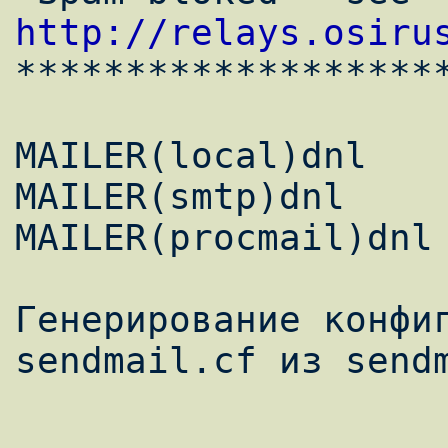
http://relays.osiru
********************
MAILER(local)dnl 

MAILER(smtp)dnl 

MAILER(procmail)dnl 
Генерирование конфиг
sendmail.cf из sendm