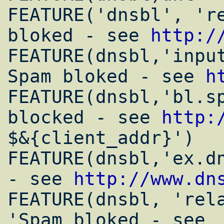
FEATURE('dnsbl', 're
bloked - see 
http:/
FEATURE(dnsbl,'input
Spam bloked - see 
h
FEATURE(dnsbl,'bl.sp
blocked - see 
http:
$&{client_addr}') 

FEATURE(dnsbl,'ex.dn
- see 
http://www.dn
FEATURE(dnsbl, 'rela
'Spam bloked - see 