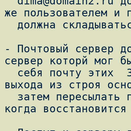
  dima@domain2.ru должен быть одним и ткм 
же пользователем и п
  должна складываться в один ящик.)  

- Почтовый сервер до
сервер которй мог бы
  себя почту этих  3-х доменов в случае 
выхода из строя осно
  затем пересылать почту на основной сервер 
когда восстановится 