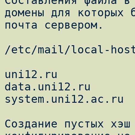
Составления файла в 
домены для которых б
почта сервером. 

/etc/mail/local-host
uni12.ru 

data.uni12.ru 

system.uni12.ac.ru 

Создание пустых хэш 