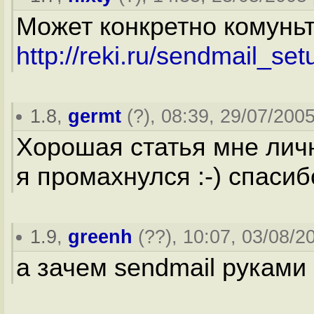
Может конкретно комуньт
http://reki.ru/sendmail_set
1.8
,
germt
(
?
), 08:39, 29/07/2005
Хорошая статья мне личн
я промахнулся :-) спасиб
1.9
,
greenh
(
??
), 10:07, 03/08/2
а зачем sendmail руками 