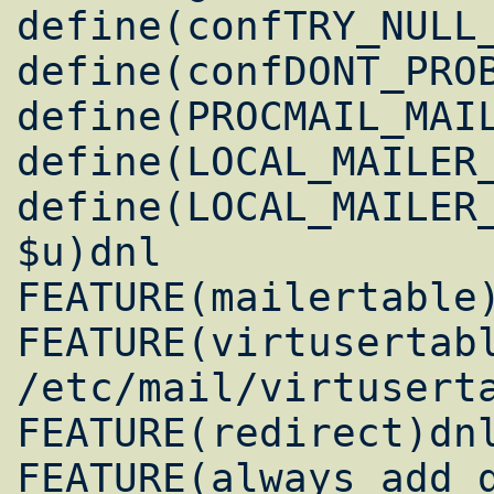
define(confTRY_NULL_
define(confDONT_PROB
define(PROCMAIL_MAIL
define(LOCAL_MAILER_
define(LOCAL_MAILER_
$u)dnl 

FEATURE(mailertable)
FEATURE(virtusertabl
/etc/mail/virtuserta
FEATURE(redirect)dnl
FEATURE(always_add_d