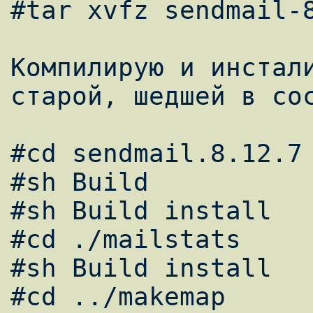
#tar xvfz sendmail-8
Компилирую и инстали
старой, шедшей в сос
#cd sendmail.8.12.7 
#sh Build  

#sh Build install 

#cd ./mailstats 

#sh Build install 

#cd ../makemap 
