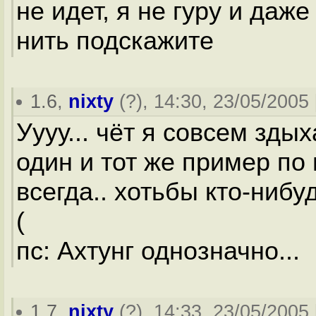
не идет, я не гуру и даже
нить подскажите
1.6
,
nixty
(
?
), 14:30, 23/05/2005 
Уууу... чёт я совсем здых
один и тот же пример по 
всегда.. хотьбы кто-нибу
(
пс: Ахтунг однозначно...
1.7
,
nixty
(
?
), 14:33, 23/05/2005 