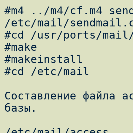
#m4 ../m4/cf.m4 send
/etc/mail/sendmail.c
#cd /usr/ports/mail/
#make 

#makeinstall 

#cd /etc/mail 

Составление файла ac
базы. 

/etc/mail/access 
