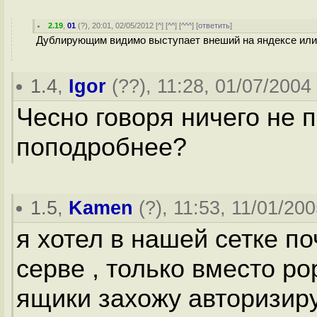
2.19
,
01
(
?
), 20:01, 02/05/2012 [
^
] [
^^
] [
^^^
] [
ответить
]
Дублирующим видимо выступает внеший на яндексе или
1.4
,
Igor
(
??
), 11:28, 01/07/2004 
Чесно говоря ничего не 
поподробнее?
1.5
,
Kamen
(
?
), 11:53, 11/01/200
я хотел в нашей сетке п
серве , только вместо p
ящики захожу авторизир