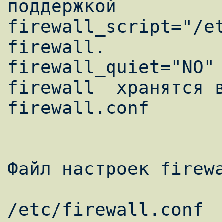
поддержкой 

firewall_script="/etc
firewall. 

firewall_quiet="NO"	# Настройки 
firewall  хранятся в
firewall.conf 

Файл настроек firewa
/etc/firewall.conf 
