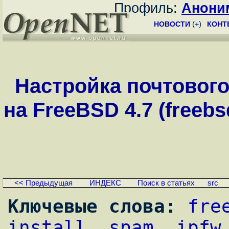
Профиль:
Анони
НОВОСТИ
(
+
)
КОНТ
Настройка почтового
на FreeBSD 4.7 (freebs
<< Предыдущая
ИНДЕКС
Поиск в статьях
src
Ключевые слова:
fre
install
, 
spam
, 
ipfw