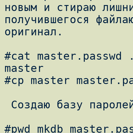
новым и стираю лишни
получившегося файлаю
оригинал. 

#cat master.passwd .
master 

#cp master master.pa
 Создаю базу паролей из файла master.passwd 

#pwd_mkdb master.pas