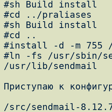
#sh Build install 

#cd ../praliases 

#sh Build install 

#cd .. 

#install -d -m 755 /
#ln -fs /usr/sbin/se
/usr/lib/sendmail 

Приступаю к конфигур
/src/sendmail-8.12.7