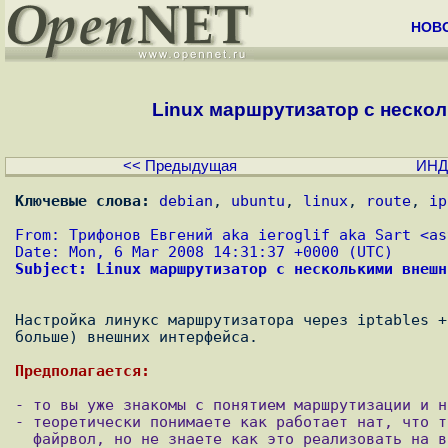
НОВ
Linux маршрутизатор с несколь
<< Предыдущая
ИНД
Ключевые слова:
debian
, 
ubuntu
, 
linux
, 
route
, 
ip
From: Трифонов Евгений aka ieroglif aka Sart <
as
Date: Mon, 6 Mar 2008 14:31:37 +0000 (UTC)
Subject: Linux маршрутизатор с несколькими внешн
Настройка линукс маршрутизатора через iptables +
больше) внешних интерфейса.

- то вы уже знакомы с понятием маршрутизации и на
- теоретически понимаете как работает нат, что т
  файрвол, но не знаете как это реализовать на вашей системе.
