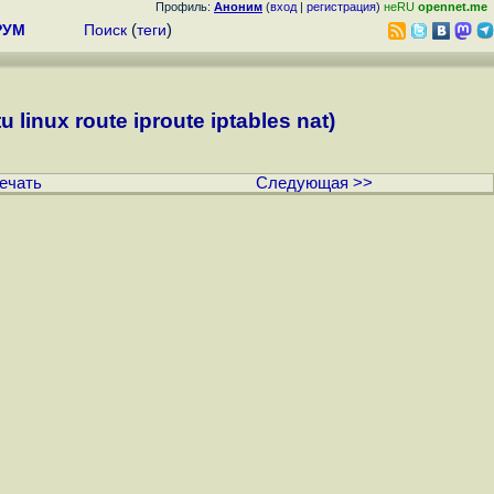
Профиль:
Аноним
(
вход
|
регистрация
)
неRU
opennet.me
РУМ
Поиск
(
теги
)
nux route iproute iptables nat)
ечать
Следующая >>