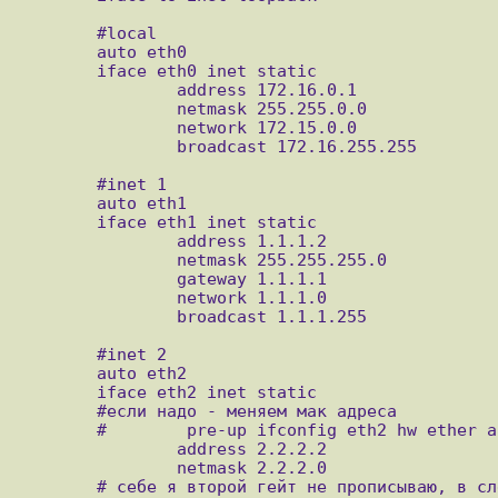
        #local

        auto eth0

        iface eth0 inet static

                address 172.16.0.1

                netmask 255.255.0.0

                network 172.15.0.0

                broadcast 172.16.255.255

        #inet 1

        auto eth1

        iface eth1 inet static

                address 1.1.1.2

                netmask 255.255.255.0

                gateway 1.1.1.1

                network 1.1.1.0

                broadcast 1.1.1.255

        #inet 2

        auto eth2

        iface eth2 inet static

        #если надо - меняем мак адреса

        #        pre-up ifconfig eth2 hw ether aa:bb:cc:cc:bb:aa

                address 2.2.2.2

                netmask 2.2.2.0

        # себе я второй гейт не прописываю, в следствии чего сам маршрутизатор ходит в инет через первый инет
