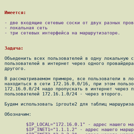
- две входящие сетевые соски от двух разных пров
- локальная сеть

- три сетевых интерфейса на маршрутизаторе.

Объеденить всех пользователей в одну локальную с
пользователей в интернет через одного провайдера
другого.

В рассматриваемом примере, все пользователи в ло
находиться в сети 172.16.0.0/16, при этом пользо
172.16.0.0/24 надо пропускать в интернет через п
пользователей 172.16.1.0/24 - через второго.

Будем использовать iproute2 для таблиц маршуриза
        $IP_LOCAL="172.16.0.1" - адрес нашего маршрутизатора в локальной сети.

        $IP_INET1="1.1.1.2" - адрес нашего маршрутизатора в сети первого провайдера.
