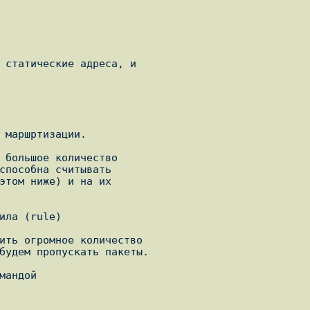
 статические адреса, и

 маршртизации.

 большое количество

способна считывать

этом ниже) и на их

ила (rule)

ить огромное количество

будем пропускать пакеты.
