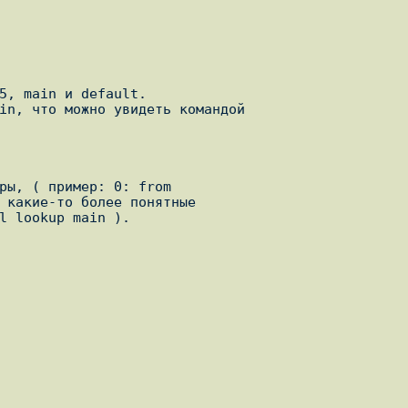
5, main и default.

ры, ( пример: 0: from

 какие-то более понятные

l lookup main ).
