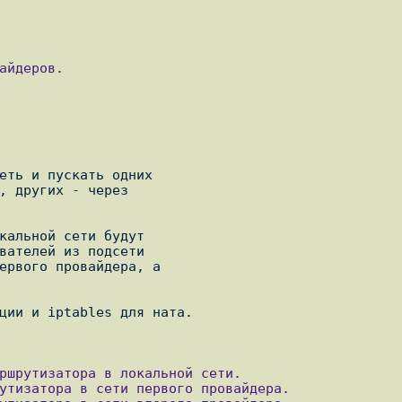
айдеров.

еть и пускать одних

, других - через

кальной сети будут

вателей из подсети

ервого провайдера, а

ции и iptables для ната.
