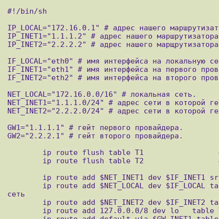
#!/bin/sh

IP_LOCAL="172.16.0.1" # адрес нашего маршрутизат
IP_INET1="1.1.1.2" # адрес нашего маршрутизатора
IP_INET2="2.2.2.2" # адрес нашего марщрутизатора
IF_LOCAL="eth0" # имя интерфейса на локальную сет
IF_INET1="eth1" # имя интерфейса на первого пров
IF_INET2="eth2" # имя интерфейса на второго пров
NET_LOCAL="172.16.0.0/16" # локальная сеть.

NET_INET1="1.1.1.0/24" # адрес сети в которой ге
NET_INET2="2.2.2.0/24" # адрес сети в которой ге
GW1="1.1.1.1" # гейт первого провайдера.

GW2="2.2.2.1" # гейт второго провайдера.

        ip route flush table T1			#обнуляем первую таблицу маршрутов

        ip route flush table T2			#обнуляем вторую таблицу маршрутов

        ip route add $NET_INET1 dev $IF_INET1 src $IP_INET1 table T1	#закидываем в первую таблицу инфу о сети первого провайдера

        ip route add $NET_LOCAL dev $IF_LOCAL table T1			#закидываем в первую таблицу инфу о том, что у нас существует локальная 
сеть

        ip route add $NET_INET2 dev $IF_INET2 table T1			#закидываем в первую таблицу инфу о том, что у нас существует еще одна сеть

        ip route add 127.0.0.0/8 dev lo   table T1			#закидываем в первую таблицу инфу о существовании лупбека

        ip route add default via $GW_INET1 table T1			#закидываем в первую таблицу дефолтный гейт на первого провайдера
