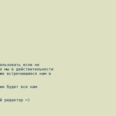
ользовать если не

о мы в действительности

же встречавшиеся нам в

ии будет все нам

й редактор =)
