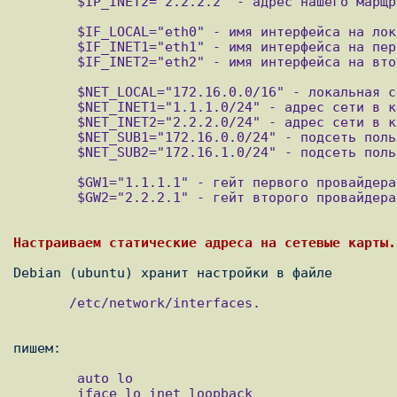
        $IP_INET2="2.2.2.2" - адрес нашего марщрутизатора в сети второго провайдера.

        $IF_LOCAL="eth0" - имя интерфейса на локальную сеть

        $IF_INET1="eth1" - имя интерфейса на первого провайдера.

        $IF_INET2="eth2" - имя интерфейса на второго провайдера.

        $NET_LOCAL="172.16.0.0/16" - локальная сеть.

        $NET_INET1="1.1.1.0/24" - адрес сети в которой гейт нашего первого провайдера.

        $NET_INET2="2.2.2.0/24" - адрес сети в которой гейт нашего второго провайдера.

        $NET_SUB1="172.16.0.0/24" - подсеть пользователей на первого провайдера

        $NET_SUB2="172.16.1.0/24" - подсеть пользователей на второго провайдера

        $GW1="1.1.1.1" - гейт первого провайдера.

        $GW2="2.2.2.1" - гейт второго провайдера.

       /etc/network/interfaces.

        auto lo

        iface lo inet loopback
