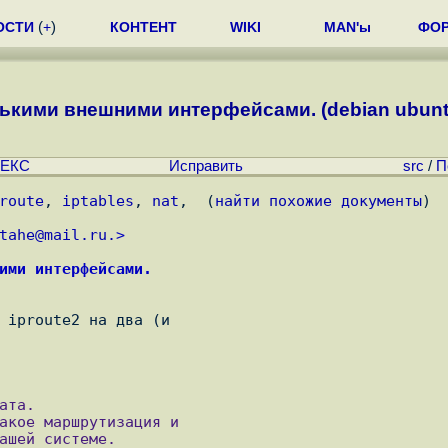
ОСТИ
(
+
)
КОНТЕНТ
WIKI
MAN'ы
ФО
кими внешними интерфейсами. (debian ubuntu li
ЕКС
Исправить
src
/
П
route
, 
iptables
, 
nat
,  (
найти похожие документы
)
tahe@mail.ru.
>
ими интерфейсами.
 iproute2 на два (и

та.

акое маршрутизация и
