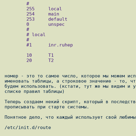
        #

        255     local

        254     main

        253     default

        0       unspec

        #

        # local

        #

        #1      inr.ruhep

        10      T1

        20      T2

номер - это то самое число, которое мы можем исп
именовать таблицы, а строковое значение - то, чт
будем использовать. (кстати, тут же мы видим и у
списке правил таблицы)

Теперь создаем некий скрипт, который в последств
прописывать при старте системы.

Понятное дело, что каждый использует свой любимы