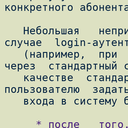
конкретного абонента
   Небольшая   неприятность   появляется  в  
случае  login-аутент
   (например,  при  входе  в  систему  
через  стандартный с
   качестве  стандартной  оболочки  
пользователю  задать
     * после   того,   как   модемы   