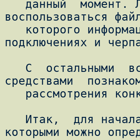
   данный  момент. Любители языка С могут 
воспользоваться файл
   которого информация о текущих 
подключениях и черпа
   С  остальными  вспомогательными  
средствами  познаком
   рассмотрения конкретных методов учета.

   Итак,  для начала рассмотрим способы, 
которыми можно опред