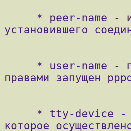
     * peer-name - имя пользователя, 
установившего соедин
     * user-name - пользователь, с чьими 
правами запущен pppd
     * tty-device - устройство tty, через 
которое осуществлено