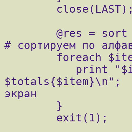
        close(LAST);

        @res = sort keys %totals;             
# сортируем по алфав
        foreach $item (@res) {

           print "$item - 
$totals{$item}\n";  
экран

        }

        exit(1);
