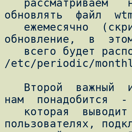
   рассматриваем   небольшую  систему,  
обновлять  файл  wtm
   ежемесячно  (cкрипт,  производящий  
обновление,  в  этом
   всего будет располагаться в 
/etc/periodic/monthl
   Второй  важный  инструмент,  который  
нам  понадобится  - 
   которая  выводит  информацию о 
пользователях, подкл