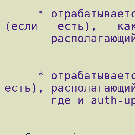
     * отрабатывается   скрипт   auth-up   
(если   есть),   как
       располагающийся в /etc/ppp;

     * отрабатывается  скрипт  ip-up (если 
есть), располагающий
       где и auth-up
