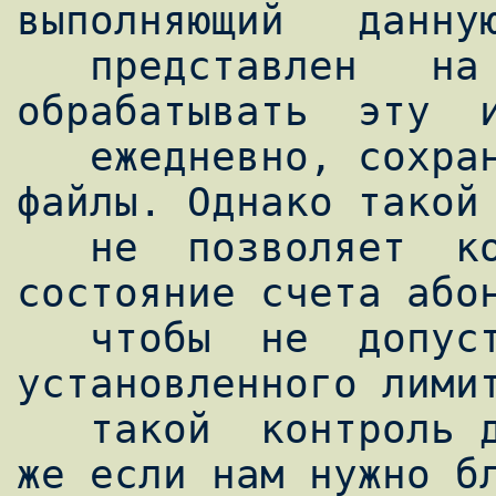
выполняющий   данную
   представлен   на   вкладке  ниже).  Или  
обрабатывать  эту  и
   ежедневно, сохраняя результаты в свои 
файлы. Однако такой 
   не  позволяет  контролировать  текущее 
состояние счета абон
   чтобы  не  допустить  превышения  
установленного лимит
   такой  контроль до суток, например). Так 
же если нам нужно бл