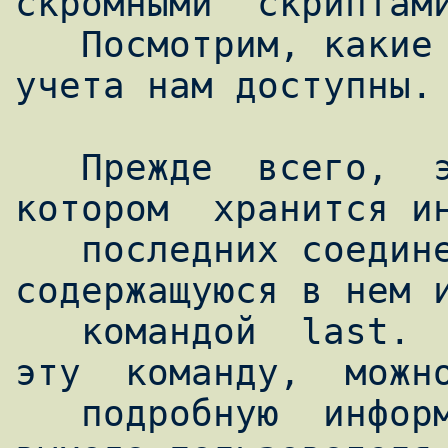
скромными  скриптами
   Посмотрим, какие "встроенные" средства 
учета нам доступны.

   Прежде  всего,  это  wtmp  -  файл,  в  
котором  хранится ин
   последних соединениях. Просмотреть 
содержащуюся в нем и
   командой  last.  Как  видно,  используя  
эту  команду,  можно
   подробную  информацию о моментах входа-