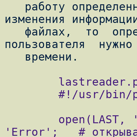
   работу определенных пользователей без 
изменения информации
   файлах,  то  определять  вход  
пользователя  нужно 
        lastreader.pl:

        #!/usr/bin/perl -w

        open(LAST, 'last -s|') || die 
'Error';   # открыва