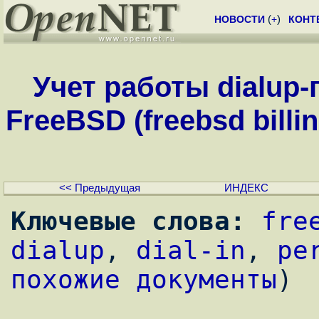
НОВОСТИ
(
+
)
КОНТ
Учет работы dialup
FreeBSD (freebsd billing
<< Предыдущая
ИНДЕКС
Ключевые слова:
fre
dialup
, 
dial-in
, 
pe
похожие документы
)