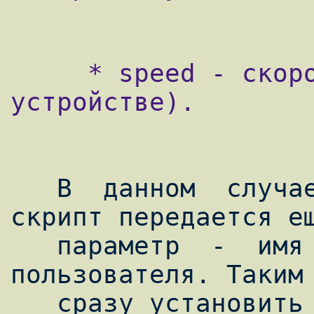
     * speed - скорость на порту (на tty-
устройстве).

   В  данном  случае,  как  видно,  в 
скрипт передается ещ
   параметр  -  имя авторизованного 
пользователя. Таким 
   сразу установить факт входа в систему 