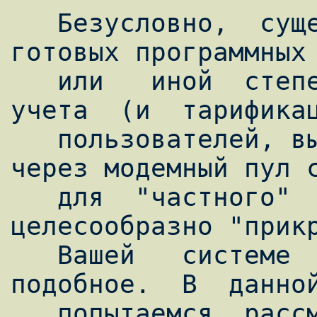
   Безусловно,  существует целый ряд 
готовых программных 
   или   иной  степени  решающих  задачу  
учета  (и  тарификац
   пользователей, выходящих в Интернет 
через модемный пул с
   для  "частного"  использования  вряд ли 
целесообразно "прикр
   Вашей   системе  RADIUS  или  что-то  
подобное.  В  данной
   попытаемся  рассмотреть  общие  принципы  