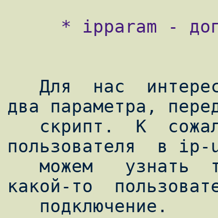
     * ipparam - дополнительные параметры.

   Для  нас  интерес  представляют  первые  
два параметра, перед
   скрипт.  К  сожалению,  имя  
пользователя  в ip-u
   можем   узнать  только  о  том,  что  
какой-то  пользовате
   подключение.
