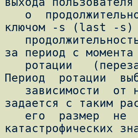
выхода пользователя 
   о  продолжительности соединения (last с 
ключом -s (last -s) 
   продолжительность соединения в секундах) 
за период с момента 
   ротации   (перезаписи)   файла   wtmp.  
Период  ротации  выб
   зависимости  от нагрузки на систему и 
задается с таким рас
   его  размер  не  достигал  
катастрофических зна