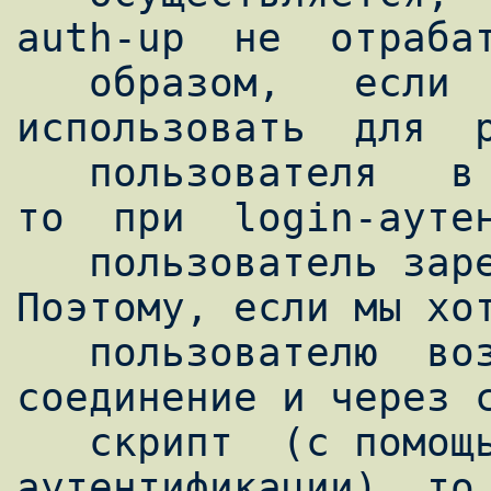
auth-up  не  отрабат
   образом,   если  мы  попытаемся  
использовать  для  р
   пользователя   в  систему  именно  его,  
то  при  login-аутен
   пользователь зарегистрирован не будет. 
Поэтому, если мы хот
   пользователю  возможность устанавливать 
соединение и через с
   скрипт  (с помощью login-
аутентификации), то 