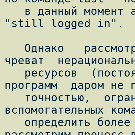
   в данный момент абоненты отмечены как 
"still logged in".

   Однако   рассмотренный  выше  способ  
чреват  нерациональн
   ресурсов  (постоянные  вызовы  "левых"  
программ  даром не п
   точностью,  ограниченной периодом вызова 
вспомогательных кома
   определить более элегантный способ, 
рассмотрим процесс в