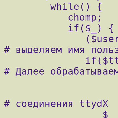
        while() {

           chomp;

           if($_) {

              ($user, $tty) = split(/\s/);    
# выделяем имя польз
              if($tty =~ /ttyd/) {            
# Далее обрабатываем
# соединения ttydX

                 $_ =~ s/\(\s*(\d+)\)/$1/g;   