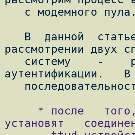
   с модемного пула.

   В  данной  статье  остановимся  на  
рассмотрении двух сп
   систему    -    pap-   и   login-
аутентификации.   В 
     * после   того,   как   модемы   
установят   соединен