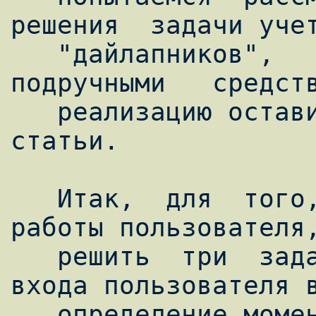
решения  задачи учет
   "дайлапников",   скажем   так,   
подручными   средств
   реализацию оставим за рамками данной 
статьи.

   Итак,  для  того, чтобы посчитать время 
работы пользователя,
   решить  три  задачи: определение момента 
входа пользователя в
   определение момента выхода из системы и 