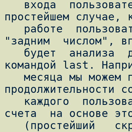
   входа  пользователя в систему. В 
простейшем случае, к
   работе  пользователей  нужна  нам  
"задним  числом", вп
   будет  анализа  данных,  возвращаемых 
командой last. Напри
   месяца мы можем просто просуммировать 
продолжительности со
   каждого  пользователя,  и  выставить  
счета  на основе это
   (простейший   скрипт   lastreader.pl,   