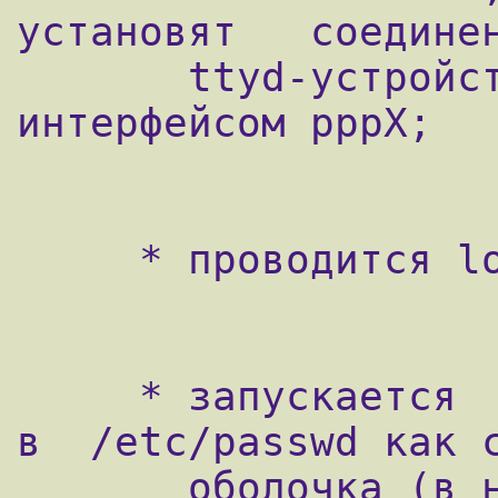
установят   соединен
       ttyd-устройство сопоставляется с 
интерфейсом pppX;

     * проводится login-аутентификация;

     * запускается  программа,  указанная  
в  /etc/passwd как с
       оболочка (в нашем случае это демон 