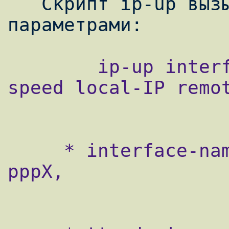
   Скрипт ip-up вызывается со следующими 
        ip-up interface-name tty-device 
speed local-IP remot
     * interface-name - имя интерфейса 
pppX,
