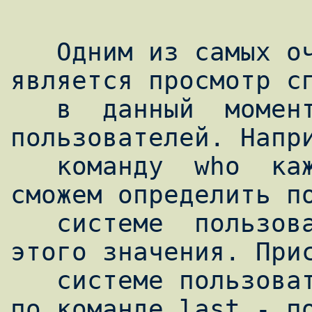
   Одним из самых очевидных способов 
является просмотр сп
   в  данный  момент  в  системе  
пользователей. Напри
   команду  who  каждые  пять секунд, то мы 
сможем определить по
   системе  пользователя  с  точностью  до  
этого значения. Прис
   системе пользователя можно определить и 
по команде last - по