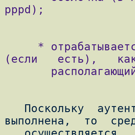
pppd);

     * отрабатывается    скрипт   ip-up   
(если   есть),   как
       располагающийся в /etc/ppp;

   Поскольку  аутентификация  уже  
выполнена,  то  сред
   осуществляется,  и  потому  скрипт  