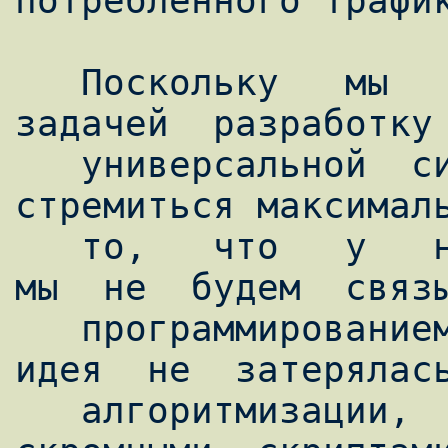
потребленного трафик
   Поскольку   мы   не   ставим  своей  
задачей  разработку 
   универсальной  системы,  то  будем 
стремиться максималь
   то,   что   у   нас   уже  есть.  Также  
мы  не  будем  связы
   программированием,   чтобы   основная  
идея  не  затерялась
   алгоритмизации,  а  ограничимся  