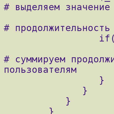
# выделяем значение 
# продолжительность 
                 if(($user)&&($1) {

                    $totals{$user} += $1;    
# суммируем продолжи
пользователям

                 }

              }

           }

        }
