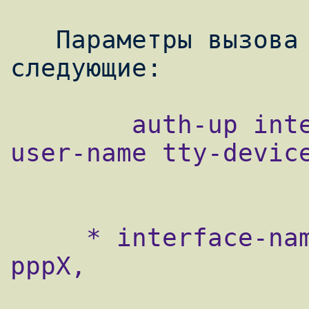
   Параметры вызова скрипта auth-up 
        auth-up interface-name peer-name 
user-name tty-device
     * interface-name - имя интерфейса 
pppX,
