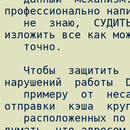
профессионально напи
   не  знаю,  СУДИТЬ  ВАМ, но я старался 
изложить все как мож
   точно.

   Чтобы  защитить  пользователей  от  
нарушений  работы  D
   примеру  от  несанкционированной  
отправки  кэша  круп
   расположенных по всему миру, заставив их 
думать, что адресом 