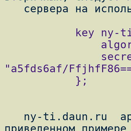
           key ny-ti.daun.ru. {

               algoritm hmac-md5;

               secret 
"a5fds6af/FfjhfF86==
           };

   ny-ti.daun.ru  аргумент  оператора key в 
приведенном примере 