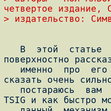
четвертое издание, 
> издательство: Сим
   В  этой  статье  я  постараюсь  
поверхностно рассказ
   именно  про  его защиту, которая надо 
сказать очень сильно
   постараюсь  вам  рассказать, что такое 
TSIG и как быстро мо
   данный  механизм.  На сколько 