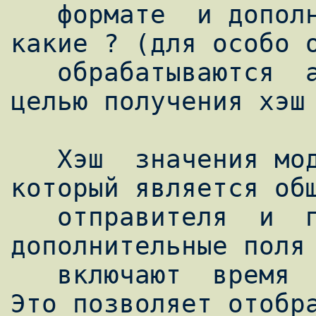
   формате  и дополнительные поля (понятно 
какие ? (для особо о
   обрабатываются  алгоритмом  HMAC-MD5  с 
целью получения хэш 
   Хэш  значения модифицируется по ключу, 
который является общ
   отправителя  и  получателя.  К примеру 
дополнительные поля 
   включают  время  подписи  сообщения DNS. 
Это позволяет отобра