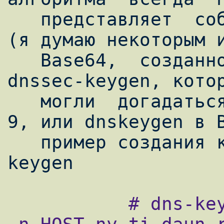
   представляет  собой  ключ  в  кодировки  
(я думаю некоторым и
   Base64,  созданной  с  помощью программы 
dnssec-keygen, котор
   могли  догадаться  входит  в состав BIND 
9, или dnskeygen в B
   пример создания ключа с помощью dnssec-
           # dns-keygen -a HMAK-MD5 -b 128 