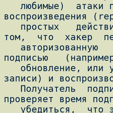
   любимые)  атаки повторного 
воспроизведения (rep
   простых   действий   заключается   в   
том,  что  хакер  пе
   авторизованную   транзакцию   с   
подписью   (например
   обновление, или удаление "важной" RR 
записи) и воспроизво
   Получатель  подписного  сообщения  DNS  
проверяет время подп
   убедиться,  что это время находиться в 