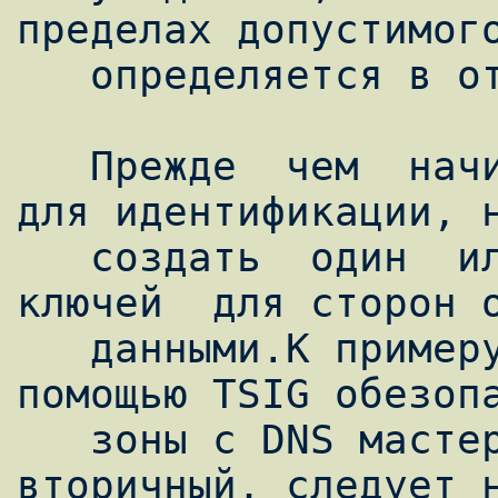
пределах допустимого
   определяется в отдельных полях TSIG).

   Прежде  чем  начинать  использовать TSIG 
для идентификации, н
   создать  один  или  несколько  TSIG  
ключей  для сторон о
   данными.К примеру, если необходимо с 
помощью TSIG обезопа
   зоны с DNS мастер-сервера, daun.ru на 
вторичный, следует н