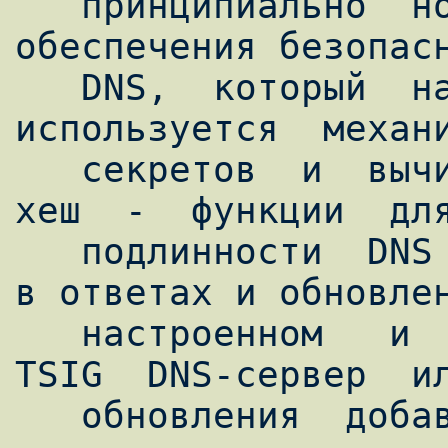
   принципиально  новый  механизм  
обеспечения безопасн
   DNS,  который  называется  TSIG,  в  нем  
используется  механи
   секретов  и  вычислительно  необратимой  
хеш  -  функции  для
   подлинности  DNS  сообщений (как правило 
в ответах и обновлен
   настроенном   и   работающем   механизме  
TSIG  DNS-сервер  ил
   обновления  добавляет  TSIG  запись  в  