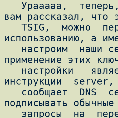
   Урааааа,  теперь,  после  того  как  я 
вам рассказал, что э
   TSIG,  можно  переходить к его 
использованию, а име
   настроим  наши серверы на практическое 
применение этих ключ
   настройки   является   предписание  keys  
инструкции  server, 
   сообщает  DNS  серверу,  что  ему  нужно 
подписывать обычные 
   запросы  на  передачу  зоны, 