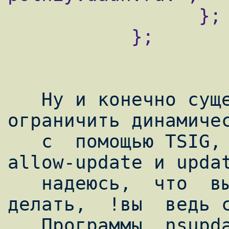
                 };

           };

   Ну и конечно существует возможность 
ограничить динамичес
   с  помощью TSIG, используя предписание 
allow-update и updat
   надеюсь,  что  вы  знаете  как  это  
делать,  !вы  ведь с
   Программы  nsupdate,  которые  входят  в  