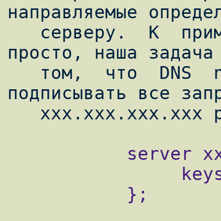
направляемые определ
   серверу.  К  примеру  все делается очень 
просто, наша задача 
   том,  что  DNS  ny-ti.daun.ru  будит 
подписывать все запр
           server xxx.xxx.xxx.xxx {

                keys { polniy.daun.ru. ; };

           };
