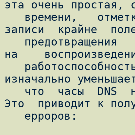
эта очень простая, с
   времени,   отметка   времени   в   TSIG   
записи  крайне  поле
   предотвращения     атак,    основанных    
на    воспроизведени
   работоспособность  этого  свойства  
изначально уменьшает
   что  часы  DNS  не  синхронизированы.  
Это  приводит к полу