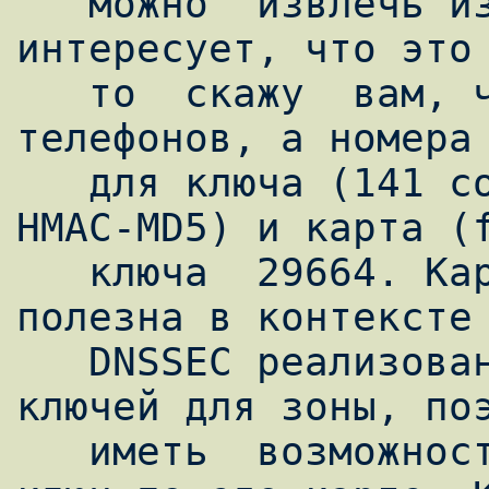
   можно  извлечь из любого файла. Если вас 
интересует, что это 
   то  скажу  вам, что это не номера 
телефонов, а номера 
   для ключа (141 соответствует алгоритму 
HMAC-MD5) и карта (f
   ключа  29664. Карта ключа абсолютно без 
полезна в контексте 
   DNSSEC реализована поддержка нескольких 
ключей для зоны, поэ
   иметь  возможность  идентифицировать 