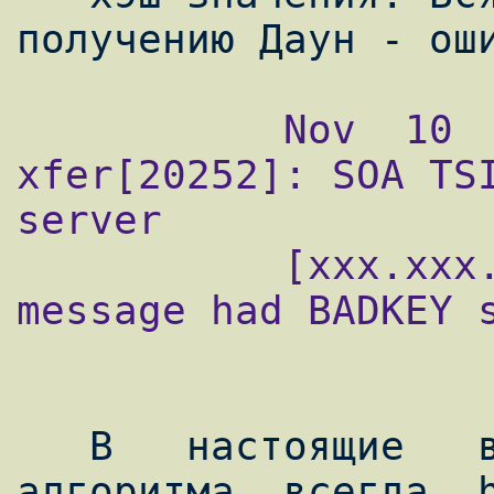
           Nov  10  00:00:00  ny-ti named-
xfer[20252]: SOA TSI
server

           [xxx.xxx.xxx.xxx], zone daun.ru: 
message had BADKEY s
   В   настоящие   время   значение  
алгоритма  всегда  h