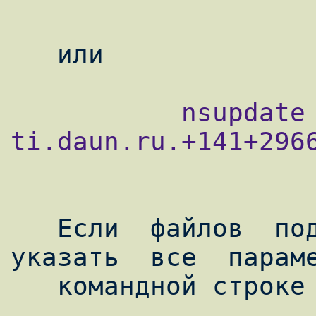
           nsupdate -k ny-
ti.daun.ru.+141+2966
   Если  файлов  под  рукой  нет,  можно  
указать  все  параме