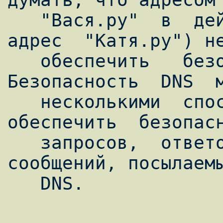
   "Вася.ру"  в  действительности  является  
адрес  "Катя.ру") не
   обеспечить   безопасность   DNS.  
Безопасность  DNS  м
   несколькими  способами.  Можно  
обеспечить  безопасн
   запросов,  ответов  и  всех  прочих 
сообщений, посылаемы
   DNS.  
