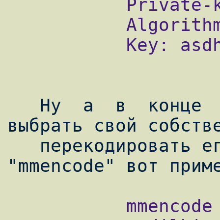
           Private-key-format: v1.2

           Algorithm: 141 (HMAC-MD5)

           Key: asdhjKf/faTghjfv73H==

   Ну  а  в  конце  концов  можно просто 
выбрать свой собстве
   перекодировать его с помощью софтины 
           mmencode
