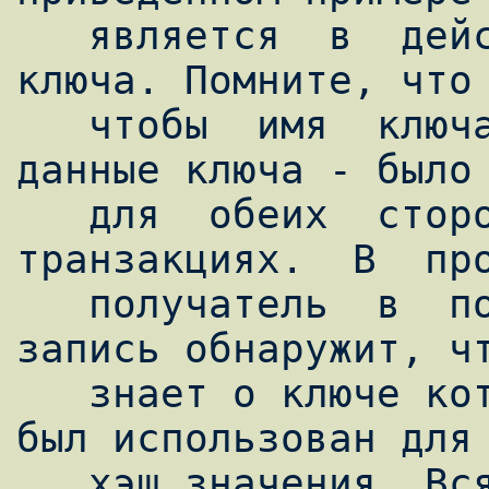
   является  в  действительности  именем 
ключа. Помните, что 
   чтобы  имя  ключа, а не только двоичные 
данные ключа - было 
   для  обеих  сторон,  участвующих  в  
транзакциях.  В  про
   получатель  в  попытке  проверить TSIG 
запись обнаружит, чт
   знает о ключе который тут упоминается и 
был использован для 
   хэш значения. Вся эта ... приводит к 