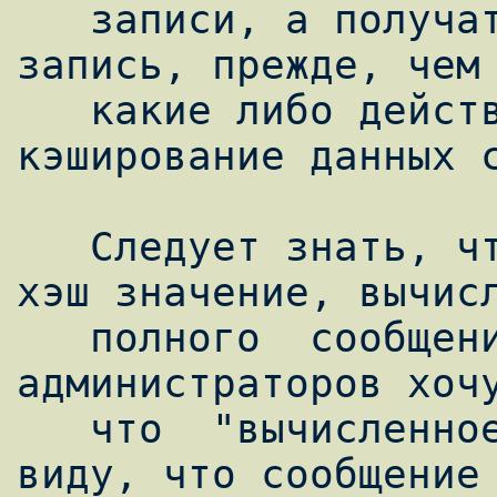
   записи, а получатель удаляет и проверяет 
запись, прежде, чем 
   какие либо действия, например, 
кэширование данных с
   Следует знать, что TSIG запись содержит 
хэш значение, вычисл
   полного  сообщения  DNS  (для начинающих 
администраторов хочу
   что  "вычисленное  для"  имеется  в 
виду, что сообщение 