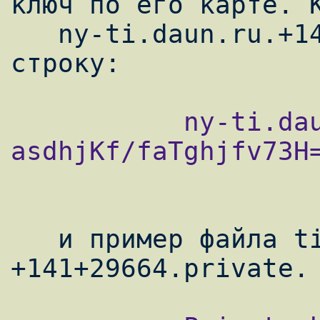
ключ по его карте. К
   ny-ti.daun.ru.+141+29664.key содержит 
           ny-ti.daun.ru. IN KEY 545 4 141 
asdhjKf/faTghjfv73H=
   и пример файла ti.daun.ru. 