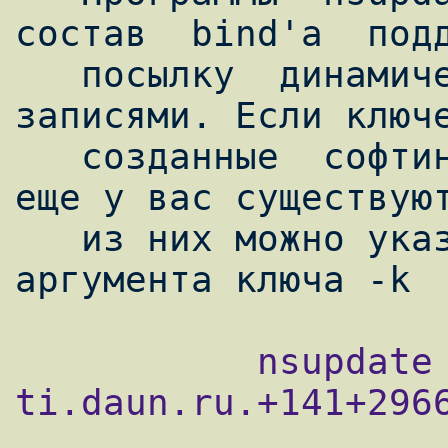
состав  bind'a  подд
   посылку  динамических обновлений с TSIG 
записями. Если ключе
   созданные  софтиной dnssec-keygen все 
еще у вас существуют
   из них можно указать в качестве 
           nsupdate -k ny-
ti.daun.ru.+141+2966