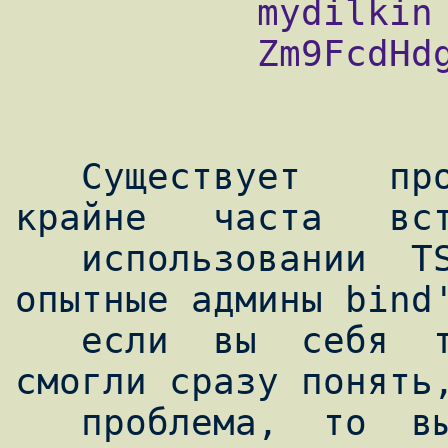
           mydilkin

           Zm9FcdHdgm3

   Существует    проблема,   которая   
крайне   часта   вст
   использовании  TSIG  (ну  и  конечно 
опытные админы bind'
   если  вы  себя  таким  считаете  и  не 
смогли сразу понять,
   проблема,  то  вы  ...).  А  проблема 