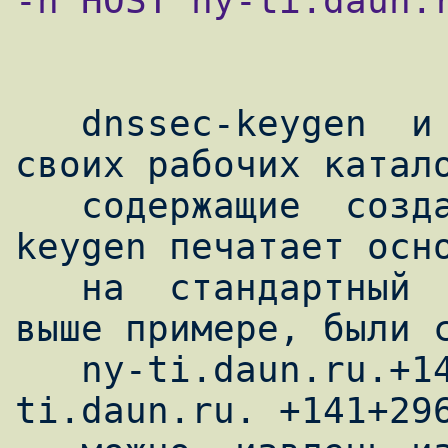
-n HOST ny-ti.daun.r
   dnssec-keygen  и  dnskeygen  создают  в 
своих рабочих катало
   содержащие  созданные ключи. dnssec-
keygen печатает осно
   на  стандартный  вывод. В приведенном 
выше примере, были с
   ny-ti.daun.ru.+141+29664.key и ny-
ti.daun.ru. +141+296