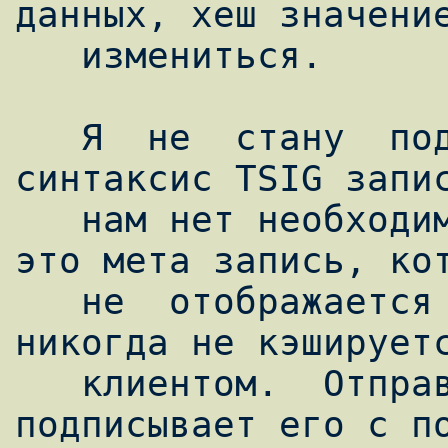
данных, хеш значение
   измениться.

   Я  не  стану  подробно рассматривать 
синтаксис TSIG запис
   нам нет необходимости его знать. TSIG-
это мета запись, кот
   не  отображается  в  данных  зоны  и  
никогда не кэшируетс
   клиентом.  Отправитель  сообщения  DNS  
подписывает его с по