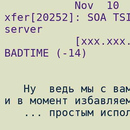
           Nov  10  00.00.00  ny-ti named-
xfer[20252]: SOA TSI
server

           [xxx.xxx.xxx.xxx], zone daun.ru: 
BADTIME (-14)

   Ну  ведь мы с вами просто супер админы, 
и в момент избавляем
   ... простым использованием NTP.
