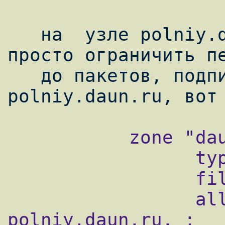
   на  узле polniy.daun.ru мы можем очень 
просто ограничить пе
   до пакетов, подписанных ключом 
           zone "daun.ru" {

                 type master;

                 file "db.daun.ru";

                 allow-transfer { key 
polniy.daun.ru. ;
