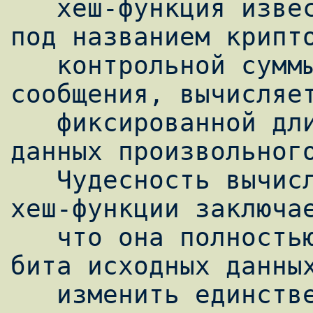
   хеш-функция известная наверное многим 
под названием крипто
   контрольной суммы или дайджеста 
сообщения, вычисляет
   фиксированной длины на основе исходных 
данных произвольного
   Чудесность вычислительно необратимой 
хеш-функции заключае
   что она полностью зависит от каждого 
бита исходных данных
   изменить единственный бит исходных 