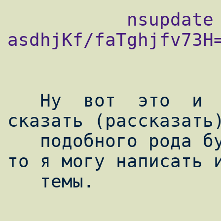
           nsupdate -y ny-ti.daun.ru. : 
asdhjKf/faTghjfv73H=
   Ну  вот  это  и  все, что я хотел вам 
сказать (рассказать)
   подобного рода будет востребована вами, 
то я могу написать и
   темы.
