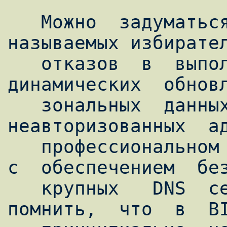
   Можно  задуматься о безопасности от так 
называемых избирател
   отказов  в  выполнении  запросов,  
динамических  обновл
   зональных  данных  -  для  
неавторизованных  ад
   профессиональном   уровне  сталкивались  
с  обеспечением  без
   крупных   DNS  серверов,  могут  
помнить,  что  в  BI