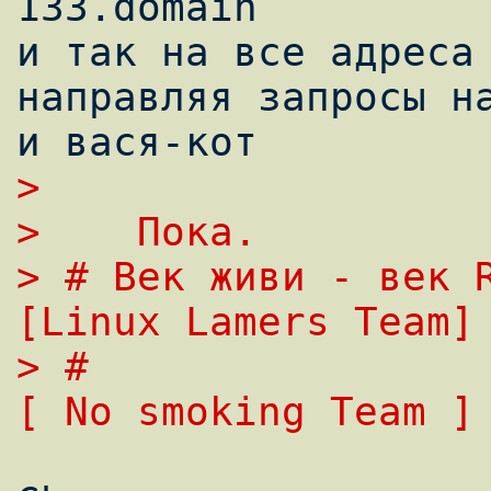
133.domain

и так на все адреса 
направляя запросы на
> 
>    Пока.
> # Век живи - век R
[Linux Lamers Team]
> #                                         
[ No smoking Team ]