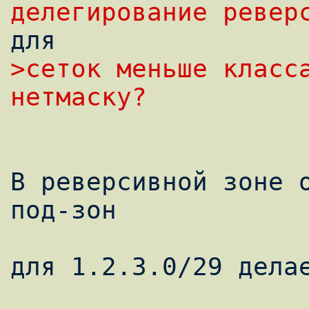
делегиpование pевеp
>сеток меньше класса
нетмаскy?
В реверсивной зоне о
под-зон

для 1.2.3.0/29 делае