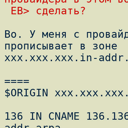
 EB> сделать?
Во. У меня с провайд
прописывает в зоне

xxx.xxx.xxx.in-addr.
====

$ORIGIN xxx.xxx.xxx.
136 IN CNAME 136.13
addr.arpa.
