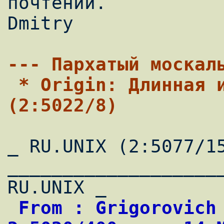
почтении.

Dmitry

--- Пархатый москал
 * Origin: Длинная изогнутая прямая 
(2:5022/8)
_ RU.UNIX (2:5077/15
____________________
 From : Grigorovich Dmitry                  