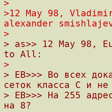
>
>12 May 98, Vladimir
alexander smishlaje
>
> as>> 12 May 98, Eu
to All:
>
> EB>>> Во всех дока
сеток класса С и не
> EB>>> Hа 255 адрес
на 8?