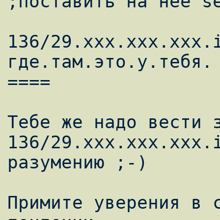
;поставить на нее se
136/29.xxx.xxx.xxx.i
где.там.это.у.тебя.

====

Тебе же надо вести з
136/29.xxx.xxx.xxx.i
разумению ;-)

Примите уверения в с