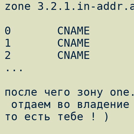
zone 3.2.1.in-addr.a
0       CNAME       
1       CNAME       
2       CNAME       
...

после чего зону one.
 отдаем во владение тому, тому она нужна ( 
то есть тебе ! )
