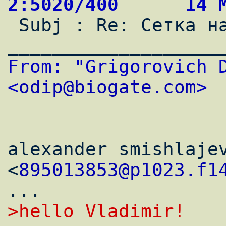
2:5020/400      14 

 Subj : Re: Сетка на 8 адресов + DNS                                            

From: "Grigorovich D
<
odip@biogate.com
>
alexander smishlajev
<
895013853@p1023.f1
>hello Vladimir!