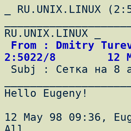
_ RU.UNIX.LINUX (2:5
____________________
 From : Dmitry Turevsky                     
2:5022/8        12 

 Subj : Сетка на 8 адресов + DNS                                                

___________________
Hello Eugeny!

12 May 98 09:36, Eug
All
