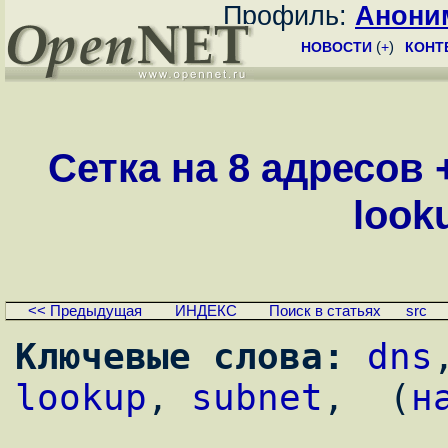
Профиль:
Анони
НОВОСТИ
(
+
)
КОНТ
Сетка на 8 адресов 
look
<< Предыдущая
ИНДЕКС
Поиск в статьях
src
Ключевые слова:
dns
lookup
, 
subnet
,  (
н