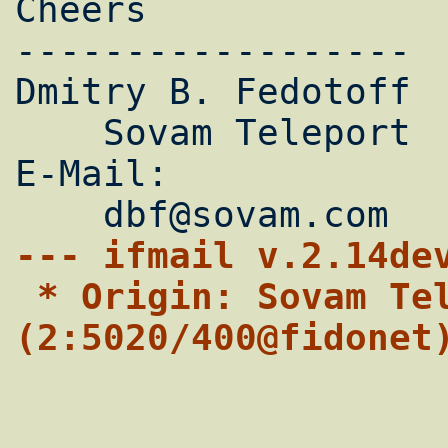
Cheers

------------------

Dmitry B. Fedotoff

    Sovam Teleport

E-Mail:

--- ifmail v.2.14de
 * Origin: Sovam Teleport 
(2:5020/400@fidonet