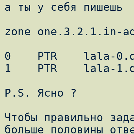
а ты у себя пишешь

zone one.3.2.1.in-ad
0    PTR    lala-0.d
1    PTR    lala-1.d
P.S. Ясно ?

Чтобы правильно зада
больше половины отве