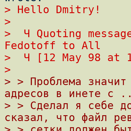
> Hello Dmitry!
> 
>  Ч Quoting message
Fedotoff to All 
>  Ч [12 May 98 at 
> 
> > Проблема значит 
адресов в инете с .
> > Сделал я себе до
сказал, что файл ре
> > сетки должен быт