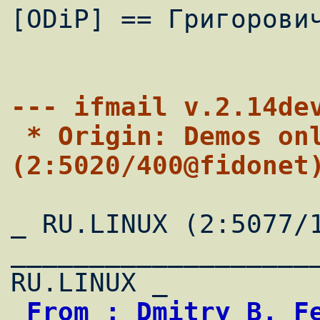
[ODiP] == Григорович
--- ifmail v.2.14de
 * Origin: Demos online service 
(2:5020/400@fidonet
_ RU.LINUX (2:5077/1
____________________
 From : Dmitry B. Fedotoff                  