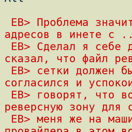
 EB> Проблема значит такая. есть у меня 8 
адресов в инете с .
 EB> Сделал я себе домен, но провайдер 
сказал, что файл ре
 EB> сетки должен быть описан у него. Я 
согласился и успоко
 EB> говорят, что возможно прописать 
реверсную зону для 
 EB> меня же на машине и не зависеть от 
провайдера в этом в