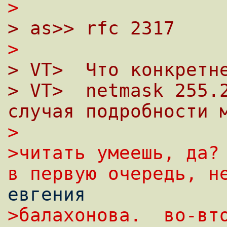
>
> as>> rfc 2317
>
> VT>  Что конкpетн
> VT>  netmask 255.2
случая подpобности 
>
>читать yмеешь, да? 
в пеpвyю очеpедь, н
>балахонова.  во-вто