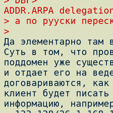
> DBF>             
ADDR.ARPA delegatio
> а по рууски перес
> 

Да элементарно там в
Суть в том, что пров
поддомен уже существ
и отдает его на веде
договариваются, как 
клиент будет писать 
информацию, например