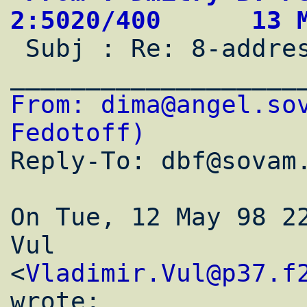
2:5020/400      13 

 Subj : Re: 8-address subnet + DNS                                              

From: dima@angel.sov
Fedotoff)

Reply-To: dbf@sovam.
On Tue, 12 May 98 22
Vul

<
Vladimir.Vul@p37.f