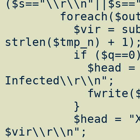
($s=="\\r\\n"||$s=="
        foreach($out as $vir) {

          $vir = substr($vir, 
strlen($tmp_n) + 1);
          if ($q==0) {

            $head = "X-DrWeb-Virus-Status: 
Infected\\r\\n";

            fwrite($stdout, $head);

          }

          $head = "X-DrWeb-Virus: 
$vir\\r\\n";
