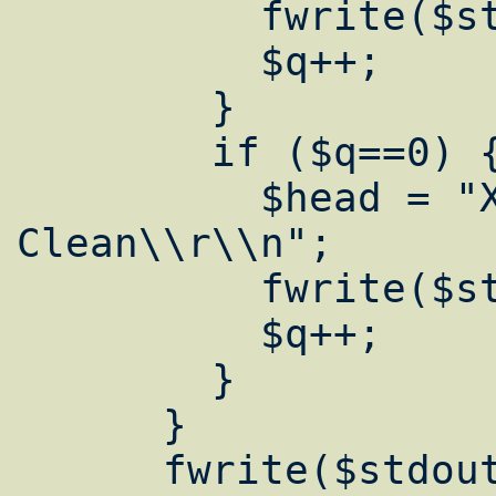
          fwrite($stdout, $head);

          $q++;

        }

        if ($q==0) {

          $head = "X-DrWeb-Virus-Status: 
Clean\\r\\n";

          fwrite($stdout, $head);

          $q++;

        }

      }

      fwrite($stdout, $s);
