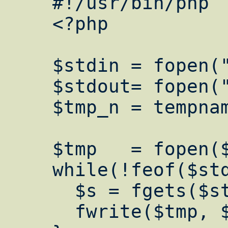
    #!/usr/bin/php

    <?php

    $stdin = fopen("php://stdin", "r");

    $stdout= fopen("php://stdout", "w");

    $tmp_n = tempnam("/tmp", "ForDrWeb");

    $tmp   = fopen($tmp_n, "wx");

    while(!feof($stdin)) {

      $s = fgets($stdin);

      fwrite($tmp, $s);
