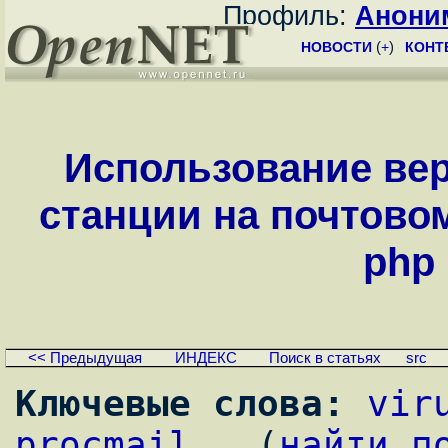
Профиль:
Анони
НОВОСТИ
(
+
)
КОНТ
Использование ве
станции на почтовом с
php 
<< Предыдущая
ИНДЕКС
Поиск в статьях
src
Ключевые слова:
vir
procmail
,  (
найти п