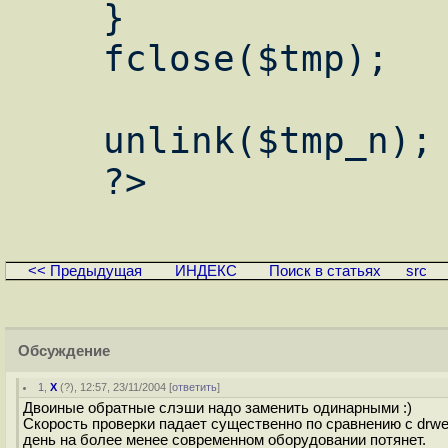
    }

    fclose($tmp);

    unlink($tmp_n);

<< Предыдущая
ИНДЕКС
Поиск в статьях
src
Обсуждение
1
,
X
(
?
), 12:57, 23/11/2004 [
ответить
]
Двоиные обратные слэши надо заменить одинарными :)
Скорость проверки падает существенно по сравнению с drwe
день на более менее современном оборудовании потянет.