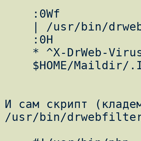
    :0Wf

    | /usr/bin/drwebfilter.php

    :0H

    * ^X-DrWeb-Virus-Status: Infected

    $HOME/Maildir/.Infected/

И сам скрипт (кладем
/usr/bin/drwebfilter