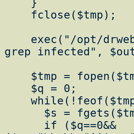
    }

    fclose($tmp);

    exec("/opt/drweb/drweb -path=$tmp_n | 
grep infected", $out
    $tmp = fopen($tmp_n, "r");

    $q = 0;

    while(!feof($tmp)) {

      $s = fgets($tmp);

      if ($q==0&&