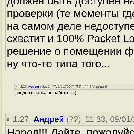
должен быть доступен н
проверки (те моменты где
на самом деле недоступе
схватит и 100% Packet L
решение о помещении фа
ну что-то типа того...
2.26
,
konver
(
ok
), 14:47, 14/12/2007 [
^
] [
^^
] [
^^^
] [
ответить
]
ниодна ссылка не работает :(
1.27
,
Андрей
(
??
), 11:33, 09/01
Народ!!! Дайте, пожалуй