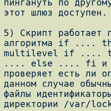
пингануть по другому
этот шлюз доступен.

5) Скрипт работает п
алгоритма if .... th
multilevel if .... t
.... else .... fi и

проверяет есть ли оп
данном случае обычны
файлы идентификаторы
директории /var/lock