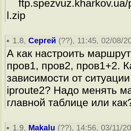
ftp.spezvuz.kharkov.ua/p
l.zip
1.8
,
Сергей
(
??
), 11:45, 02/08/2
А как настроить маршрут
пров1, пров2, пров1+2. К
зависимости от ситуации
iproute2? Надо менять м
главной таблице или как
1.9
,
Makalu
(
??
), 14:56, 03/11/2