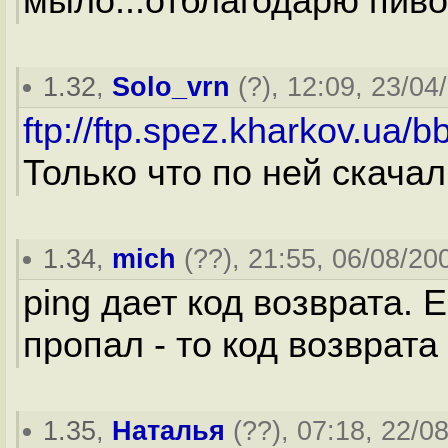
мыло...отблагодарю пив
1.32
,
Solo_vrn
(
?
), 12:09, 23/04
ftp://ftp.spez.kharkov.ua/b
Только что по ней скачал
1.34
,
mich
(
??
), 21:55, 06/08/20
ping дает код возврата. 
пропал - то код возврата
1.35
,
Наталья
(
??
), 07:18, 22/0