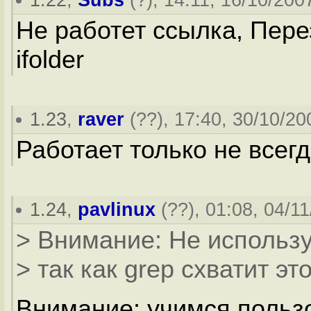
Не работет ссылка, Перез
ifolder
1.23
,
raver
(
??
), 17:40, 30/10/20
Работает только не всегда
1.24
,
pavlinux
(
??
), 01:08, 04/11
> Внимание: Не используй
> так как grep схватит эт
Внимание: учимся пользов