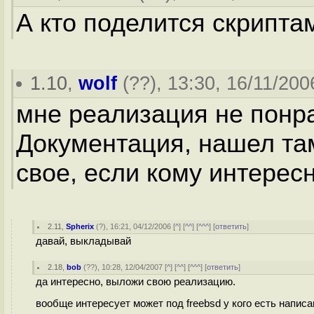
А кто поделится скрипта
1.10
,
wolf
(
??
), 13:30, 16/11/200
мне реализация не понра
Документация, нашел та
свое, если кому интерес
2.11
,
Spherix
(
?
), 16:21, 04/12/2006 [
^
] [
^^
] [
^^^
] [
ответить
]
давай, выкладывай
2.18
,
bob
(
??
), 10:28, 12/04/2007 [
^
] [
^^
] [
^^^
] [
ответить
]
да интересно, выложи свою реализацию.
вообще интересует может под freebsd у кого есть написан