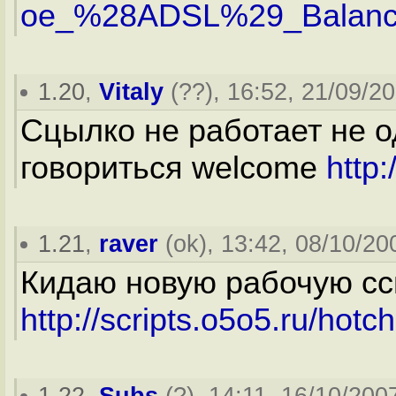
oe_%28ADSL%29_Balan
1.20
,
Vitaly
(
??
), 16:52, 21/09/20
Сцылко не работает не одн
говориться welcome
http:
1.21
,
raver
(
ok
), 13:42, 08/10/20
Кидаю новую рабочую сс
http://scripts.o5o5.ru/hotc
1.22
,
Subs
(
?
), 14:11, 16/10/2007