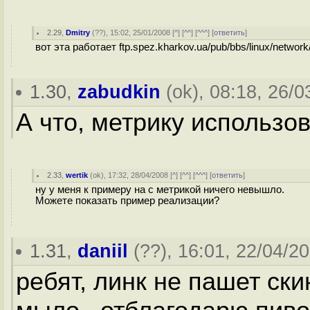
2.29
,
Dmitry
(
??
), 15:02, 25/01/2008 [
^
] [
^^
] [
^^^
] [
ответить
]
вот эта работает ftp.spez.kharkov.ua/pub/bbs/linux/network
1.30
,
zabudkin
(
ok
), 08:18, 26/0
А что, метрику использо
2.33
,
wertik
(
ok
), 17:32, 28/04/2008 [
^
] [
^^
] [
^^^
] [
ответить
]
ну у меня к примеру на c метрикой ничего невышло.
Можете показать пример реализации?
1.31
,
daniil
(
??
), 16:01, 22/04/20
ребят, линк не пашет ски