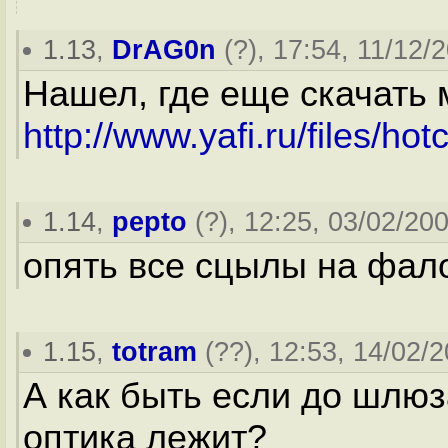
1.13
,
DrAG0n
(
?
), 17:54, 11/12/
Нашел, где еще скачать 
http://www.yafi.ru/files/hot
1.14
,
pepto
(
?
), 12:25, 03/02/200
опять все сцылы на фало д
1.15
,
totram
(
??
), 12:53, 14/02/2
А как быть если до шлю
оптика лежит?