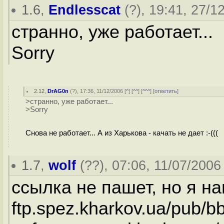
1.6
,
Endlesscat
(
?
), 19:41, 27/1
странно, уже работает...
Sorry
2.12
,
DrAG0n
(
?
), 17:36, 11/12/2006 [
^
] [
^^
] [
^^^
] [
ответить
]
>странно, уже работает...
>Sorry
Снова не работает... А из Харькова - качать не дает :-(((
1.7
,
wolf
(
??
), 07:06, 11/07/2006 
ссылка не пашет, но я н
ftp.spez.kharkov.ua/pub/bb