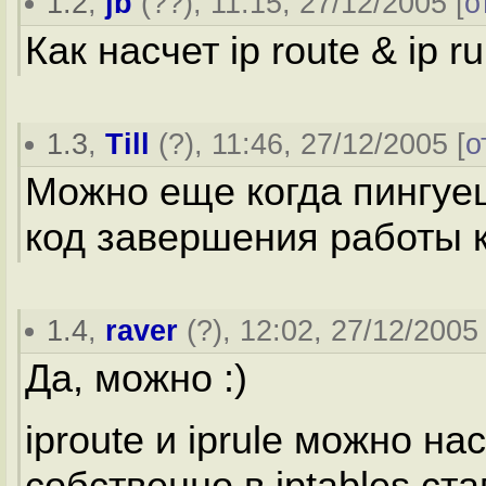
1.2
,
jb
(
??
), 11:15, 27/12/2005 [
о
Как насчет ip route & ip ru
1.3
,
Till
(
?
), 11:46, 27/12/2005 [
о
Можно еще когда пингуе
код завершения работы 
1.4
,
raver
(
?
), 12:02, 27/12/2005 
Да, можно :)
iproute и iprule можно на
собственно в iptables ст