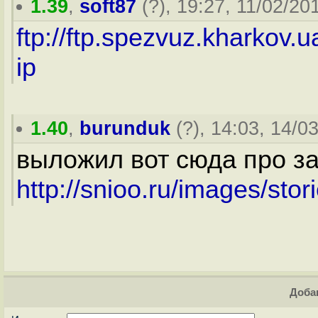
1.39
,
soft87
(
?
), 19:27, 11/02/201
ftp://ftp.spezvuz.kharkov.
ip
1.40
,
burunduk
(
?
), 14:03, 14/0
выложил вот сюда про з
http://snioo.ru/images/sto
Доба