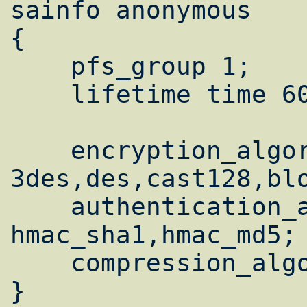
sainfo anonymous

{

    pfs_group 1;

    lifetime time 600 sec;

    encryption_algorithm 
3des,des,cast128,blo
    authentication_algorithm 
hmac_sha1,hmac_md5;

    compression_algorithm deflate;

}
