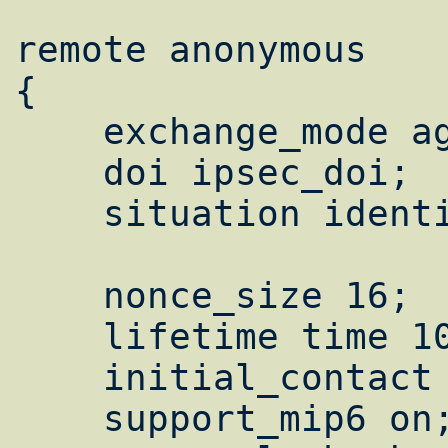
remote anonymous

{

    exchange_mode aggressive, main;

    doi ipsec_doi;

    situation identity_only;

    nonce_size 16;

    lifetime time 10 min;

    initial_contact on;

    support_mip6 on;
