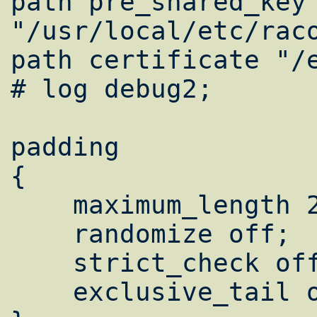
path pre_shared_key 
"/usr/local/etc/raco
path certificate "/e
# log debug2;

padding

{

    maximum_length 20;

    randomize off;

    strict_check off;

    exclusive_tail off;
