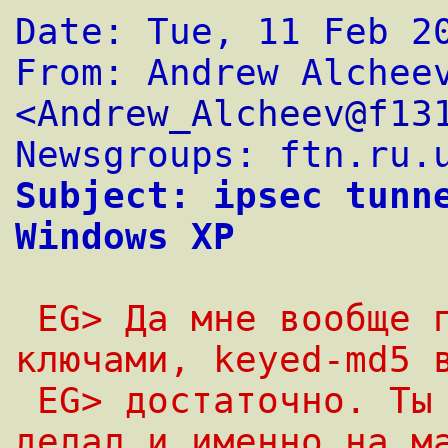
Date: Tue, 11 Feb 2
From: Andrew Alcheev
<
Andrew_Alcheev@f13
Newsgroups: ftn.ru.
Subject: ipsec tunne
Windows XP
 EG> Да мне вообще пока не нужен обмен 
ключами, keyed-md5 
 EG> достаточно. Ты именно tunnel mode 
делал и именно на м