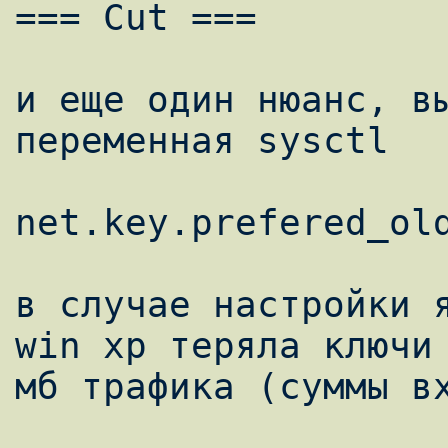
=== Cut ===

и еще один нюанс, вы
переменная sysctl

net.key.prefered_old
в случае настройки я
win xp теряла ключи 
мб трафика (суммы вх