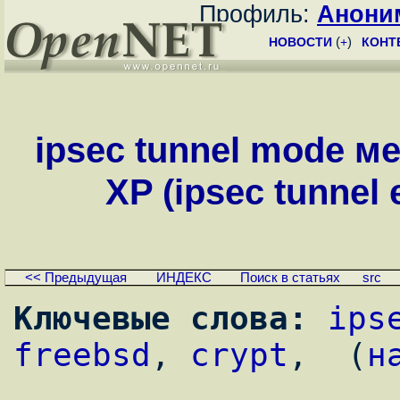
Профиль:
Анони
НОВОСТИ
(
+
)
КОНТ
ipsec tunnel mode 
XP (ipsec tunnel 
<< Предыдущая
ИНДЕКС
Поиск в статьях
src
Ключевые слова:
ips
freebsd
, 
crypt
,  (
н