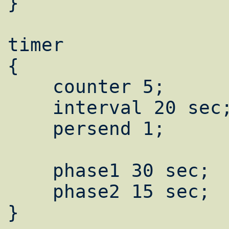
}

timer

{

    counter 5;

    interval 20 sec;

    persend 1;

    phase1 30 sec;

    phase2 15 sec;

}
