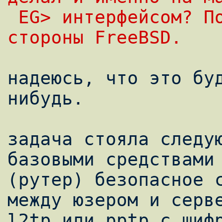
 EG> интерфейсом? Покажи конфигурацию со 
стороны FreeBSD.
надеюсь, что это бу
нибудь.

задача стояла следую
базовыми средствами 
(рутер) безопасное с
между юзером и серве
l2tp или pptp с шифр