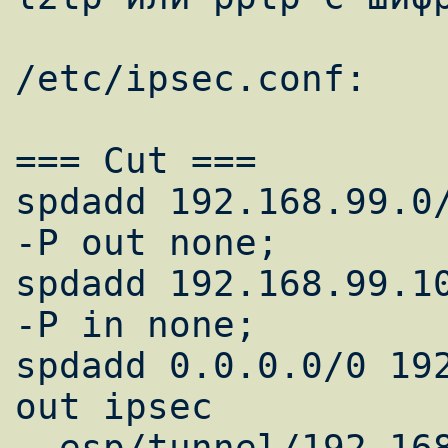
/etc/ipsec.conf:

=== Cut ===

spdadd 192.168.99.0/
-P out none;

spdadd 192.168.99.10
-P in none;

spdadd 0.0.0.0/0 192
out ipsec

  esp/tunnel/192.168.99.1-