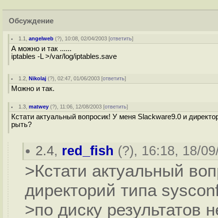
Обсуждение
1.1
,
angelweb
(
?
), 10:08, 02/04/2003 [
ответить
]
А можно и так ......
iptables -L >/var/log/iptables.save
1.2
,
Nikolaj
(
?
), 02:47, 01/06/2003 [
ответить
]
Можно и так.
1.3
,
matwey
(
?
), 11:06, 12/08/2003 [
ответить
]
Кстати актуальный вопросик! У меня Slackware9.0 и директори
рыть?
2.4
,
red_fish
(
?
), 16:18, 18/09
>Кстати актуальный воп
директорий типа sysconf
>по диску результатов н