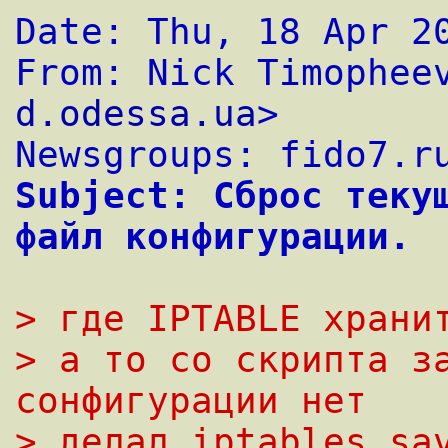
Date: Thu, 18 Apr 2
From: Nick Timophee
d.odessa.ua
>
Newsgroups: fido7.r
Subject: Сброс текущ
файл конфигурации.
> где IPTABLE храни
> а то со скрипта за
сонфигурации нет
> делал iptables_sa