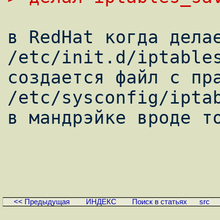
в RedHat когда делае
/etc/init.d/iptables
создается файл c прав
/etc/sysconfig/iptab
в мандрэйке вроде то
<< Предыдущая
ИНДЕКС
Поиск в статьях
src