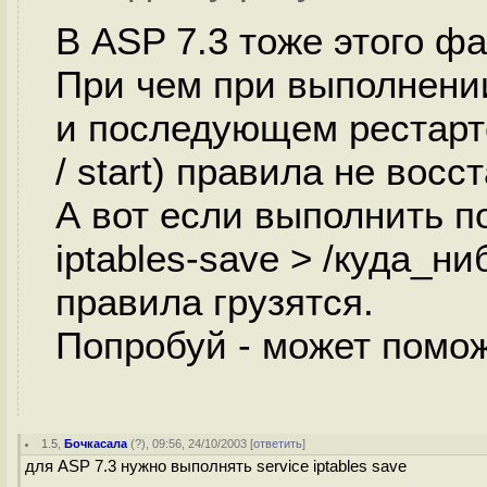
В ASP 7.3 тоже этого фа
При чем при выполнении
и последующем рестарте 
/ start) правила не вос
А вот если выполнить п
iptables-save > /куда_ни
правила грузятся.
Попробуй - может помож
1.5
,
Бочкасала
(
?
), 09:56, 24/10/2003 [
ответить
]
для ASP 7.3 нужно выполнять service iptables save