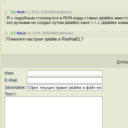
1.6
,
Rush
(
?
), 20:35, 11/11/2003 [
ответить
]
Я с подобным столкнулся в RH9 когда ставил iptables вместо i
его ручками не создал путем iptables-save > /../../iptables 
1.7
,
KirLin
(
?
), 15:24, 22/05/2008 [
ответить
]
Помогите настроит iptable в RedHatEL?
Доба
Имя:
E-Mail:
Заголовок:
Текст: