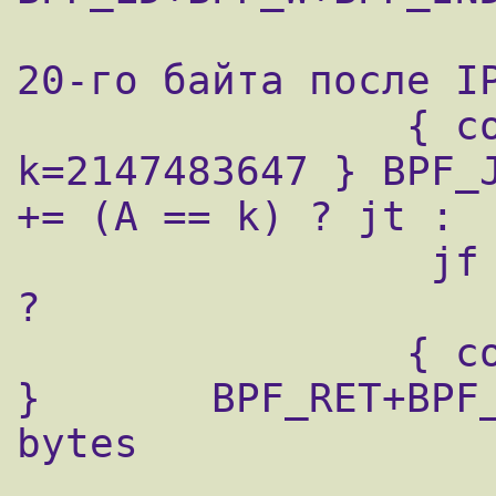
                    ; загрузить 32 бит с
20-го байта после IP
                { code=21 jt=0 jf=1 
k=2147483647 } BPF_J
+= (A == k) ? jt :

                 jf ; там лежало 0x7fffffff 
?

                { code=6 jt=0 jf=0 k=65535 
}       BPF_RET+BPF_
bytes

                    ; выход, пакет совпал,