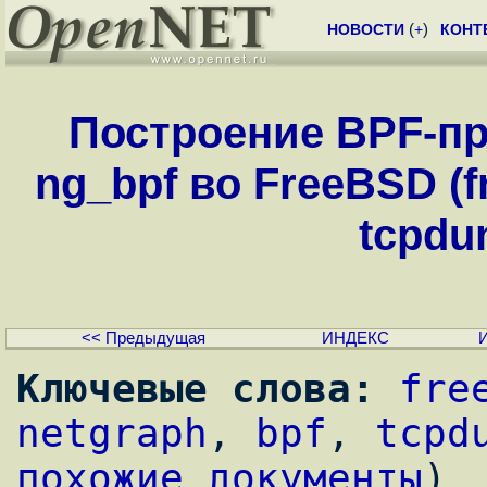
НОВОСТИ
(
+
)
КОНТ
Построение BPF-п
ng_bpf во FreeBSD (fr
tcpdum
<< Предыдущая
ИНДЕКС
Ключевые слова:
fre
netgraph
, 
bpf
, 
tcpd
похожие документы
)