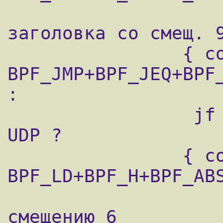
                    ; загрузить байт IP
заголовка со смещ. 9
                { code=21 jt=0 jf=6 k=17 }         
BPF_JMP+BPF_JEQ+BPF_
:

                 jf ; это протокол 17, т.е. 
UDP ?

                { code=40 jt=0 jf=0 k=6 }          
BPF_LD+BPF_H+BPF_ABS
                    ; загрузить 16 бит по
смещению 6
