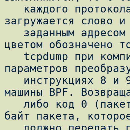
   каждого протокола смещения в пакете 
загружается слово и 
   заданным адресом хоста. Здесь одинаковым 
цветом обозначено то
   tcpdump при компиляции из входных 
параметров преобразу
   инструкциях 8 и 9 виден возврат из 
машины BPF. Возвраща
   либо код 0 (пакет не совпал), либо число 
байт пакета, которое
   должно передать приложению в юзерлэнд (в 