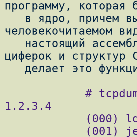
программу, которая б
   в ядро, причем выводит в относительно 
человекочитаемом вид
   настоящий ассемблер (в отличие от 
циферок и структур С
   делает это функ
            # tcpdump -d -s 123 src host 
1.2.3.4

            (000) ldh      [12]

            (001) jeq      #0x800           