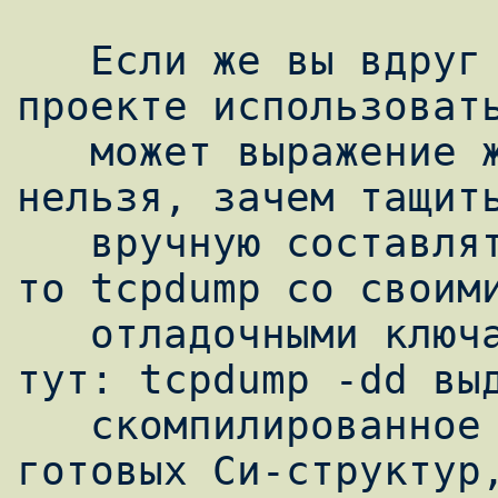
   Если же вы вдруг не хотите в своем 
проекте использовать
   может выражение жестко задано и менять 
нельзя, зачем тащить
   вручную составлять программу не хочется, 
то tcpdump со своими
   отладочными ключами придет на помощь и 
тут: tcpdump -dd выд
   скомпилированное выражение в виде 
готовых Си-структур,