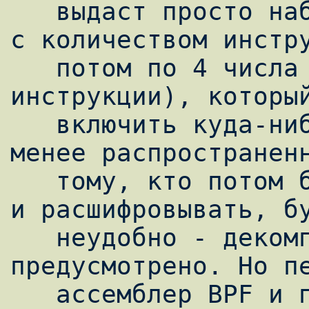
   выдаст просто набор цифр (сначала строку 
с количеством инстру
   потом по 4 числа на строку для каждой 
инструкции), который
   включить куда-нибудь еще, во что-нибудь 
менее распространенн
   тому, кто потом будет эти циферки читать 
и расшифровывать, бу
   неудобно - декомпилятора-то не 
предусмотрено. Но пе
   ассемблер BPF и понять, что здесь, всё-