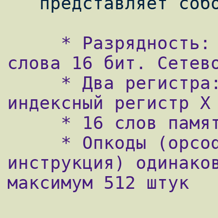
     * Разрядность: слово 32 бита, половина 
слова 16 бит. Сетево
     * Два регистра: аккумулятор A и 
индексный регистр X

     * 16 слов памяти: массив M[]

     * Опкоды (opcode, код операции, т. е. 
инструкция) одинаков
максимум 512 штук
