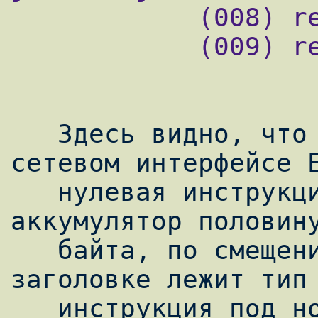
            (008) ret      #123

            (009) ret      #0

   Здесь видно, что запущен он был на 
сетевом интерфейсе E
   нулевая инструкция загружает в 
аккумулятор половину
   байта, по смещению 12 - в Ethernet-
заголовке лежит тип 
   инструкция под номером 1 сравнивает 