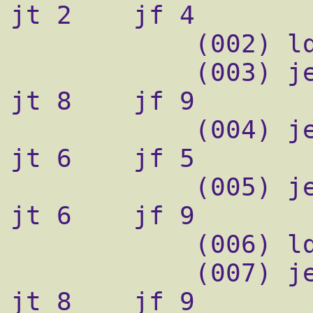
jt 2    jf 4

            (002) ld       [26]

            (003) jeq      #0x1020304       
jt 8    jf 9

            (004) jeq      #0x806           
jt 6    jf 5

            (005) jeq      #0x8035          
jt 6    jf 9

            (006) ld       [28]

            (007) jeq      #0x1020304       
jt 8    jf 9
