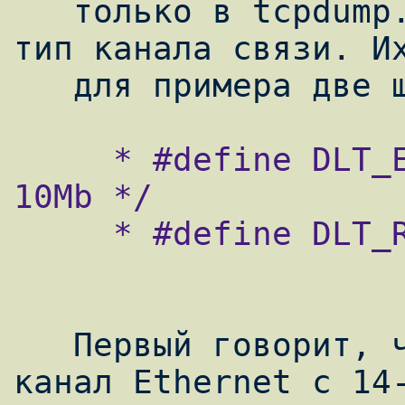
   только в tcpdump. Это Data Link Type, 
тип канала связи. Их
     * #define DLT_EN10MB 1 /* Ethernet 
10Mb */

     * #define DLT_RAW 12 /* raw IP */

   Первый говорит, что перед нами обычный 
канал Ethernet с 14-