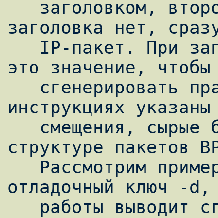
   заголовком, второй - что никакого L2-
заголовка нет, сразу
   IP-пакет. При запуске tcpdump смотрит на 
это значение, чтобы

   сгенерировать правильную программу - в 
инструкциях указаны 
   смещения, сырые байты, ничего о 
структуре пакетов BP
   Рассмотрим пример - у tcpdump есть 
отладочный ключ -d, 
   работы выводит сгенерированную им 