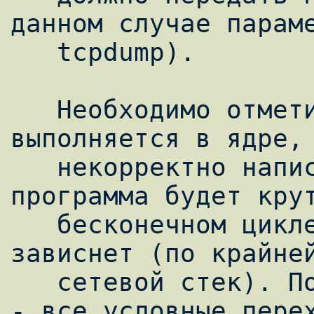
данном случае параме
   tcpdump).

   Необходимо отметить, что код BPF 
выполняется в ядре, 
   некорректно написан, например, если 
программа будет крут
   бесконечном цикле, то компьютер по сути 
зависнет (по крайней
   сетевой стек). Поэтому циклов в BPF нет 
- все условные перех