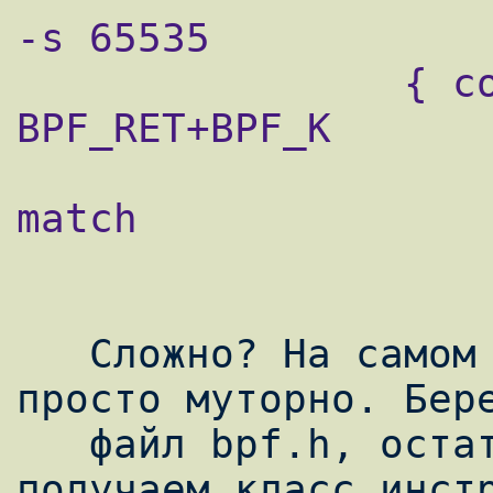
-s 65535

                { code=6 jt=0 jf=0 k=0 } ]         
BPF_RET+BPF_K       
                    ; выход с 0 байт - non
match

   Сложно? На самом деле ничего сложного, 
просто муторно. Бере
   файл bpf.h, остаток от деления его на 8, 
получаем класс инстр