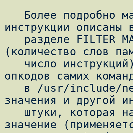
   Более подробно машина и имеющиеся 
инструкции описаны 
   разделе FILTER MACHINE. Лимиты 
(количество слов пам
   число инструкций), вместе со значениями 
опкодов самих команд
   в /usr/include/net/bpf.h. Там же заданы 
значения и другой ин
   штуки, которая называется DLT и имеет 
значение (применяетс