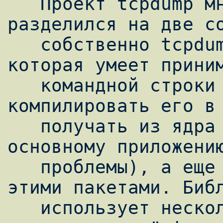
   Проект tcpdump много лет назад 
разделился на две со
   собственно tcpdump и библиотеку libpcap, 
которая умеет приним
   командной строки выражение, 
компилировать его в 
   получать из ядра пакеты, и отдавать их 
основному приложению
   проблемы), а еще читать-писать файлы с 
этими пакетами. Библ
   использует несколько десятков различных 