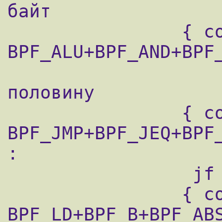
байт

                { code=84 jt=0 jf=0 k=240 }        
BPF_ALU+BPF_AND+BPF_
                    ; получить его старшую
половину

                { code=21 jt=0 jf=8 k=64 }         
BPF_JMP+BPF_JEQ+BPF_
:

                 jf ; это 0x40, т.е. IPv4 ?

                { code=48 jt=0 jf=0 k=9 }          
BPF_LD+BPF_B+BPF_ABS