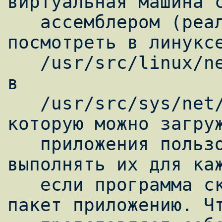
виртуальная машина с
   ассемблером (реализацию машины можно 
посмотреть в линуксе
   /usr/src/linux/net/core/filter.c, в BSD 
в

   /usr/src/sys/net/bpf_filter.c), в 
которую можно загруж
   приложения пользователя. Ядро будет 
выполнять их для каж
   если программа сказала, что да - отдаст 
пакет приложению. Чт