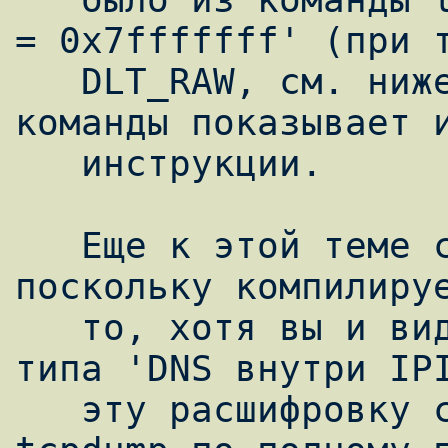
= 0x7fffffff' (при т
   DLT_RAW, см. ниже) - выполнение этой 
команды показывает и
   инструкции.

   Еще к этой теме следует заметить, что, 
поскольку компилируе
   то, хотя вы и видите в дампе что-нибудь 
типа 'DNS внутри IPI
   эту расшифровку содержимого делает уже 