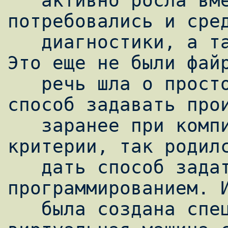
   активно росла вместе с самим Интернетом, 
потребовались и сред
   диагностики, а также фильтрации пакетов. 
Это еще не были файр
   речь шла о просто отборе. Нужен был 
способ задавать прои
   заранее при компиляции неизвестные 
критерии, так родилс
   дать способ задать что угодно? Только 
программированием. И
   была создана специальная своего рода 