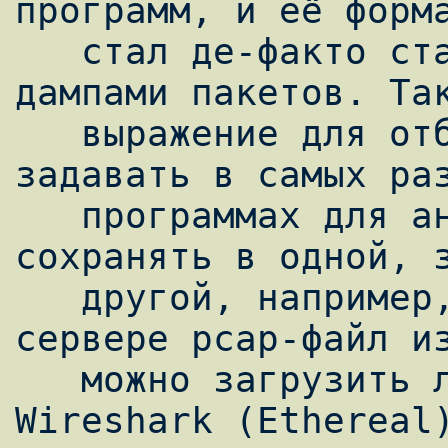
программ, и её форма
   стал де-факто стандартом для обмена 
дампами пакетов. Так
   выражение для отбора пакетов вы можете 
задавать в самых раз
   программах для анализа трафика, и 
сохранять в одной, з
   другой, например, сохраненный на далеком 
сервере pcap-файл из
   можно загрузить локально в графическом 
Wireshark (Ethereal)