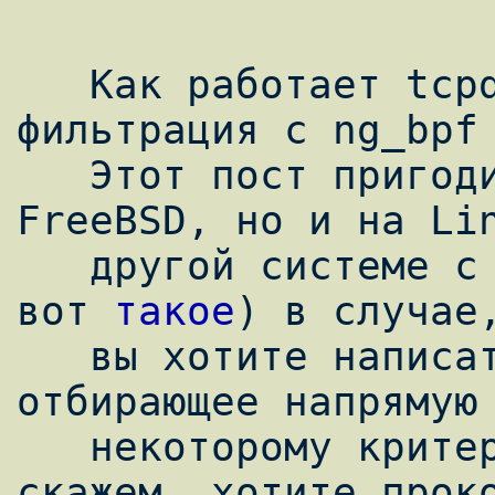
   Как работает tcpdump: ассемблер BPF; 
фильтрация с ng_bpf 
   Этот пост пригодится вам не только на 
FreeBSD, но и на Lin
   другой системе с BPF (для Windows есть 
вот 
такое
) в случае,
   вы хотите написать приложение, 
отбирающее напрямую 
   некоторому критерию, как tcpdump (ну 
скажем, хотите проко