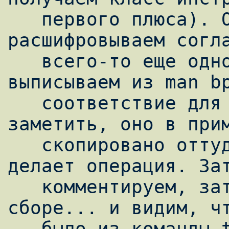
   первого плюса). Оставшуюся часть 
расшифровываем согла
   всего-то еще одно или два числа. Потом 
выписываем из man bp
   соответствие для суммы, как можно 
заметить, оно в прим
   скопировано оттуда, расшифровка, что 
делает операция. Зат
   комментируем, затем смотрим на всё в 
сборе... и видим, чт
   было из команды tcpdump -ddd 'udp[20:4] 