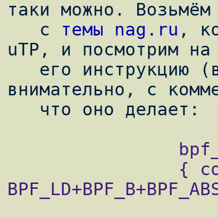
таки можно. Возьмём 
   с 
темы nag.ru
, к
uTP, и посмотрим на 
   его инструкцию (в формате ng_bpf) более 
внимательно, с комме
                bpf_prog_len=12 bpf_prog=[

                { code=48 jt=0 jf=0 k=0 }          
BPF_LD+BPF_B+BPF_ABS
                    ; загрузить в A нулевой