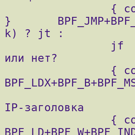
                { code=69 jt=4 jf=0 k=8191 
}       BPF_JMP+BPF_
k) ? jt :

                jf  ; это первый фрагмент 
или нет?

                { code=177 jt=0 jf=0 k=0 }         
BPF_LDX+BPF_B+BPF_MS
                    ; получить в X длину
IP-заголовка

                { code=64 jt=0 jf=0 k=20 }         
BPF_LD+BPF_W+BPF_IND