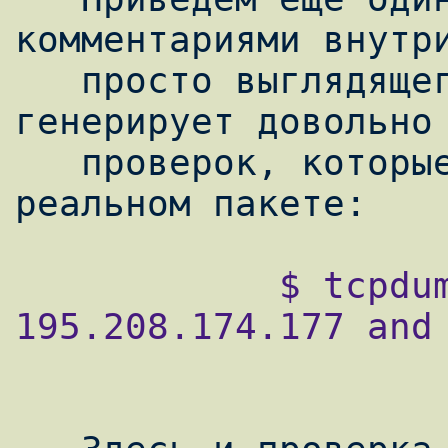
комментариями внутри
   просто выглядящего выражения tcpdump 
генерирует довольно 
   проверок, которые должны быть учтены в 
            $ tcpdump -d host 
195.208.174.177 and 