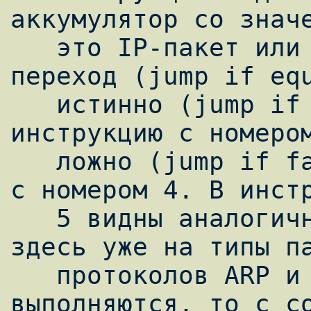
аккумулятор со значе
   это IP-пакет или нет. И делает условный 
переход (jump if equ
   истинно (jump if true), то переход на 
инструкцию с номером
   ложно (jump if false) - то на инструкцию 
с номером 4. В инстр
   5 видны аналогичные проверки, только 
здесь уже на типы па
   протоколов ARP и RARP. Если они 
выполняются, то с со