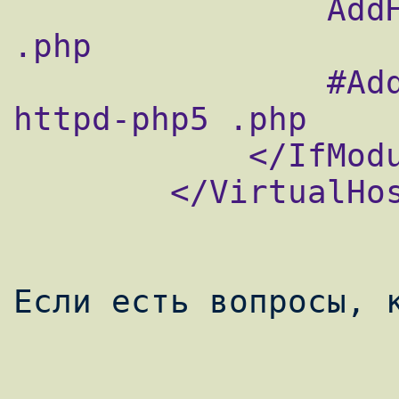
                AddHandler x-httpd-php5 
.php

                #AddType application/x-
httpd-php5 .php

            </IfModule>

        </VirtualHost>

Если есть вопросы, к