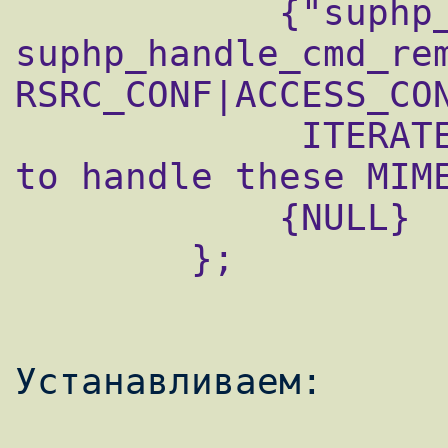
            {"suphp_RemoveHandler", 
suphp_handle_cmd_rem
RSRC_CONF|ACCESS_CON
             ITERATE, "Tells mod_suphp not 
to handle these MIME
            {NULL}

        };
