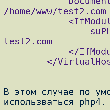
            DocumentRoot 
/home/www/test2.com

            <IfModule mod_suphp.c>

                suPHP_UserGroup test2.com 
test2.com

            </IfModule>

        </VirtualHost>

В этом случае по умо
использваться php4.
