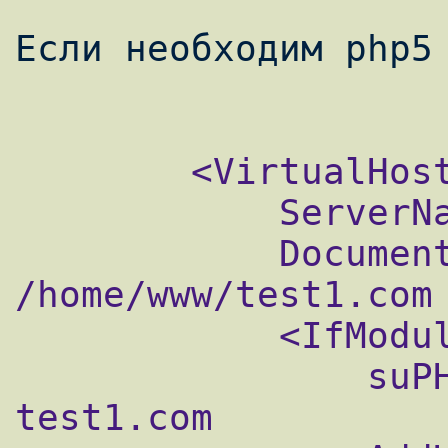
Если необходим php5 
        <VirtualHost 10.10.10.114>

            ServerName test1.com

            DocumentRoot 
/home/www/test1.com

            <IfModule mod_suphp.c>

                suPHP_UserGroup test1.com 
test1.com
