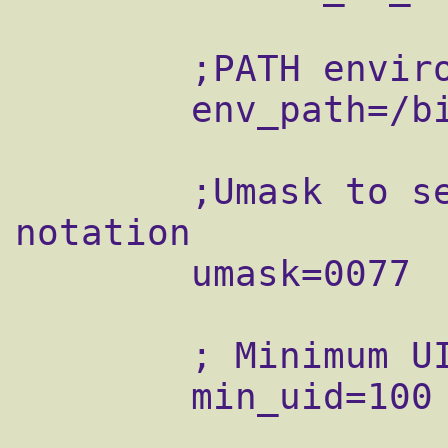
        ;PATH environment variable

        env_path=/bin:/usr/bin

        ;Umask to set, specify in octal 
notation

        umask=0077

        ; Minimum UID

        min_uid=100
