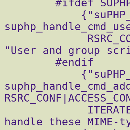
        #ifdef SUPHP_USE_USERGROUP

            {"suPHP_UserGroup", 
suphp_handle_cmd_use
             RSRC_CONF|ACCESS_CONF, TAKE2, 
"User and group scri
        #endif

            {"suPHP_AddHandler", 
suphp_handle_cmd_add
RSRC_CONF|ACCESS_CON
             ITERATE, "Tells mod_suphp to 
handle these MIME-ty