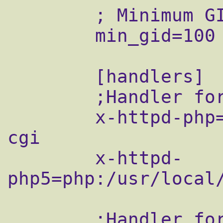
        ; Minimum GID

        min_gid=100

        [handlers]

        ;Handler for php-scripts

        x-httpd-php=php:/usr/local/bin/php-
cgi

        x-httpd-
php5=php:/usr/local/
        ;Handler for CGI-scripts
