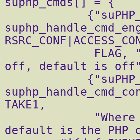
suphp_cmds[] = {

            {"suPHP_Engine", 
suphp_handle_cmd_eng
RSRC_CONF|ACCESS_CON
             FLAG, "Whether suPHP is on or 
off, default is off"
            {"suPHP_ConfigPath", 
suphp_handle_cmd_con
TAKE1,

             "Where the php.ini resides, 
default is the PHP d