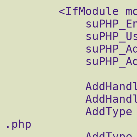
        <IfModule mod_suphp.c>

            suPHP_Engine on

            suPHP_UserGroup www www

            suPHP_AddHandler x-httpd-php

            suPHP_AddHandler x-httpd-php5

            AddHandler x-httpd-php .php

            AddHandler x-httpd-php5 .php5

            AddType application/x-httpd-php 
.php

            AddType application/x-httpd-