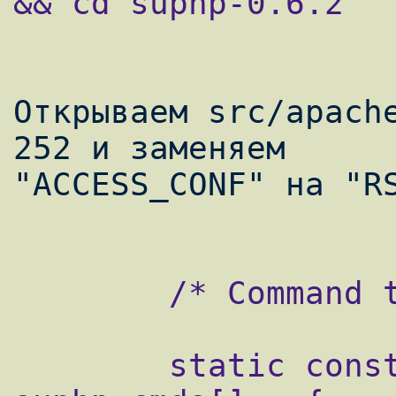
&& cd suphp-0.6.2

Открываем src/apache
252 и заменяем

"ACCESS_CONF" на "RS
        /* Command table */

        static const command_rec 