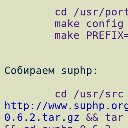
        cd /usr/ports/lang/php5-extensions

        make config

        make PREFIX=/usr/local/php5 install

http://www.suphp.or
0.6.2.tar.gz
 && tar