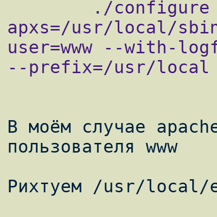
        ./configure --with-
apxs=/usr/local/sbi
user=www --with-logf
--prefix=/usr/local

В моём случае apache
пользователя www

Рихтуем /usr/local/e