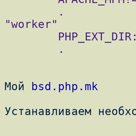
        .               if ${APACHE_MPM} == 
"worker"

        PHP_EXT_DIR:=   ${PHP_EXT_DIR}-zts

        .               endif

Мой 
bsd.php.mk
Устанавливаем необхо