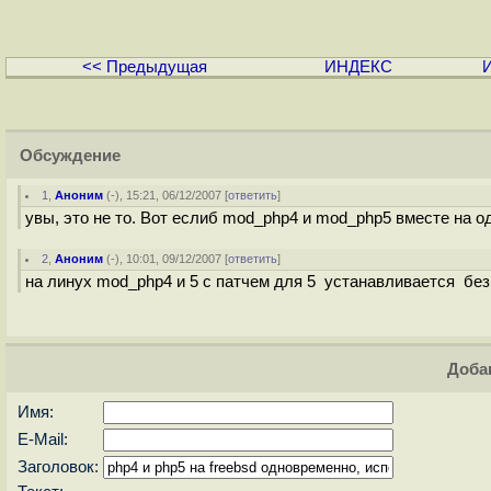
<< Предыдущая
ИНДЕКС
Обсуждение
1
,
Аноним
(
-
), 15:21, 06/12/2007 [
ответить
]
увы, это не то. Вот еслиб mod_php4 и mod_php5 вместе на одн
2
,
Аноним
(
-
), 10:01, 09/12/2007 [
ответить
]
на линух mod_php4 и 5 с патчем для 5 устанавливается бе
Доба
Имя:
E-Mail:
Заголовок: