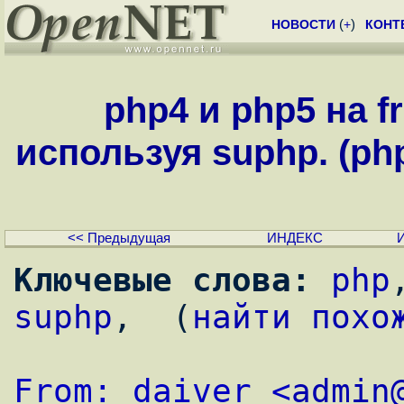
НОВОСТИ
(
+
)
КОНТ
php4 и php5 на 
используя suphp. (php
<< Предыдущая
ИНДЕКС
Ключевые слова:
php
suphp
,  (
найти похо
From: daiver <
admin