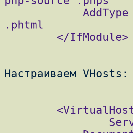
php-source .phps

            AddType application/x-httpd-php 
.phtml

        </IfModule>

Настраиваем VHosts:

        <VirtualHost 10.10.10.114>

                ServerName test2.com
