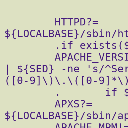
        HTTPD?=         
${LOCALBASE}/sbin/ht
        .if exists(${HTTPD})

        APACHE_VERSION!=        ${HTTPD} -V 
| ${SED} -ne 's/^Se
([0-9]\)\.\([0-9]*\)
        .       if ${APACHE_VERSION} > 13

        APXS?=          
${LOCALBASE}/sbin/ap
        APACHE_MPM!=    ${APXS} -q MPM_NAME
