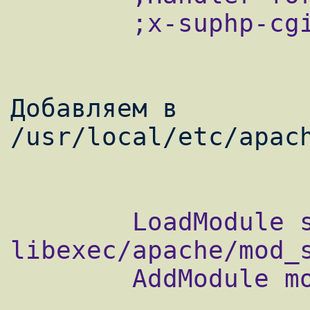
        ;x-suphp-cgi=execute:!self

Добавляем в 
/usr/local/etc/apach
        LoadModule suphp_module 
libexec/apache/mod_s
        AddModule mod_suphp.c
