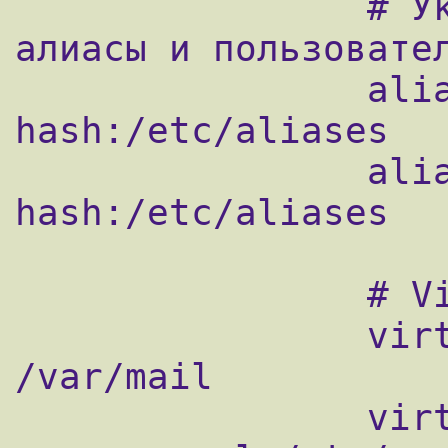
                # Укажем откуда брать 
алиасы и пользовател
                alias_database = 
hash:/etc/aliases

                alias_maps = 
hash:/etc/aliases

                # Virtual mailbox settings

                virtual_mailbox_base = 
/var/mail

                virtual_mailbox_domains = 