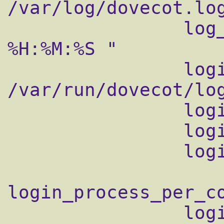
/var/log/dovecot.log
                log_timestamp = "%Y-%m-%d 
%H:%M:%S "

                login_dir = 
/var/run/dovecot/log
                login_chroot = yes

                login_user = dovecot

                login_process_size = 64

login_process_per_co
                login_processes_count = 3
