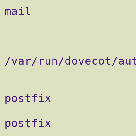
mail

                     
                        cli
                       
/var/run/dovecot/aut
                           
                       
postfix

                        
postfix

                     