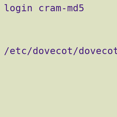
login cram-md5

                    passdb sql {
                        a
/etc/dovecot/dovecot
                    }
                    userdb passwd {
                    }
                    userdb sql {
                        a