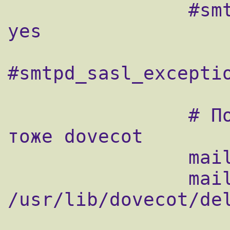
                #smtpd_sasl_auth_enable = 
yes

#smtpd_sasl_exceptio
                # Почту будет раскладывать 
тоже dovecot

                mailbox_transport = dovecot

                mailbox_command = 
/usr/lib/dovecot/del