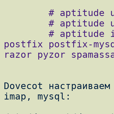
        # aptitude update

        # aptitude upgrade

        # aptitude install mc htop dovecot-
postfix postfix-mysq
razor pyzor spamassa
Dovecot настраиваем 
imap, mysql:
