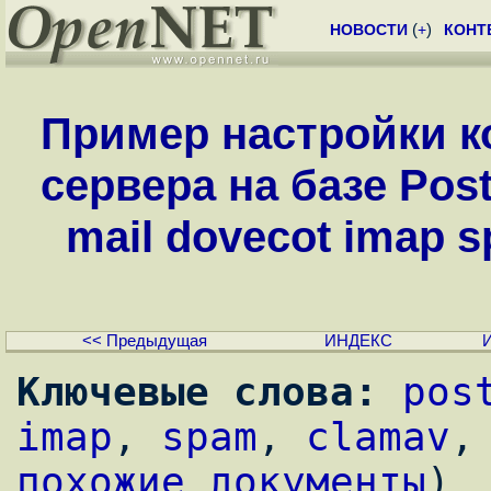
НОВОСТИ
(
+
)
КОНТ
Пример настройки к
сервера на базе Postf
mail dovecot imap s
<< Предыдущая
ИНДЕКС
Ключевые слова:
pos
imap
, 
spam
, 
clamav
,
похожие документы
)