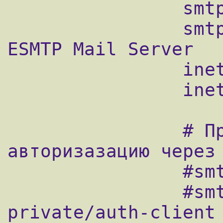
                smtp_helo_name=$myhostname

                smtpd_banner = $myhostname 
ESMTP Mail Server

                inet_protocols = ipv4

                inet_interfaces = all

                # Прикручиваем SASL 
авторизазацию через 
                #smtpd_sasl_type = dovecot

                #smtpd_sasl_path = 
private/auth-client
