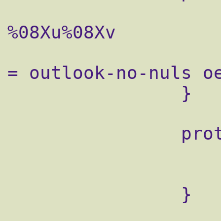
                    pop3_uidl_format =
%08Xu%08Xv

                    pop3_client_workarounds
= outlook-no-nuls oe
                }

                protocol managesieve {

                    sieve=~/.dovecot.sieve
                    sieve_storage=~/sieve
                }
