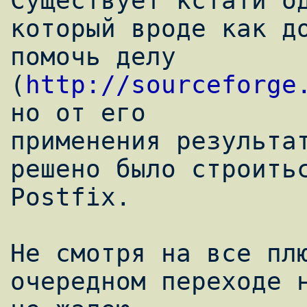
Существует кстати од
который вроде как до
помочь делу 
(
http://sourceforge
но от его

применения результат
решено было строитьс
Postfix. 

Не смотря на все плю
очередном переходе н