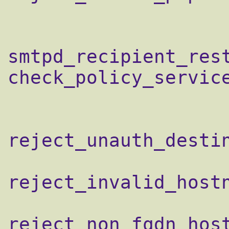
smtpd_recipient_rest
check_policy_service
                    permit_mynetworks,
reject_unauth_destin
reject_invalid_hostn
reject_non_fqdn_host