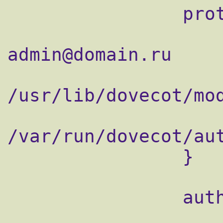
                protocol lda {

                    postmaster_address =
admin@domain.ru

                    mail_plugin_dir =
/usr/lib/dovecot/mod
                    auth_socket_path =
/var/run/dovecot/aut
                }

                auth default {

                    mechanisms = plain