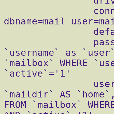
                driver = mysql

                connect = host=localhost 
dbname=mail user=mai
                default_pass_scheme = MD5

                password_query = SELECT 
`username` as `user`
`mailbox` WHERE `use
`active`='1'

                user_query = SELECT 
`maildir` AS `home`,
FROM `mailbox` WHERE