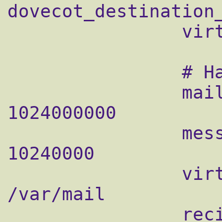
dovecot_destination_
                virtual_transport = dovecot

                # Настройки ящиков

                mailbox_size_limit = 
1024000000

                message_size_limit = 
10240000

                virtual_mailbox_base = 
/var/mail

                recipient_delimiter = +
