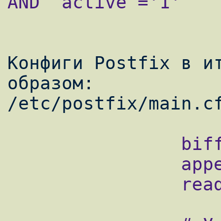
AND `active`='1'

Конфиги Postfix в ит
образом:

                biff = no

                append_dot_mydomain = no

                readme_directory = no
