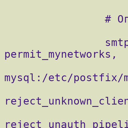
                # Ограничения

                smtpd_client_restrictions = 
permit_mynetworks,

                    check_client_access
mysql:/etc/postfix/m
reject_unknown_clien
reject_unauth_pipeli