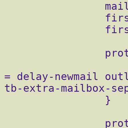
                mail_access_groups = mail

                first_valid_uid = 7

                first_valid_gid = 7

                protocol imap {

                    imap_client_workarounds
= delay-newmail outl
tb-extra-mailbox-sep
                }

                protocol pop3 {
