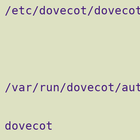
/etc/dovecot/dovecot
                    }
                    socket listen {
                        mas
                       
/var/run/dovecot/aut
                           
                       
dovecot

                        