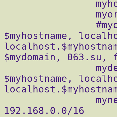
                myhostname = mail.domain.ru

                myorigin = $mydomain

                #mydestination = 
$myhostname, localho
localhost.$myhostnam
$mydomain, 063.su, f
                mydestination = 
$myhostname, localho
localhost.$myhostnam
                mynetworks = 127.0.0.0/8, 
192.168.0.0/16
