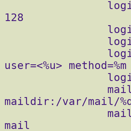
                login_max_processes_count = 
128

                login_max_connections = 256

                login_greeting = Hell-o!.

                login_log_format_elements = 
user=<%u> method=%m 
                login_log_format = %$: %s

                mail_location = 
maildir:/var/mail/%d
                mail_privileged_group = 
mail
