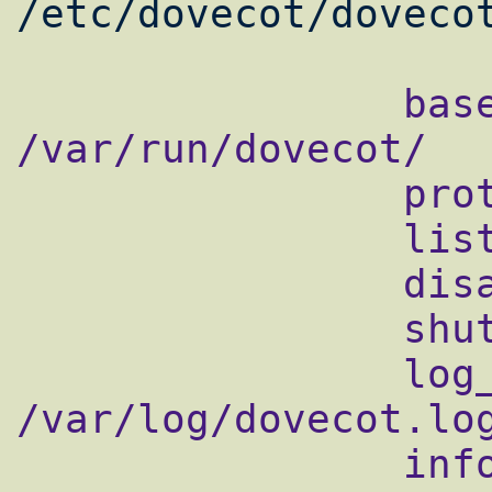
                base_dir = 
/var/run/dovecot/

                protocols = imap pop3

                listen = *

                disable_plaintext_auth = no

                shutdown_clients = yes

                log_path = 
/var/log/dovecot.log
                info_log_path = 