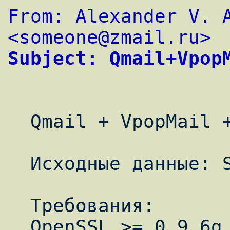
From: Alexander V. A
<
someone@zmail.ru
>
Subject: Qmail+Vpop
  Qmail + VpopMail + DrWeb + SpamAssassin

  Исходные данные: Slackware Linux 8.1

  Требования:

  OpenSSL >= 0.9.6g
