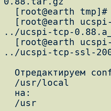
0.88.tar.gz

  [root@earth tmp]# cd ucspi-tcp-0.88

  [root@earth ucspi-tcp-0.88]# patch -p1 < 
../ucspi-tcp-0.88.a_
  [root@earth ucspi-tcp-0.88]# patch -p0 < 
../ucspi-tcp-ssl-200
  Отредактируем conf-home, изменив:

  /usr/local

  на:

  /usr
