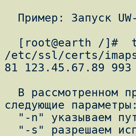
  Пример: Запуск UW-IMAP с SSL.

  [root@earth /]#  tcpserver -n 
/etc/ssl/certs/imaps
81 123.45.67.89 993 
  В рассмотренном примере использовались 
следующие параметры:
  "-n" указываем путь к SSL сертификату.

  "-s" разрешаем использование SSL.
