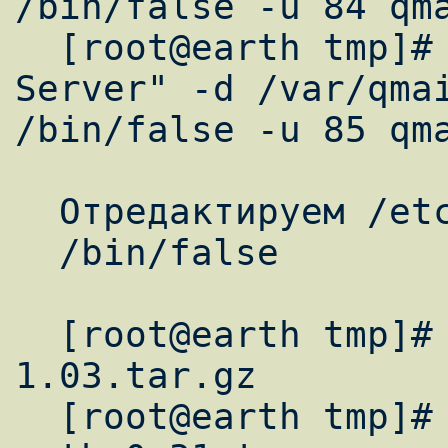
/bin/false -u 84 qma
  [root@earth tmp]# useradd -c "Mail 
Server" -d /var/qmai
/bin/false -u 85 qma
  Отредактируем /etc/shells добавив строку:

  /bin/false

  [root@earth tmp]# tar xzpf qmail-
1.03.tar.gz

  [root@earth tmp]# tar xzpf qmail-smtpd-