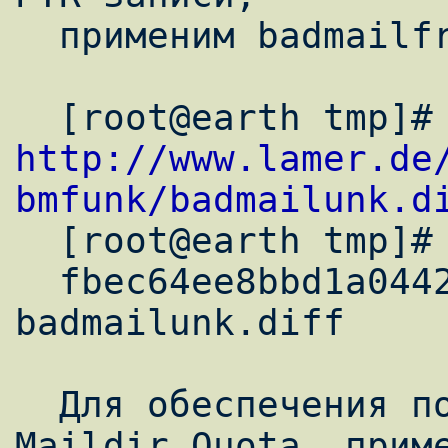
  применим badmailfrom-unknown патч.

http://www.lamer.de
bmfunk/badmailunk.d

  [root@earth tmp]# md5sum badmailunk.diff

  fbec64ee8bbd1a0442666ae6dea5bdbb  
badmailunk.diff

  Для обеспечения поддержки VpopMail 
Maildir Quota, приме