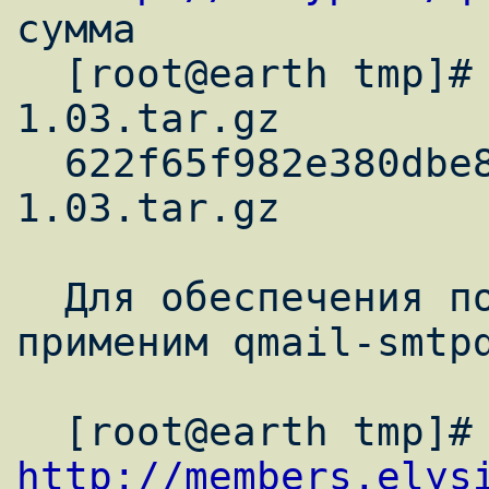
сумма

  [root@earth tmp]# md5sum qmail-
1.03.tar.gz

  622f65f982e380dbe86e6574f3abcb7c  qmail-
1.03.tar.gz

  Для обеспечения поддержки SMTP-AUTH, 
применим qmail-smtpd
http://members.elys