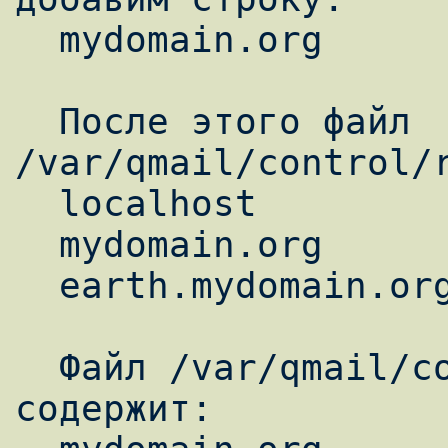
  mydomain.org

  После этого файл 
/var/qmail/control/r
  localhost

  mydomain.org

  earth.mydomain.org

  Файл /var/qmail/control/defaultdomain 
содержит:
