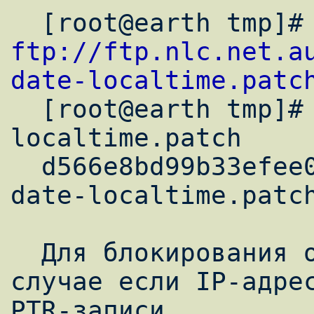
ftp://ftp.nlc.net.a
date-localtime.patc

  [root@earth tmp]# md5sum qmail-date-
localtime.patch

  d566e8bd99b33efee0194e855b8d6995  qmail-
date-localtime.patch
  Для блокирования отправки письма, в 
случае если IP-адрес
PTR-записи, 
