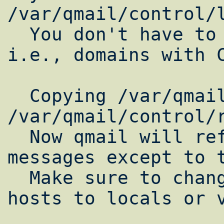
/var/qmail/control/l
  You don't have to worry about aliases, 
i.e., domains with C
  Copying /var/qmail/control/locals to 
/var/qmail/control/r
  Now qmail will refuse to accept SMTP 
messages except to t
  Make sure to change rcpthosts if you add 
hosts to locals or v