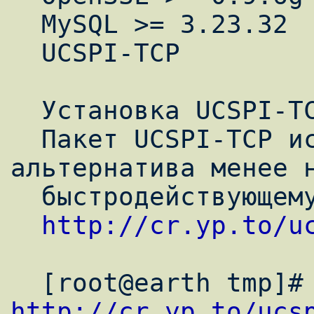
  MySQL >= 3.23.32

  UCSPI-TCP

  Установка UCSPI-TCP сервера.

  Пакет UCSPI-TCP используется как 
альтернатива менее н
  быстродействующему INETD.

http://cr.yp.to/u
http://cr.yp.to/ucs