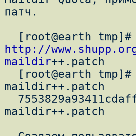
патч.

http://www.shupp.or
maildir
++.patch

  [root@earth tmp]# md5sum qmail-
maildir++.patch

  7553829a93411cdaffce31a29323697f  qmail-
maildir++.patch
