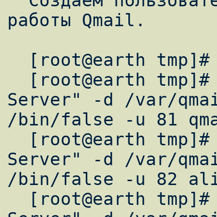
  Создаем пользователей необходимых для 
работы Qmail.

  [root@earth tmp]# groupadd -g 81 nofiles

  [root@earth tmp]# useradd -c "Mail 
Server" -d /var/qmai
/bin/false -u 81 qma
  [root@earth tmp]# useradd -c "Mail 
Server" -d /var/qmai
/bin/false -u 82 ali
  [root@earth tmp]# useradd -c "Mail 