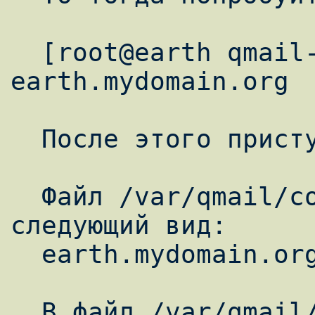
  [root@earth qmail-1.03]# ./config-fast 
earth.mydomain.org

  После этого приступим к настройке Qmail.

  Файл /var/qmail/control/me имеет 
следующий вид:

  earth.mydomain.org

  В файл /var/qmail/control/locals добавим 