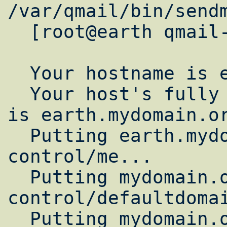
/var/qmail/bin/sendm
  [root@earth qmail-1.03]# ./config

  Your hostname is earth

  Your host's fully qualified name in DNS 
is earth.mydomain.or
  Putting earth.mydomain.org into 
control/me...

  Putting mydomain.org into 
control/defaultdomai
  Putting mydomain.org into 