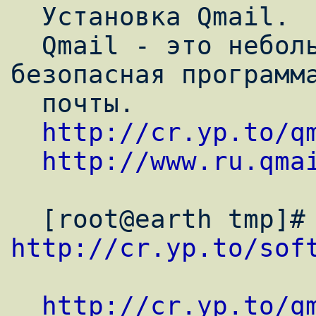
  Установка Qmail.

  Qmail - это небольшая, быстрая и 
безопасная программа
  почты.

http://cr.yp.to/q
http://www.ru.qma
http://cr.yp.to/sof
http://cr.yp.to/q