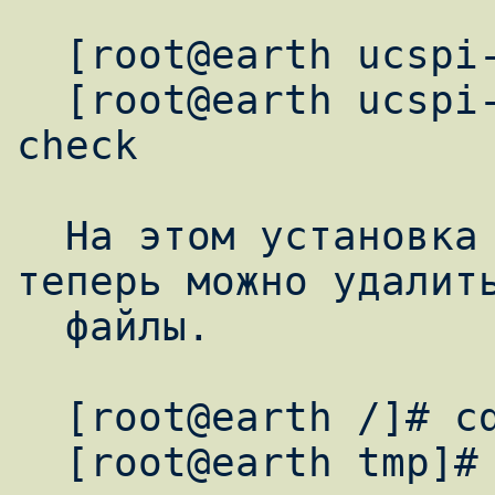
  [root@earth ucspi-tcp-0.88]# make

  [root@earth ucspi-tcp-0.88]# make setup 
check

  На этом установка ucspi-tcp завершена, 
теперь можно удалить
  файлы.

  [root@earth /]# cd /tmp

  [root@earth tmp]# tm -tf *
