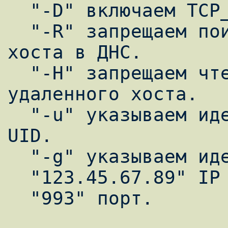
  "-D" включаем TCP_NODELAY.

  "-R" запрещаем поиск имени удаленного 
хоста в ДНС.

  "-H" запрещаем чтение TCPREMOTEINFO 
удаленного хоста.

  "-u" указываем идентификатор пользователя 
UID.

  "-g" указываем идентификатор группы GID.

  "123.45.67.89" IP адрес.

  "993" порт.
