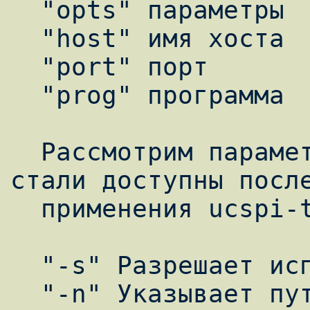
  "opts" параметры

  "host" имя хоста

  "port" порт

  "prog" программа

  Рассмотрим параметры tcpserver, которые 
стали доступны после
  применения ucspi-tcp-ssl патча.

  "-s" Разрешает использование SSL.

  "-n" Указывает путь к SSL сертификату.
