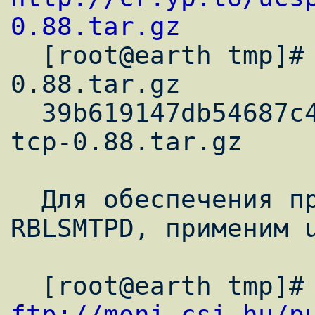
0.88.tar.gz

  [root@earth tmp]# md5sum ucspi-tcp-
0.88.tar.gz

  39b619147db54687c4a583a7a94c9163  ucspi-
tcp-0.88.tar.gz

  Для обеспечения правильной работы 
RBLSMTPD, применим u
ftp://moni.csi.hu/p