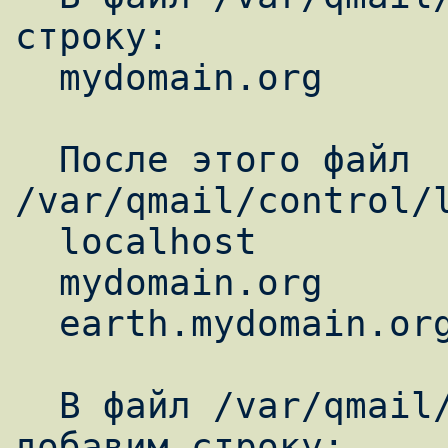
строку:

  mydomain.org

  После этого файл 
/var/qmail/control/l
  localhost

  mydomain.org

  earth.mydomain.org

  В файл /var/qmail/control/rcpthosts 
добавим строку:
