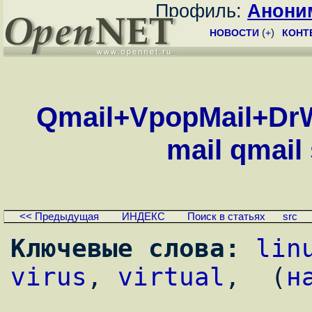
Профиль:
Анони
НОВОСТИ
(
+
)
КОНТ
Qmail+VpopMail+Dr
mail qmail 
<< Предыдущая
ИНДЕКС
Поиск в статьях
src
Ключевые слова:
lin
virus
, 
virtual
,  (
н