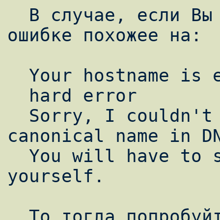
  В случае, если Вы получили сообщение об 
ошибке похожее на:

  Your hostname is earth.

  hard error

  Sorry, I couldn't find your host's 
canonical name in DN
  You will have to set up control/me 
yourself.

  То тогда попробуйте выполнить следующее:
