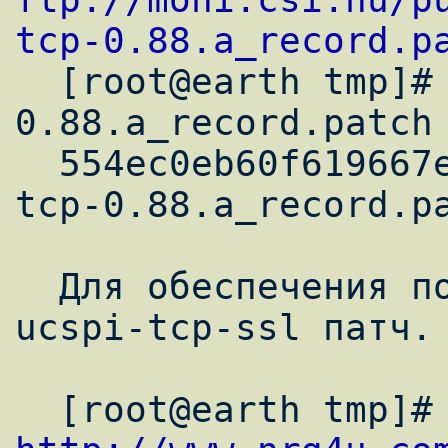
tcp-0.88.a_record.p

  [root@earth tmp]# md5sum ucspi-tcp-
0.88.a_record.patch

  554ec0eb60f619667efde3fb5325310d  ucspi-
tcp-0.88.a_record.pa
  Для обеспечения поддержки SSL, применим 
ucspi-tcp-ssl патч.
