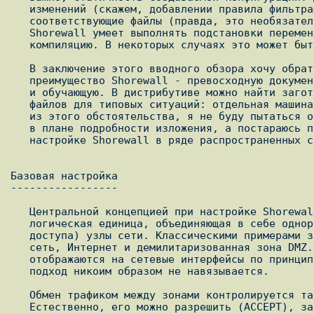
   изменений (скажем, добавлении правила фильтрации) нужно отредактировать

   соответствующие файлы (правда, это необязательно делать напрямую -

   Shorewall умеет выполнять подстановки переменных) и выполнить повторную

   компиляцию. В некоторых случаях это может быть неприемлемо.

   В заключение этого вводного обзора хочу обратить внимание на еще одно

   преимущество Shorewall - превосходную документацию, как справочную, так

   и обучающую. В дистрибутиве можно найти заготовки конфигурационных

   файлов для типовых ситуаций: отдельная машина, шлюз, шлюз с DMZ. Исходя

   из этого обстоятельства, я не буду пытаться обогнать указанные ресурсы

   в плане подробности изложения, а постараюсь проиллюстрировать подходы к

   настройке Shorewall в ряде распространенных ситуаций.

Базовая настройка

-----------------   

   Центральной концепцией при настройке Shorewall является зона -

   логическая единица, объединяющая в себе однородные (с точки зрения

   доступа) узлы сети. Классическими примерами зон являются локальная

   сеть, Интернет и демилитаризованная зона DMZ. Как правило, зоны

   отображаются на сетевые интерфейсы по принципу 1:1, хотя подобный

   подход никоим образом не навязывается.

   Обмен трафиком между зонами контролируется так называемыми политиками.

   Естественно, его можно разрешить (ACCEPT), запретить (DROP) или
