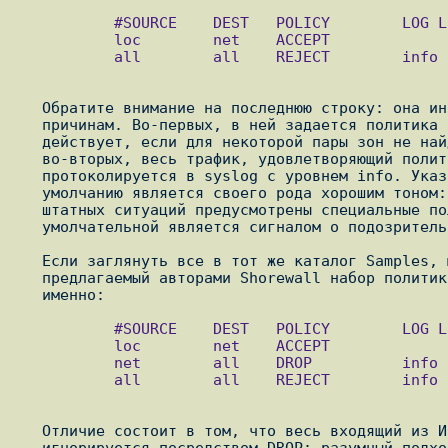
           #SOURCE    DEST   POLICY        LOG LEVEL    LIMIT:BURST

           loc        net    ACCEPT

           all        all    REJECT        info

   Обратите внимание на последнюю строку: она интересна нам по двум

   причинам. Во-первых, в ней задается политика по умолчанию, которая

   действует, если для некоторой пары зон не найдена никакая другая,

   во-вторых, весь трафик, удовлетворяющий политике по умолчанию,

   протоколируется в syslog с уровнем info. Указанный вид политики по

   умолчанию является своего рода хорошим тоном: считается, что для всех

   штатных ситуаций предусмотрены специальные политики и срабатывание

   умолчательной является сигналом о подозрительной активности.

   Если заглянуть все в тот же каталог Samples, можно заметить, что

   предлагаемый авторами Shorewall набор политик выглядит чуть сложнее, а

           #SOURCE    DEST   POLICY        LOG LEVEL    LIMIT:BURST

           loc        net    ACCEPT

           net        all    DROP          info

           all        all    REJECT        info

   Отличие состоит в том, что весь входящий из Интернета трафик

   игнорируется посредством DROP: разумный подход к безопасности
