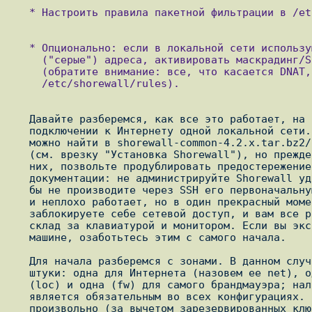
   * Настроить правила пакетной фильтрации в /etc/shorewall/rules.

   * Опционально: если в локальной сети используются немаршрутизируемые

     ("серые") адреса, активировать маскрадинг/SNAT в /etc/shorewall/masq

     (обратите внимание: все, что касается DNAT, содержится не здесь, а в

     /etc/shorewall/rules).

   Давайте разберемся, как все это работает, на простейшем примере:

   подключении к Интернету одной локальной сети. Соответствующие заготовки

   можно найти в shorewall-common-4.2.x.tar.bz2/Samples/two-interfaces

   (см. врезку "Установка Shorewall"), но прежде чем вы возьметесь за

   них, позвольте продублировать предостережение из фирменной

   документации: не администрируйте Shorewall удаленно через SSH (или хотя

   бы не производите через SSH его первоначальную настройку). Это возможно

   и неплохо работает, но в один прекрасный момент вы непременно

   заблокируете себе сетевой доступ, и вам все равно придется идти на

   склад за клавиатурой и монитором. Если вы экспериментируете на реальной

   машине, озаботьтесь этим с самого начала.

   Для начала разберемся с зонами. В данном случае их понадобится три

   штуки: одна для Интернета (назовем ее net), одна для локальной сети

   (loc) и одна (fw) для самого брандмауэра; наличие последней зоны

   является обязательным во всех конфигурациях. Имена зон можно выбирать

   произвольно (за вычетом зарезервированных ключевых слов, вроде all и
