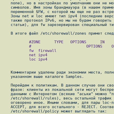
   none), но в настройках по умолчанию они не могут быть длиннее пяти

   символов. Имя зоны брандмауэра (в нашем примере - fw) сохраняется в

   переменной $FW, с которой мы еще не раз встретимся по ходу изложения.

   Зоны net и loc имеют тип ipv4 (последние версии Shorewall поддерживают

   также протокол IPv6, но мы не будем говорить о нем в контексте данной

   статьи), для fw зарезервирован специальный тип - firewall.

           #ZONE      TYPE   OPTIONS      IN     OUT

           #                        OPTIONS    OPTIONS

           fw  firewall

           net ipv4

           loc ipv4

   Комментарии удалены ради экономии места, полный вариант можно найти в

   указанном выше каталоге Samples.

   Перейдем к политикам. В данном случае они сводятся к одной-единственной

   фразе: клиенты из локальной сети могут беспрепятственно обмениваться

   данными с Интернетом (всякие "аськи" можно "прикрыть" потом, в

   /etc/shorewall/rules), весь остальной трафик запрещен, если не

   оговорено иное. Иными словами, для пары loc-net установлена политика

   ACCEPT, для всего остального - REJECT. Соответствующий файл
