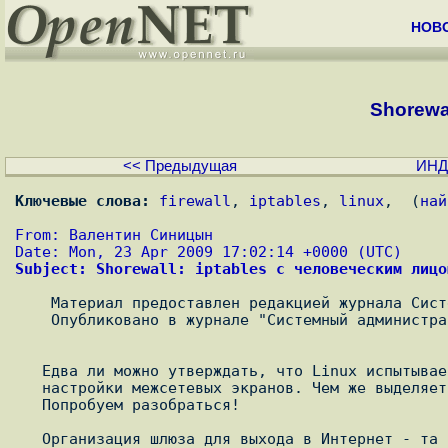
НОВ
Shorewal
<< Предыдущая
ИНД
Ключевые слова:
firewall
, 
iptables
, 
linux
,  (
най
From: Валентин Синицын
Date: Mon, 23 Apr 2009 17:02:14 +0000 (UTC)
Subject: Shorewall: iptables с человеческим лицо
    Материал предоставлен редакцией журнала Системный администратор.

    Опубликовано в журнале "Системный администратор" N 2 2009

   Едва ли можно утверждать, что Linux испытывает недостаток в средствах

   настройки межсетевых экранов. Чем же выделяется из них Shorewall?

   Попробуем разобраться!

   Организация шлюза для выхода в Интернет - та задача, с которой
