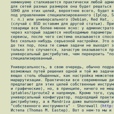
   неминуемо сталкивается практически любой администратор. Естественно,

   для сетей разных размеров она будет решаться по-разному, но в сегменте

   SOHO для этих целей, вероятнее всего, будет выделен обычный компьютер

   под управлением специализированного (IpCop, Smoothwall, ClarkConnect и

   т. п.) или универсального (Debian, Red Hat, ...) дистрибутива Linux

   (случай с BSD оставим для другой статьи). При использовании IpCop со

   товарищи все более-менее ясно: у администратора есть веб-интерфейс,

   через который задаются необходимые параметры и активируются требуемые

   сервисы, после чего система оказывается способной решать типовые задачи

   без сколько-нибудь серьезной настройки. Это очень удобно и эффективно,

   до тех пор, пока те самые задачи не выходят за рамки типовых. Как

   только это случается, зачастую оказывается проще настроить с нуля

   универсальный дистрибутив, чем перекроить "под себя"

   специализированный.

   Универсальность, в свою очередь, обычно подразумевает несколько

   возможных путей решения одной и той же задачи, даже если речь идет о

   вещах столь обыденных, как настройка межсетевого экрана и

   маршрутизации. Практически все современные дистрибутивы Linux

   предлагают для этих целей собственные инструменты (как консольные, так

   и графические), но, в принципе, ничего не мешает использовать

   iptables/iproute2 и напрямую. Кроме того, существует как минимум один

   универсальный конфигуратор, подходящий практически к любому

   дистрибутиву, а в Mandriva даже выполняющий роль того самого

   "собственного инструмента" - Shorewall (
http:
   Истепа (Thomas M. Eastep). Вот о нем-то мы и поговорим подробнее.
