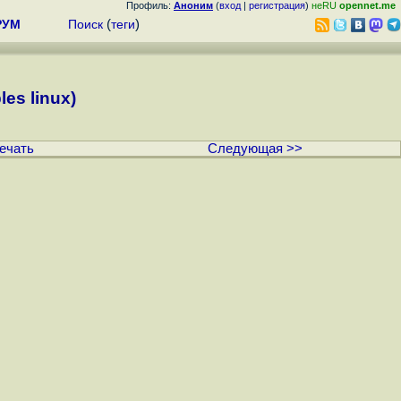
Профиль:
Аноним
(
вход
|
регистрация
)
неRU
opennet.me
РУМ
Поиск
(
теги
)
les linux)
ечать
Следующая >>