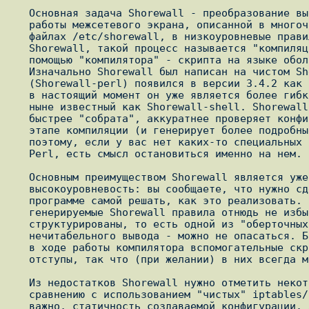
   Основная задача Shorewall - преобразование высокоуровневой логики

   работы межсетевого экрана, описанной в многочисленных конфигурационных

   файлах /etc/shorewall, в низкоуровневые правила iptables. В терминах

   Shorewall, такой процесс называется "компиляцией" и выполняется с

   помощью "компилятора" - скрипта на языке оболочки или на Perl.

   Изначально Shorewall был написан на чистом Shell; Perl-компилятор

   (Shorewall-perl) появился в версии 3.4.2 как сопутствующий продукт, но

   в настоящий момент он уже является более гибким, чем исходный вариант,

   ныне известный как Shorewall-shell. Shorewall-perl работает гораздо

   быстрее "собрата", аккуратнее проверяет конфигурационные файлы на

   этапе компиляции (и генерирует более подробные сообщения об ошибках),

   поэтому, если у вас нет каких-то специальных требований или антипатии к

   Perl, есть смысл остановиться именно на нем.

   Основным преимуществом Shorewall является уже упомянутая выше

   высокоуровневость: вы сообщаете, что нужно сделать, предоставив

   программе самой решать, как это реализовать. Надо отметить, что

   генерируемые Shorewall правила отнюдь не избыточны и грамотно

   структурированы, то есть одной из "оберточных проблем" -

   нечитабельного вывода - можно не опасаться. Более того, все создаваемые

   в ходе работы компилятора вспомогательные скрипты имеют аккуратные

   отступы, так что (при желании) в них всегда можно разобраться.

   Из недостатков Shorewall нужно отметить некоторую потерю гибкости (по

   сравнению с использованием "чистых" iptables/iproute2 ) и, что более

   важно, статичность создаваемой конфигурации. Для внесения каких-либо
