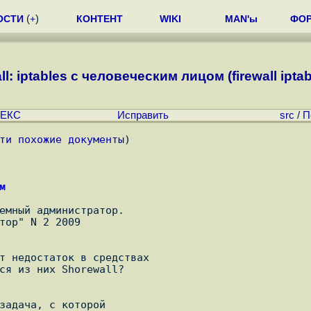
ОСТИ
(
+
)
КОНТЕНТ
WIKI
MAN'ы
ФО
l: iptables с человеческим лицом (firewall iptab
ЕКС
Исправить
src
/
П
ти похожие документы
)
м