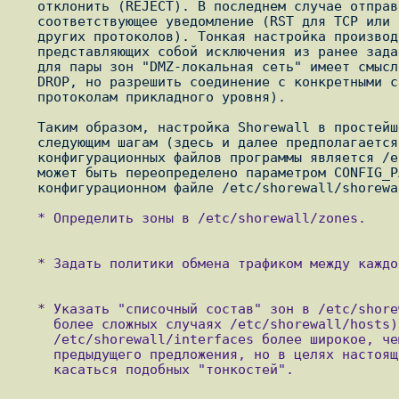
   отклонить (REJECT). В последнем случае отправитель получит

   соответствующее уведомление (RST для TCP или ICMP Unreachable для

   других протоколов). Тонкая настройка производится с помощью правил,

   представляющих собой исключения из ранее заданной политики (например,

   для пары зон "DMZ-локальная сеть" имеет смысл установить политику

   DROP, но разрешить соединение с конкретными системами по определенным

   протоколам прикладного уровня).

   Таким образом, настройка Shorewall в простейшем случае сводится к

   следующим шагам (здесь и далее предполагается, что общим корнем для

   конфигурационных файлов программы является /etc/shorewall; это значение

   может быть переопределено параметром CONFIG_PATH в главном

   * Определить зоны в /etc/shorewall/zones.

   * Задать политики обмена трафиком между каждой парой зон в /etc/shorewall/policy.

   * Указать "списочный состав" зон в /etc/shorewall/interfaces и (в

     более сложных случаях /etc/shorewall/hosts). В принципе, предназначение

     /etc/shorewall/interfaces более широкое, чем может показаться из

     предыдущего предложения, но в целях настоящей статьи мы не будем

     касаться подобных "тонкостей".
