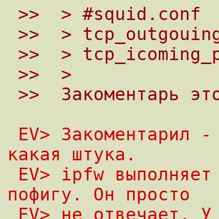
 >>  > #squid.conf
 >>  > tcp_outgouin
 >>  > tcp_icoming_
 >>  >
 >>  Закоментарь эт
 EV> Закоментарил - не работает. Вот ведь 
какая штука.
 EV> ipfw выполняет форвард а сквиду 
пофигу. Он просто
 EV> не отвечает. У меня сквид и ipfw на 