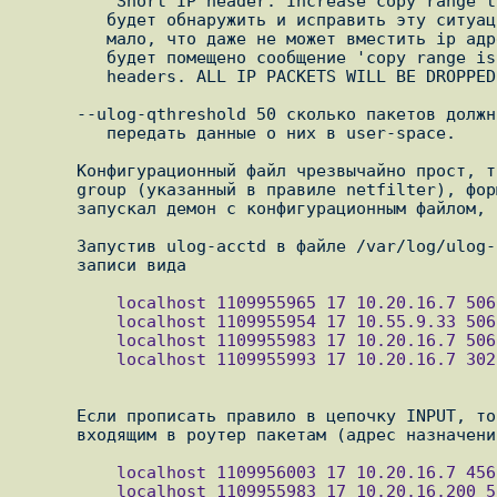
         "Short IP header. Increase copy range to RANGE" по которому можно

         будет обнаружить и исправить эту ситуацию. Если же cprange настолько

         мало, что даже не может вместить ip адрес, то в лог дополнительно

         будет помещено сообщение 'copy range is too short to even capture IP

         headers. ALL IP PACKETS WILL BE DROPPED!'

      --ulog-qthreshold 50 сколько пакетов должно собрать ядро прежде чем

         передать данные о них в user-space.

      Конфигурационный файл чрезвычайно прост, там нужно указать multicast

      group (указанный в правиле netfilter), формат лога, файл лога и т.д. Я

      запускал демон с конфигурационным файлом, идущим в архиве.

      Запустив ulog-acctd в файле /var/log/ulog-acctd/account.log мы получим

          localhost 1109955965 17 10.20.16.7 5060 10.59.3.33 5061 1 435 "eth0" "eth1" "FORWARD"

          localhost 1109955954 17 10.55.9.33 5061 10.20.16.7 4569 5 317 "eth1" "eth0" "FORWARD"

          localhost 1109955983 17 10.20.16.7 5060 10.59.3.37 5061 1 435 "eth0" "eth1" "FORWARD"

          localhost 1109955993 17 10.20.16.7 3021 10.59.3.33 5061 1 434 "eth0" "eth1" "FORWARD"

      Если прописать правило в цепочку INPUT, то мы получим статистику по

          localhost 1109956003 17 10.20.16.7 4569 10.20.16.1 4569 2 139 "eth0" "-" "INPUT"

          localhost 1109955983 17 10.20.16.200 5060 10.20.16.1 5060 1 434 "eth0" "-" "INPUT"
