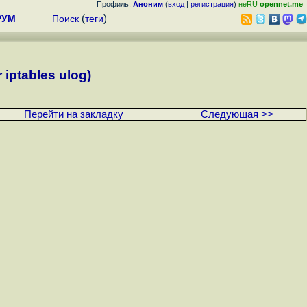
Профиль:
Аноним
(
вход
|
регистрация
)
неRU
opennet.me
РУМ
Поиск
(
теги
)
 iptables ulog)
Перейти на закладку
Следующая >>