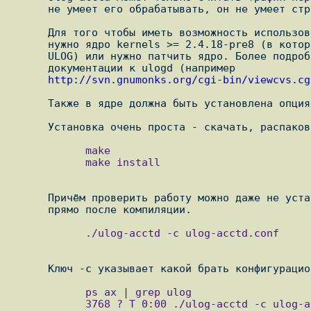
      не умеет его обрабатывать, он не умеет строить графики.

      Для того чтобы иметь возможность использовать такой подсчёт трафика

      нужно ядро kernels >= 2.4.18-pre8 (в котором уже включена поддержка

      ULOG) или нужно патчить ядро. Более подробно можно прочитать в

      документации к ulogd (например

http://svn.gnumonks.org/cgi-bin/viewcvs.cg
      Также в ядре должна быть установлена опция CONFIG_IP_NF_TARGET_ULOG

            make

            make install

      Причём проверить работу можно даже не устанавливая его, а запустив

            ./ulog-acctd -c ulog-acctd.conf

            ps ax | grep ulog

            3768 ? T 0:00 ./ulog-acctd -c ulog-acctd.conf
