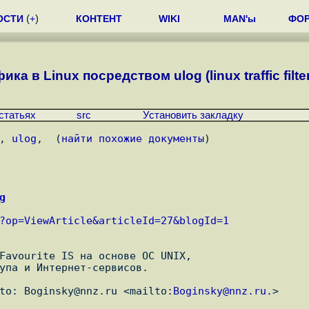
ОСТИ
(
+
)
КОНТЕНТ
WIKI
MAN'ы
ФО
ка в Linux посредством ulog (linux traffic filter
статьях
src
Установить закладку
, 
ulog
,  (
найти похожие документы
)
g
?op=ViewArticle&articleId=27&blogId=1
Favourite IS на основе ОС UNIX,

упа и Интернет-сервисов. 

to: Boginsky@nnz.ru <mailto:
Boginsky@nnz.ru.
>
