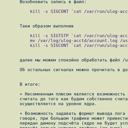
          kill -s SIGCONT `cat /var/run/ulog-acctd.pid`

          kill -s SIGTSTP `cat /var/run/ulog-acctd.pid`

          mv /var/log/ulog-acctd/account.log /usr/local/traffic/data/

          kill -s SIGCONT `cat /var/run/ulog-acctd.pid`

      далее мы можем спокойно обработать файл /usr/local/traffic/data/account.log

      Об остальных сигналах можно прочитать в документации.

      В итоге:

      + Несомненным плюсом является возможность фильтрации того, что нужно

      считать до того как будем собственно считать и то, что эта фильтрация

      осуществляется на уровне ядра.

      + Возможность задавать формат вывода лога ~ User Space, что, вообще

      говоря, при большом трафике может привести к тому, что трафик не будет

      передан демону подсчёта (ядро не будет успевать это сделать) хотя

      подсчёт только нужного трафика (см выше), а также возможность
