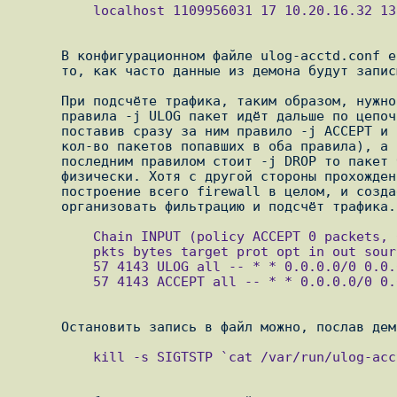
          localhost 1109956031 17 10.20.16.32 138 10.255.255.255 138 1 211 "eth0" "-""INPUT"

      В конфигурационном файле ulog-acctd.conf есть параметр, отвечающий за

      то, как часто данные из демона будут записываться в файл.

      При подсчёте трафика, таким образом, нужно учесть, что после обработки

      правила -j ULOG пакет идёт дальше по цепочке (в этом можно убедиться,

      поставив сразу за ним правило -j ACCEPT и посмотреть на одинаковое

      кол-во пакетов попавших в оба правила), а это значит, что если

      последним правилом стоит -j DROP то пакет будет посчитан но не пройдёт

      физически. Хотя с другой стороны прохождение пакета дальше, упрощает

      построение всего firewall в целом, и создает возможности по-разному

          Chain INPUT (policy ACCEPT 0 packets, 0 bytes)

          pkts bytes target prot opt in out source destination

          57 4143 ULOG all -- * * 0.0.0.0/0 0.0.0.0/0 ULOG copy_range 48 nlgroup 1 prefix `INPUT' queue_threshold 50

          57 4143 ACCEPT all -- * * 0.0.0.0/0 0.0.0.0/0

          kill -s SIGTSTP `cat /var/run/ulog-acctd.pid`
