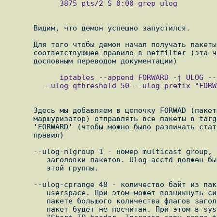
            3875 pts/2 S 0:00 grep ulog

      Видим, что демон успешно запустился.

      Для того чтобы демон начал получать пакеты нужно добавить

      соответствующее правило в netfilter (эта часть является почти

            iptables --append FORWARD -j ULOG --ulog-nlgroup 1 --ulog-cprange 48 \

        --ulog-qthreshold 50 --ulog-prefix "FORWARD"

      Здесь мы добавляем в цепочку FORWAD (пакеты проходящие через

      маршуризатор) отправлять все пакеты в target ULOG, задать им префикс

      'FORWARD' (чтобы можно было различать статистику полученную с разных

      правил)

      --ulog-nlgroup 1 - номер multicast group, в которую будут посылаться

         заголовки пакетов. Ulog-acctd должен быть настроен на прослушивание

         этой группы.

      --ulog-cprange 48 - количество байт из пакета передаваемых в

         userspace. При этом может возникнуть ситуация, когда при наличии в

         пакете большого количества флагов заголовок может 'не влезть', тогда

         пакет будет не посчитан. При этом в syslog будет выдано сообщение
