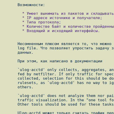
        * Умеет вынимать из пакетов и складывать данные о протоколе;

        * IP адресе источнике и получателе;

        * Типа протокола;

        * Количестве байт и количестве пройденных пакетов по этому сокету;

        * Входящий и исходящий интерфейсы.

      Несомненным плюсом является то, что можно настраивать формат записи в

      log file. Что позволяет упростить задачу занесения трафика в базу

      данных.

      При этом, как написано в документации

      `ulog-acctd' only collects, aggregates, and logs the all data it is

      fed by netfilter. If only traffic for specific networks needs to be

      collected, selection for this should be done in the netfilter

      rulesets, as `ulog-acctd' has no way to ignore some packets and log

      others.

      `ulog-acctd' does not analyze them nor paint pretty pictures for

      traffic visualization. In the "one tool for one job" spirit of UNIX,

      Other tools should be used for these tasks.

      Ulog-acctd может только считать трафик переданный ему из netfilter. Он
