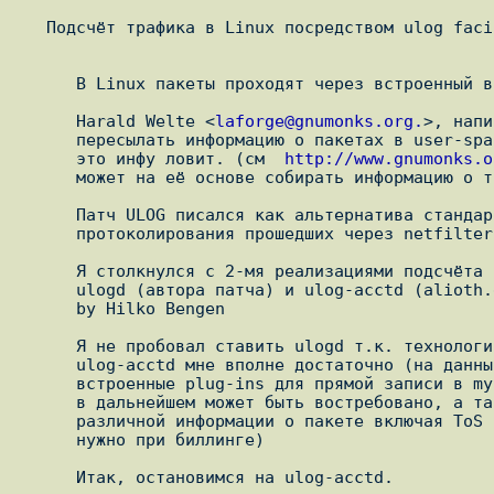
   Подсчёт трафика в Linux посредством ulog faciltynetfilter-а.

      В Linux пакеты проходят через встроенный в ядро netfilter.

      Harald Welte <
laforge@gnumonks.org.
>, напи
      пересылать информацию о пакетах в user-space, и библиотеку, которая

      это инфу ловит. (см  
http://www.gnumonks.o
      может на её основе собирать информацию о трафике.

      Патч ULOG писался как альтернатива стандартному LOG для ведения

      протоколирования прошедших через netfilter пакетов.

      Я столкнулся с 2-мя реализациями подсчёта трафика на этой технологии

      ulogd (автора патча) и ulog-acctd (alioth.debian.org/projects/pkg-ulog-acctd) 

      by Hilko Bengen

      Я не пробовал ставить ulogd т.к. технология одинаковая, а возможностей

      ulog-acctd мне вполне достаточно (на данный момент), хотя ulogd имеет

      встроенные plug-ins для прямой записи в mysql, pgsql, sqlite базы, что

      в дальнейшем может быть востребовано, а также предоставляет много

      различной информации о пакете включая ToS (если это кому-то может быть

      нужно при биллинге)

      Итак, остановимся на ulog-acctd.
