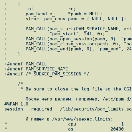
+    {

+	int		rc;

+	pam_handle_t    *pamh = NULL;

+	struct pam_conv pamc = { NULL, NULL };

+

+	PAM_CALL(pam_start(PAM_SERVICE_NAME, actual_uname, &pamc, &pamh),

+		 "pam_start", 241, 0);

+	PAM_CALL(pam_open_session(pamh, 0), "pam_open_session", 242, 1);

+	PAM_CALL(pam_close_session(pamh, 0), "pam_close_session", 243, 1);

+	PAM_CALL(pam_end(pamh, 0), "pam_end", 244, 0);

+    }

+

+#undef PAM_CALL

+#undef PAM_SERVICE_NAME

+#endif /* SUEXEC_PAM_SESSION */

     /*

      * Be sure to close the log file so the CGI can't

	После чего делаем, например, /etc/pam.d/suexec следующего содержания:

#%PAM-1.0

session   required   /lib/security/pam_limits.so
	И пишем в /var/www/suexec.limits:

*               -       cpu                 1

*               -       as              20480
