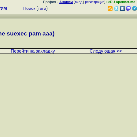
Профиль:
Аноним
(
вход
|
регистрация
)
неRU
opennet.me
РУМ
Поиск
(
теги
)
he suexec pam aaa)
Перейти на закладку
Следующая >>