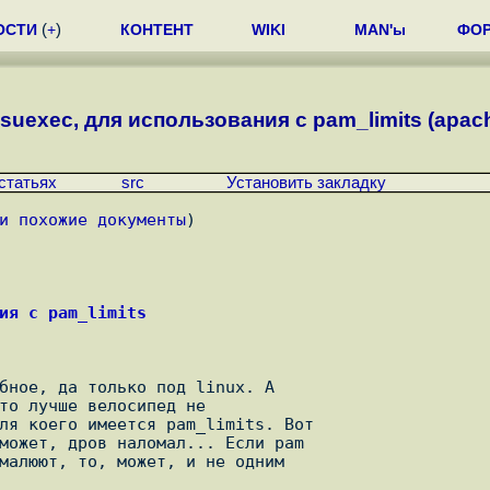
ОСТИ
(
+
)
КОНТЕНТ
WIKI
MAN'ы
ФО
suexec, для использования с pam_limits (apac
статьях
src
Установить закладку
и похожие документы
)
ия с pam_limits
то лучше велосипед не

ля коего имеется pam_limits. Вот

может, дров наломал... Если pam

малюют, то, может, и не одним
