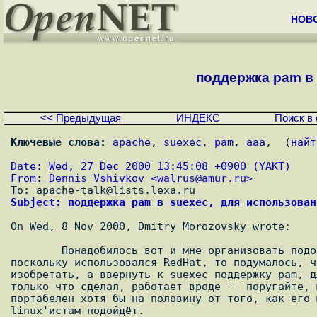
НОВ
поддержка pam в 
<< Предыдущая
ИНДЕКС
Поиск в 
Ключевые слова:
apache
, 
suexec
, 
pam
, 
aaa
,  (
найт
Date: Wed, 27 Dec 2000 13:45:08 +0900 (YAKT)
From: Dennis Vshivkov <
walrus@amur.ru
>
Subject: поддержка pam в suexec, для использован
On Wed, 8 Nov 2000, Dmitry Morozovsky wrote:

	Понадобилось вот и мне организовать подобное, да только под linux. А

поскольку использовался RedHat, то подумалось, ч
изобретать, а ввернуть к suexec поддержку pam, д
только что сделал, работает вроде -- поругайте, 
портабелен хотя бы на половину от того, как его 
linux'истам подойдёт.
