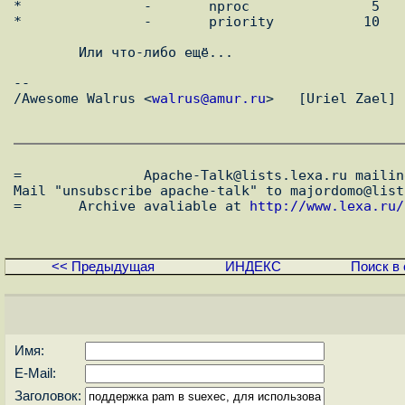
*               -       nproc               5

*               -       priority           10

	Или что-либо ещё...

-- 

/Awesome Walrus <
walrus@amur.ru
>   [Uriel Zael] 
=               Apache-Talk@lists.lexa.ru mailin
Mail "unsubscribe apache-talk" to majordomo@list
=       Archive avaliable at 
http://www.lexa.ru/
<< Предыдущая
ИНДЕКС
Поиск в 
Имя:
E-Mail:
Заголовок: