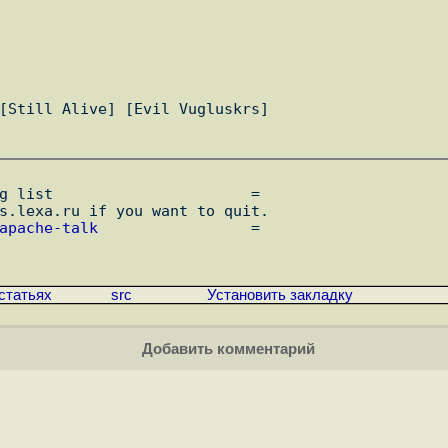
[Still Alive] [Evil Vugluskrs]

g list                      =

s.lexa.ru if you want to quit.

apache-talk
                 =

статьях
src
Установить закладку
Добавить комментарий