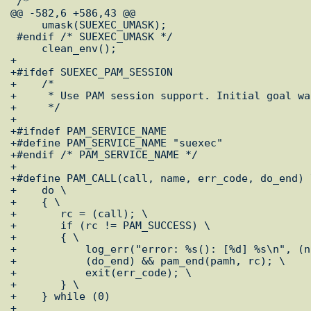
 /*

@@ -582,6 +586,43 @@

     umask(SUEXEC_UMASK);

 #endif /* SUEXEC_UMASK */

     clean_env();

+

+#ifdef SUEXEC_PAM_SESSION

+    /*

+     * Use PAM session support. Initial goal wa
+     */

+

+#ifndef PAM_SERVICE_NAME

+#define PAM_SERVICE_NAME "suexec"

+#endif /* PAM_SERVICE_NAME */

+

+#define PAM_CALL(call, name, err_code, do_end) \
+    do \

+    { \

+	rc = (call); \

+	if (rc != PAM_SUCCESS) \

+	{ \

+	    log_err("error: %s(): [%d] %s\n", (name), rc, pam_strerror(pamh, rc)); \

+	    (do_end) && pam_end(pamh, rc); \

+	    exit(err_code); \

+	} \

+    } while (0)

+
