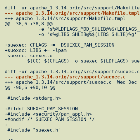

+++ apache_1.3.14/src/support/Makefile.tmpl	Wed Dec 27 13:23:13 2000

@@ -38,6 +38,8 @@

 	    -e 's%@LDFLAGS_MOD_SHLIB@%$(LDFLAGS_MOD_SHLIB)%g' \

 	    -e 's%@LIBS_SHLIB@%$(LIBS_SHLIB)%g' && chmod a+x apxs

+suexec: CFLAGS += -DSUEXEC_PAM_SESSION

+suexec: LIBS += -lpam

 suexec: suexec.o

 	$(CC) $(CFLAGS) -o suexec $(LDFLAGS) suexec.o $(LIBS)


+++ apache_1.3.14/src/support/suexec.c	Wed Dec 27 13:31:39 2000

@@ -90,6 +90,10 @@

 #include <stdarg.h>

+#ifdef SUEXEC_PAM_SESSION

+#include <security/pam_appl.h>

+#endif /* SUEXEC_PAM_SESSION */

+

 #include "suexec.h"
