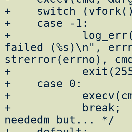
+    switch (vfork()
+    case -1:

+           log_err(
failed (%s)\n", errn
strerror(errno), cmd
+           exit(255
+    case 0:

+           execv(cm
+           break;  
neededm but... */

+    default:
