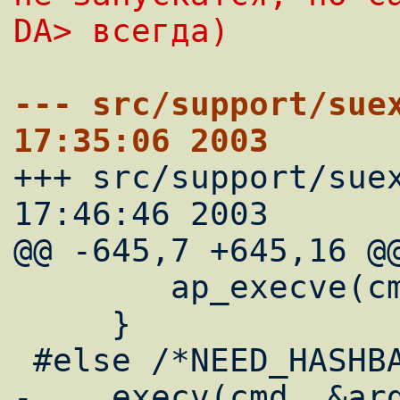
DA> всегда)
--- src/support/suex
17:35:06 2003

+++ src/support/sue
17:46:46 2003

@@ -645,7 +645,16 @@
        ap_execve(cmd, &argv[3], environ);

     }

 #else /*NEED_HASHBANG_EMUL*/

-    execv(cmd, &arg