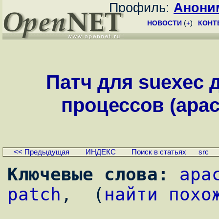
Профиль:
Анони
НОВОСТИ
(
+
)
КОНТ
Патч для suexec 
процессов (apach
<< Предыдущая
ИНДЕКС
Поиск в статьях
src
Ключевые слова:
apa
patch
,  (
найти похо