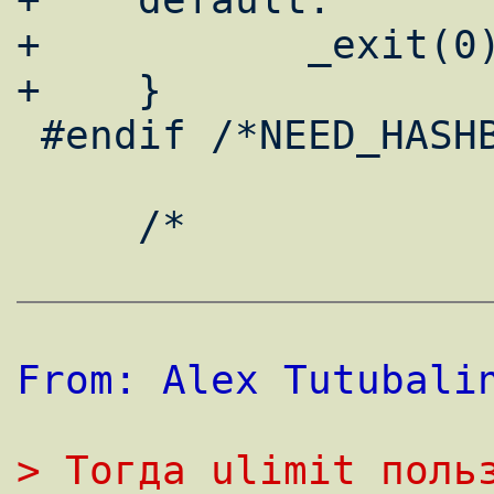
+           _exit(0)
+    }

 #endif /*NEED_HASHBANG_EMUL*/

     /*

From: Alex Tutubali
> Тогда ulimit польз