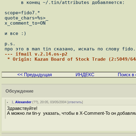
      в конец ~/.tin/attributes добавляется:

scope=fido7.*

quote_chars=%s>_

x_comment_to=ON

и все :)

p.s.

--- ifmail v.2.14.os-p2
 * Origin: Kazan Board of Stock Trade (2:5049/6
<< Предыдущая
ИНДЕКС
Поиск в 
Обсуждение
1
,
Alexander
(
??
), 20:05, 03/05/2004 [
ответить
]
Здравствуйте!
А можно ли tin-у указать, чтобы в X-Comment-To он добавлял