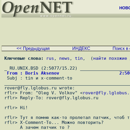
НОВ
<< Предыдущая
ИНДЕКС
Поиск в 
Ключевые слова:
rus
, 
news
, 
tin
,  (
найти похожие 
 From : Boris Aksenov                       2:5

 Subj : tin и x-comment-to

________________________________________________
rover@fly.lglobus.ru wrote:

rflr> From: "Oleg V. Volkov" <
rover@fly.lglobus.
rflr> Reply-To: rover@fly.lglobus.ru

rflr> Hi!

rflr> Тут я помню как-то пролетал патчик, чтоб т
rflr> X-Comment-To... Можно повторить?

      А зачем патчик то ?
