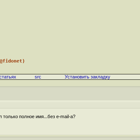
4@fidonet)
статьях
src
Установить закладку
 только полное имя...без e-mail-a?