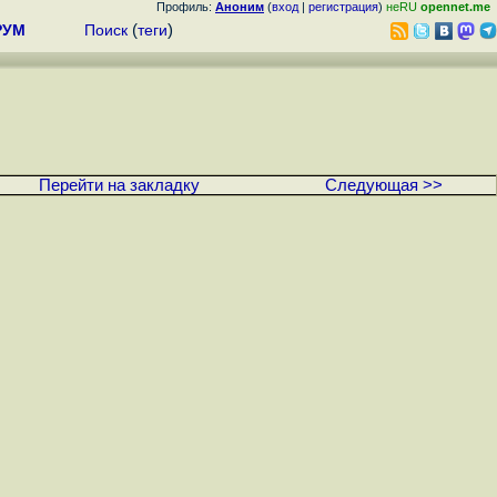
Профиль:
Аноним
(
вход
|
регистрация
)
неRU
opennet.me
РУМ
Поиск
(
теги
)
Перейти на закладку
Следующая >>