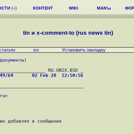
ОСТИ
(
+
)
КОНТЕНТ
WIKI
MAN'ы
ФО
tin и x-comment-to (rus news tin)
статьях
src
Установить закладку
документы
)
049/64       02 Feb 28  12:50:56
_______________________________

ru
>

ин добавлял в сообщения
