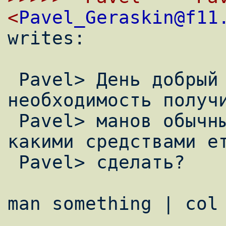
<
Pavel_Geraskin@f11

writes:

 Pavel> День добрый All!  ВОзникла 
необходимость получи
 Pavel> манов обычный текстовый файл И 
какими средствами ет
 Pavel> сделать?

man something | col 