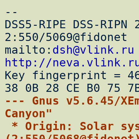
--

DSS5-RIPE DSS-RIPN 2
2:550/5069@fidonet

mailto:
dsh@vlink.ru
http://neva.vlink.r

Key fingerprint = 46
--- Gnus v5.6.45/XEm
Canyon"
 * Origin: Solar system, Jupiter 
(2:550/5068@fidonet