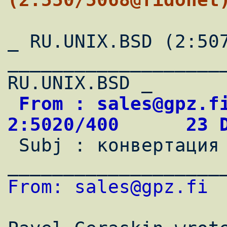
_ RU.UNIX.BSD (2:507
____________________
 From : sales@gpz.fi                        
2:5020/400      23 

 Subj : конвертация man в текстовый файл

From: sales@gpz.fi