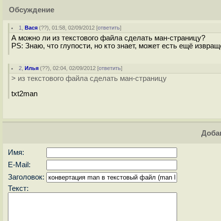
Обсуждение
1
,
Вася
(
??
), 01:58, 02/09/2012 [
ответить
]
А можно ли из текстового файла сделать ман-страницу?
PS: Знаю, что глупости, но кто знает, может есть ещё извращ
2
,
Илья
(
??
), 02:04, 02/09/2012 [
ответить
]
> из текстового файла сделать ман-страницу
txt2man
Доба
Имя:
E-Mail:
Заголовок:
Текст: