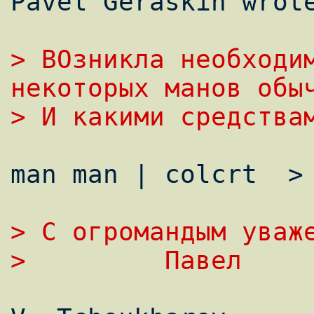
Pavel Geraskin wrote
> ВОзникла необходим
некоторых манов обы
> И какими средства
man man | colcrt  > 
> С огромандым уваж
>         Павел