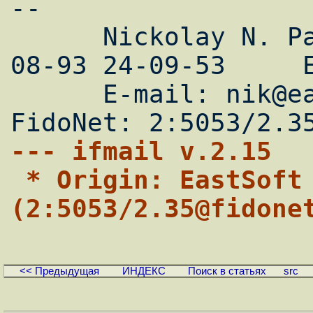
--

      Nickolay N. Parfenov     (8452) 24-
08-93 24-09-53     E
      E-mail: nik@eastsoft.saratov.su  
--- ifmail v.2.15
 * Origin: EastSoft Ltd. 
(2:5053/2.35@fidone
<< Предыдущая
ИНДЕКС
Поиск в статьях
src