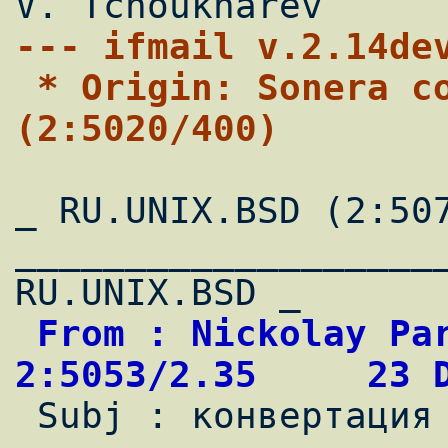
--- ifmail v.2.14de
 * Origin: Sonera corp Internet services 
(2:5020/400)
_ RU.UNIX.BSD (2:507
____________________
 From : Nickolay Parfenov                   
2:5053/2.35     23 

 Subj : конвертация man в текстовый файл
