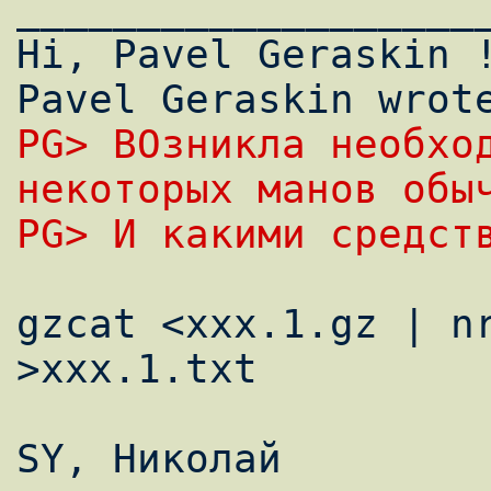
___________________
Hi, Pavel Geraskin !
PG> ВОзникла необход
некоторых манов обы
PG> И какими средст
gzcat <xxx.1.gz | nr
>xxx.1.txt

SY, Hиколай
