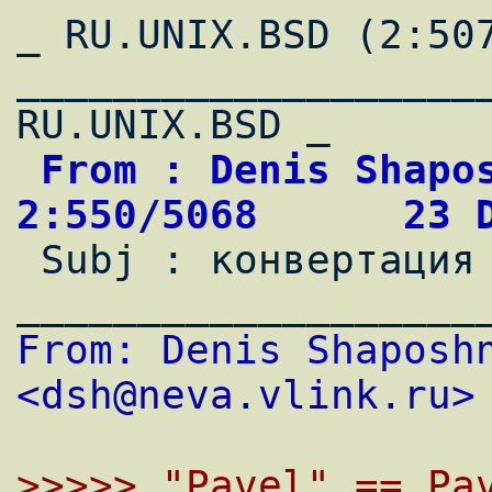
_ RU.UNIX.BSD (2:507
____________________
 From : Denis Shaposhnikov                  
2:550/5068      23 

 Subj : конвертация man в текстовый файл

From: Denis Shaposhn
<
dsh@neva.vlink.ru
>
>>>>> "Pavel" == Pav