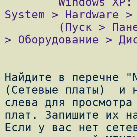
        Windows XP: Start > Control Panel > 
System > Hardware > 
        (Пуск > Панель управления > Система 
> Оборудование > Дис
Найдите в перечне "
(Сетевые платы)  и н
слева для просмотра 
плат. Запишите их на
Если у вас нет сетев