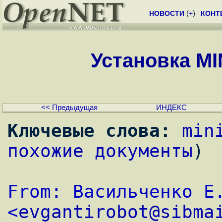
НОВОСТИ
(
+
)
КОНТ
Установка MINI
<< Предыдущая
ИНДЕКС
Ключевые слова:
min
похожие документы
)
From: Васильченко Е.
<
evgantirobot@sibma