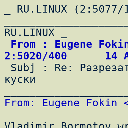
_ RU.LINUX (2:5077/1
____________________
 From : Eugene Fokin                        
2:5020/400      14 

 Subj : Re: Разрезать длинный PS файл на 
куски               
From: Eugene Fokin 
Vladimir Bormotov wr