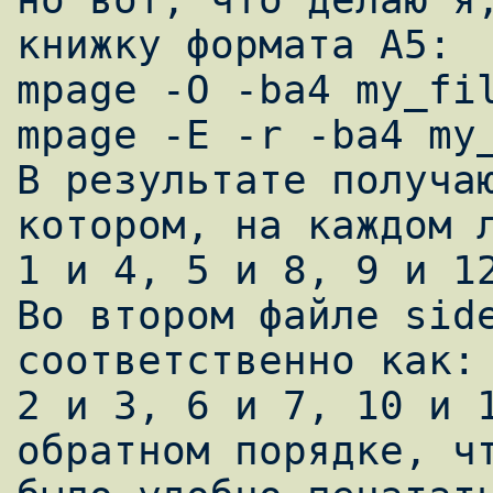
книжку формата A5:

mpage -O -ba4 my_fil
mpage -E -r -ba4 my_
В результате получаю
котором, на каждом л
1 и 4, 5 и 8, 9 и 12
Во втором файле side
соответственно как:

2 и 3, 6 и 7, 10 и 1
обратном порядке, чт