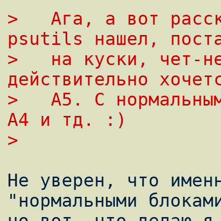
>   Ага, а вот расск
psutils нашел, пост
>   на куски, чет-не
действительно хочет
>   A5. С нормальным
A4 и тд. :)
>  
Hе уверен, что именн
"нормальными блоками
но вот, что делаю я,