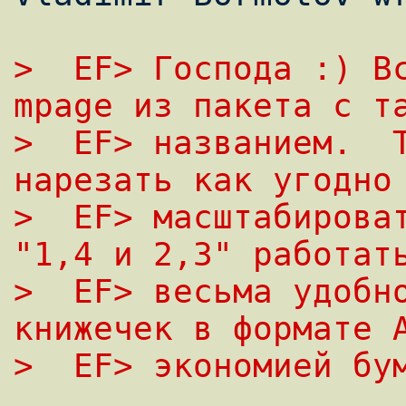
>  EF> Господа :) Вс
mpage из пакета с т
>  EF> названием.  Т
нарезать как угодно
>  EF> масштабироват
"1,4 и 2,3" работат
>  EF> весьма удобно
книжечек в формате 
>  EF> экономией бу