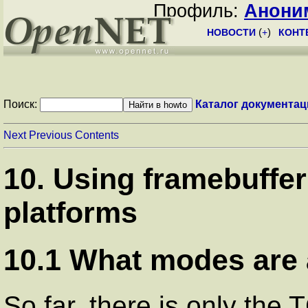
Профиль:
Анони
НОВОСТИ
(
+
)
КОНТ
Поиск:
Каталог документац
Next
Previous
Contents
10. Using framebuffe
platforms
10.1 What modes are 
So far, there is only the