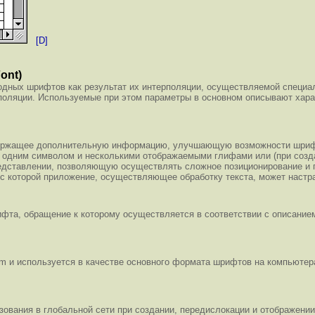
[D]
ont)
дных шрифтов как результат их интерполяции, осуществляемой специа
поляции. Используемые при этом параметры в основном описывают хара
одержащее дополнительную информацию, улучшающую возможности шриф
у одним символом и несколькими отображаемыми глифами или (при соз
дставлении, позволяющую осуществлять сложное позиционирование и п
с которой приложение, осуществляющее обработку текста, может настр
фта, обращение к которому осуществляется в соответствии с описание
m и используется в качестве основного формата шрифтов на компьютерах
ьзования в глобальной сети при создании, передислокации и отображен