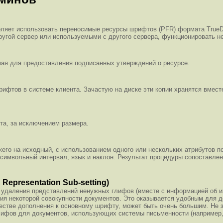
воляет использовать переносимые ресурсы шрифтов (PFR) формата TrueD
угой сервер или используемыми с другого сервера, функционировать не
мая для предоставления подписанных утверждений о ресурсе.
ифтов в системе клиента. Зачастую на диске эти копии хранятся вмест
та, за исключением размера.
его на исходный, с использованием одного или нескольких атрибутов п
межсимвольный интервал, язык и наклон. Результат процедуры сопостав
epresentation Sub-setting)
 удаления представлений ненужных глифов (вместе с информацией об их
ия некоторой совокупности документов. Это оказывается удобным для 
честве дополнения к основному шрифту, может быть очень большим. Не 
ифов для документов, использующих системы письменности (например, 