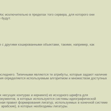
oc исключительно в пределах того сервера, для которого они
 будут.
е с другими кэшированными объектами, такими, например, как
оследнего. Типичными являются те атрибуты, которые задают наличие
ления определяется используемым алгоритмом и множеством доступных
 несущих контурах и кернинге) из исходного шрифта для
документов, в которых используются системы идеографической
зная правил формирования лигатур, используемых в конечной системе
арабские), в которых необходимы лигатуры.