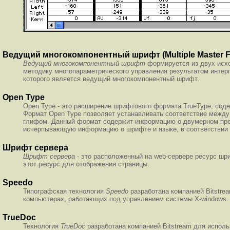
Ведущий многокомпонентный шрифт (Multiple Master F
Ведущий многокомпонентный шрифт
формируется из двух исхо
методику многопараметрического управления результатом интер
которого является ведущий многокомпонентный шрифт.
Open Type
Open Type - это расширение шрифтового формата TrueType, с
Формат Open Type позволяет устанавливать соответствие межд
глифом. Данный формат содержит информацию о двумерном пре
исчерпывающую информацию о шрифте и языке, в соответствии 
Шрифт сервера
Шрифт сервера
- это расположенный на web-сервере ресурс шри
этот ресурс для отображения страницы.
Speedo
Типографская технология
Speedo
разработана компанией Bitstrea
компьютерах, работающих под управлением системы X-windows.
TrueDoc
Технология
TrueDoc
разработана компанией Bitstream для испол