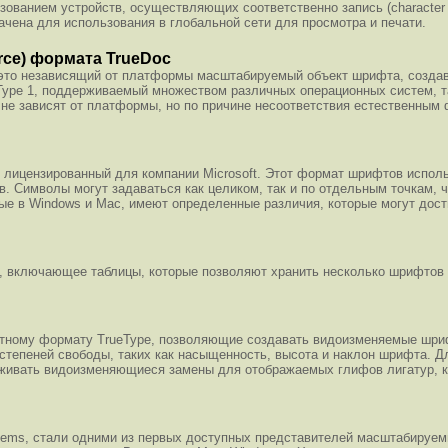
ванием устройств, осуществляющих соответственно запись (character sha
чена для использования в глобальной сети для просмотра и печати.
rce) формата TrueDoc
- это независящий от платформы масштабируемый объект шрифта, созда
Type 1, поддерживаемый множеством различных операционных систем, т
е зависят от платформы, но по причине несоответствия естественным 
 лицензированный для компании Microsoft. Этот формат шрифтов исполь
. Символы могут задаваться как целиком, так и по отдельным точкам, 
е в Windows и Mac, имеют определенные различия, которые могут дости
pe, включающее таблицы, которые позволяют хранить несколько шрифто
ртному формату TrueType, позволяющие создавать видоизменяемые шр
тепеней свободы, таких как насыщенность, высота и наклон шрифта. Д
живать видоизменяющиеся замены для отображаемых глифов лигатур, к
.
stems, стали одними из первых доступных представителей масштабиру