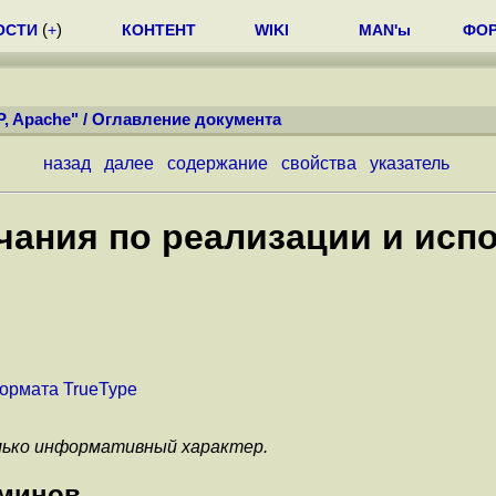
ОСТИ
(
+
)
КОНТЕНТ
WIKI
MAN'ы
ФО
P, Apache"
/
Оглавление документа
назад
далее
содержание
свойства
указатель
чания по реализации и ис
ормата TrueType
лько информативный характер.
рминов