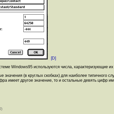
[D]
еме Windows95 используются числа, характеризующие их га
е значения (в круглых скобках) для наиболее типичного сл
ифра имеет другое значение, то и остальные девять цифр 
2)