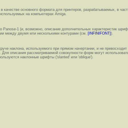
та в качестве основного формата для принтеров, разрабатываемых, в част
 используемых на компьютерах Amiga.
о Panose-1 (и, возможно, описание дополнительных характеристик шриф
ции между двумя или несколькими контурами (см.
[INFINIFONT]
).
круче наклона, используемого при прямом начертании, и не превосходи
Для описания рассматриваемой совокупности форм могут использоваться д
ьзуются наклонные шрифты ('slanted' или 'oblique').