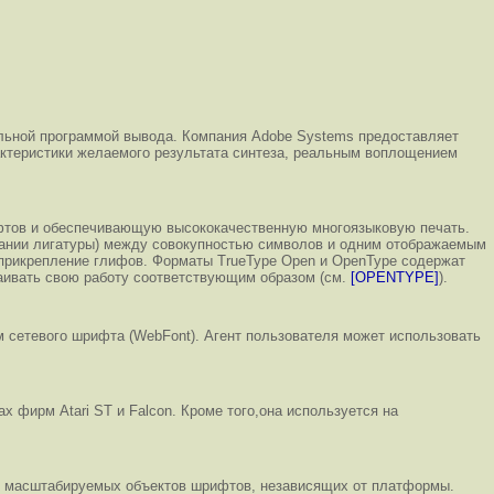
льной программой вывода. Компания Adobe Systems предоставляет
ктеристики желаемого результата синтеза, реальным воплощением
тов и обеспечивающую высококачественную многоязыковую печать.
дании лигатуры) между совокупностью символов и одним отображаемым
рикрепление глифов. Форматы TrueType Open и OpenType содержат
аивать свою работу соответствующим образом (см.
[OPENTYPE]
).
м сетевого шрифта (WebFont). Агент пользователя может использовать
 фирм Atari ST и Falcon. Кроме того,она используется на
ии масштабируемых объектов шрифтов, независящих от платформы.