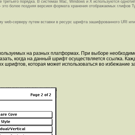
 третьего порядка. В системах Mac, Windows и X используются одноти
- это более поздняя версиея формата хранения отображаемых глифов Ty
му web-серверу путем вставки в ресурс шрифта зашифрованного URI ил
ользуемых на разных платформах. При выборе необходимог
сказать, когда на данный шрифт осуществляется ссылка. Ка
 шрифтов, которая может использоваться во избежание з