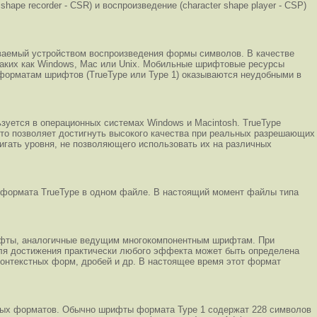
pe recorder - CSR) и воспроизведение (character shape player - CSP)
ваемый устройством воспроизведения формы символов. В качестве
аких как Windows, Mac или Unix. Мобильные шрифтовые ресурсы
форматам шрифтов (TrueType или Type 1) оказываются неудобными в
зуется в операционных системах Windows и Macintosh. TrueType
что позволяет достигнуть высокого качества при реальных разрешающих
гать уровня, не позволяющего использовать их на различных
в формата TrueType в одном файле. В настоящий момент файлы типа
ифты, аналогичные ведущим многокомпонентным шрифтам. При
ля достижения практически любого эффекта может быть определена
онтекстных форм, дробей и др. В настоящее время этот формат
емых форматов. Обычно шрифты формата Type 1 содержат 228 символов