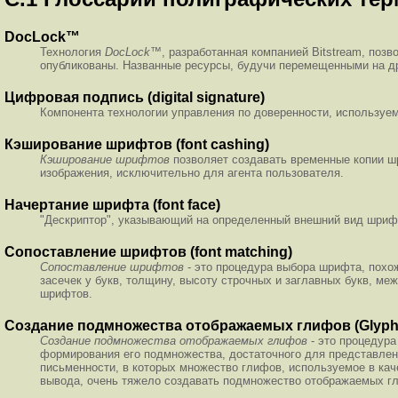
DocLock™
Технология
DocLock™
, разработанная компанией Bitstream, поз
опубликованы. Названные ресурсы, будучи перемещенными на др
Цифровая подпись (digital signature)
Компонента технологии управления по доверенности, используе
Кэширование шрифтов (font cashing)
Кэширование шрифтов
позволяет создавать временные копии шр
изображения, исключительно для агента пользователя.
Начертание шрифта (font face)
"Дескриптор", указывающий на определенный внешний вид шриф
Сопоставление шрифтов (font matching)
Сопоставление шрифтов
- это процедура выбора шрифта, похож
засечек у букв, толщину, высоту строчных и заглавных букв, 
шрифтов.
Создание подмножества отображаемых глифов (Glyph R
Создание подмножества отображаемых глифов
- это процедура
формирования его подмножества, достаточного для представлен
письменности, в которых множество глифов, используемое в ка
вывода, очень тяжело создавать подмножество отображаемых гл