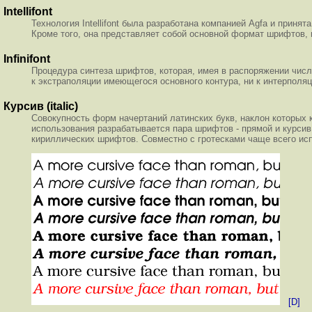
Intellifont
Технология Intellifont была разработана компанией Agfa и приня
Кроме того, она представляет собой основной формат шрифтов,
Infinifont
Процедура синтеза шрифтов, которая, имея в распоряжении числ
к экстраполяции имеющегося основного контура, ни к интерполя
Курсив (italic)
Совокупность форм начертаний латинских букв, наклон которых 
использования разрабатывается пара шрифтов - прямой и курсив. 
кириллических шрифтов. Совместно с гротесками чаще всего испол
[D]