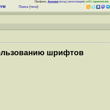
Профиль:
Аноним
(
вход
|
регистрация
)
неRU
opennet.me
РУМ
Поиск
(
теги
)
пользованию шрифтов