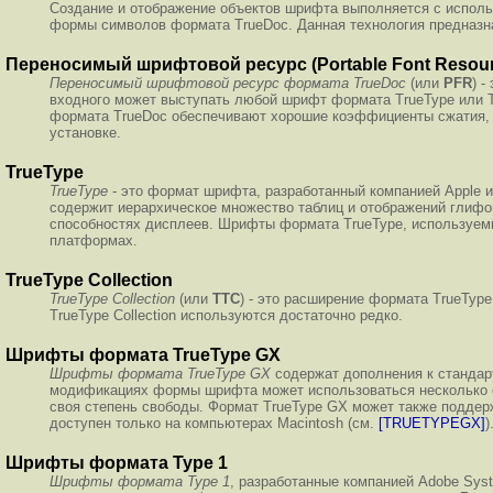
Создание и отображение объектов шрифта выполняется с использо
формы символов формата TrueDoc. Данная технология предназна
Переносимый шрифтовой ресурс (Portable Font Resou
Переносимый шрифтовой ресурс формата TrueDoc
(или
PFR
) 
входного может выступать любой шрифт формата TrueType или 
формата TrueDoc обеспечивают хорошие коэффициенты сжатия, н
установке.
TrueType
TrueType
- это формат шрифта, разработанный компанией Apple и
содержит иерархическое множество таблиц и отображений глифов
способностях дисплеев. Шрифты формата TrueType, используемы
платформах.
TrueType Collection
TrueType Collection
(или
TTC
) - это расширение формата TrueTy
TrueType Collection используются достаточно редко.
Шрифты формата TrueType GX
Шрифты формата TrueType GX
содержат дополнения к станда
модификациях формы шрифта может использоваться несколько с
своя степень свободы. Формат TrueType GX может также поддер
доступен только на компьютерах Macintosh (см.
[TRUETYPEGX]
)
Шрифты формата Type 1
Шрифты формата Type 1
, разработанные компанией Adobe Sy