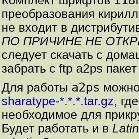
i18
Комплект шрифтов
преобразования кирилли
не входит в дистрибути
ПО ПРИЧИНЕ НЕ ОТК
следует скачать с дом
забрать с ftp a2ps паке
a2ps
Для работы
можно
sharatype-*.*.*.tar.gz
, гд
необходимое для прикр
Будет работать и в
Lati