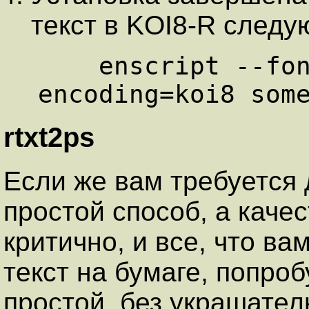
текст в KOI8-R след
    enscript --font=Textbook8 --
rtxt2ps
Если же вам требуется
простой способ, а каче
критично, и все, что ва
текст на бумаге, попро
простой, без украшатель