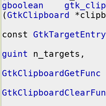
gboolean
gtk_clip
(
GtkClipboard
 *clipb
const 
GtkTargetEntry
guint
 n_targets,

GtkClipboardGetFunc
 
GtkClipboardClearFun