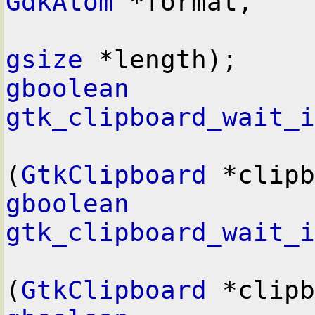
GdkAtom
 *format,

gsize
gboolean
gtk_clipboard_wait_i
(
GtkClipboard
gboolean
gtk_clipboard_wait_i
(
GtkClipboard