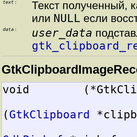
text
Текст полученный, к
:
NULL
или
если восс
data
user_data
:
подстав
gtk_clipboard_r
GtkClipboardImageRece
void        (*GtkCli
(
GtkClipboard
 *clipb