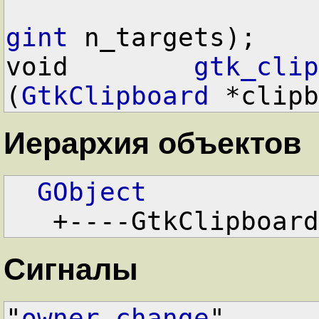
gint
 n_targets);

void        
gtk_clip
(
GtkClipboard
 *clipb
Иерархия объектов
GObject
   +----GtkClipboard
Сигналы
"
owner-change
"
