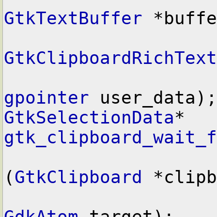
GtkTextBuffer
 *buffe
GtkClipboardRichText
gpointer
GtkSelectionData
* 
gtk_clipboard_wait_f
(
GtkClipboard
 *clipb
GdkAtom