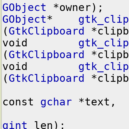
GObject
GObject
*    
gtk_clip
(
GtkClipboard
 *clipb
void        
gtk_clip
(
GtkClipboard
 *clipb
void        
gtk_clip
(
GtkClipboard
 *clipb
const 
gchar
 *text,

gint
 len);
