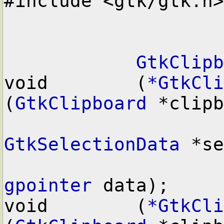
#include <gtk/gtk.h>

GtkClipb
void        (
*GtkCli
(
GtkClipboard
 *clipb
GtkSelectionData
 *se
gpointer
 data);

void        (
*GtkCli