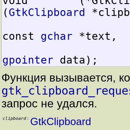
void        (*GtkCli
(
GtkClipboard
 *clipb
const 
gchar
 *text,

gpointer
 data);
Функция вызывается, ко
gtk_clipboard_reque
запрос не удался.
clipboard
GtkClipboard
: