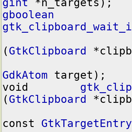
gint
gboolean
gtk_clipboard_wait_i
(
GtkClipboard
 *clipb
GdkAtom
 target);

void        
gtk_clip
(
GtkClipboard
 *clipb
const 
GtkTargetEntry