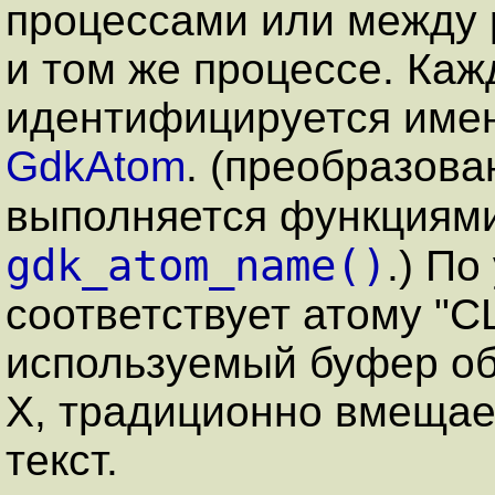
процессами или между 
и том же процессе. Ка
идентифицируется имен
GdkAtom
. (преобразова
выполняется функциям
gdk_atom_name()
.) П
соответствует атому "
используемый буфер об
X, традиционно вмеща
текст.