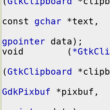
(
GtkClipboard
 *clipb
const 
gchar
 *text,

gpointer
 data);

void        (
*GtkCli
(
GtkClipboard
 *clipb
GdkPixbuf
 *pixbuf,
