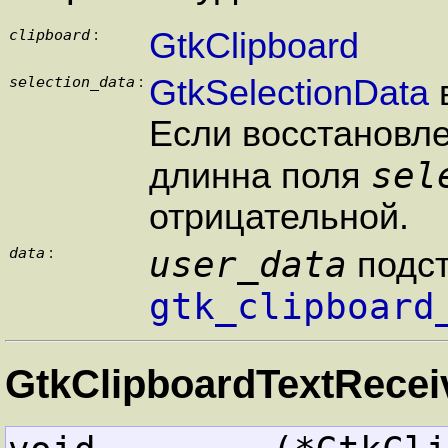
clipboard
GtkClipboard
:
selection_data
GtkSelectionData
:
Если восстановле
sel
длинна поля
отрицательной.
data
user_data
:
подст
gtk_clipboard
GtkClipboardTextRecei