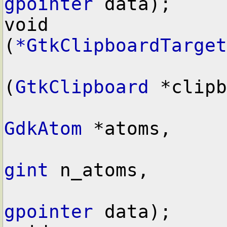
gpointer
 data);

void        
(
*GtkClipboardTarget
(
GtkClipboard
 *clipb
GdkAtom
 *atoms,

gint
 n_atoms,

gpointer
 data);
