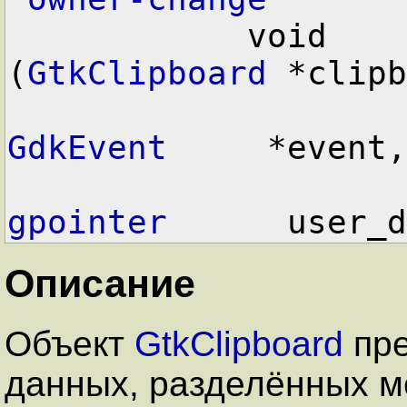
            void        user_function      
(
GtkClipboard
 *clipb
GdkEvent
     *event,

gpointer
      user_d
Описание
Объект
GtkClipboard
пре
данных, разделённых 