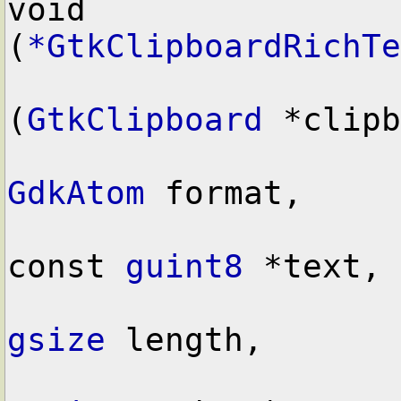
void        
(
*GtkClipboardRichTe
(
GtkClipboard
 *clipb
GdkAtom
 format,

const 
guint8
 *text,

gsize
 length,
