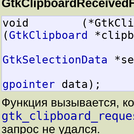
GtkClipboardReceivedF
void        (*GtkClipb
(
GtkClipboard
 *clipb
GtkSelectionData
 *se
gpointer
 data);
Функция вызывается, ко
gtk_clipboard_reque
запрос не удался.