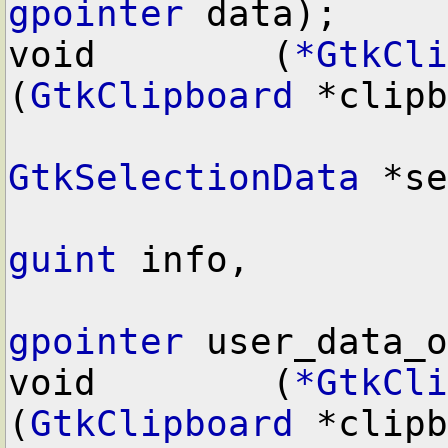
gpointer
 data);

void        (
*GtkCli
(
GtkClipboard
 *clipb
GtkSelectionData
 *se
guint
 info,

gpointer
 user_data_o
void        (
*GtkCli
(
GtkClipboard
 *clipb