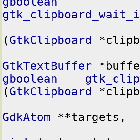
gboolean
gtk_clipboard_wait_i
(
GtkClipboard
 *clipb
GtkTextBuffer
gboolean
gtk_clip
(
GtkClipboard
 *clipb
GdkAtom
 **targets,
