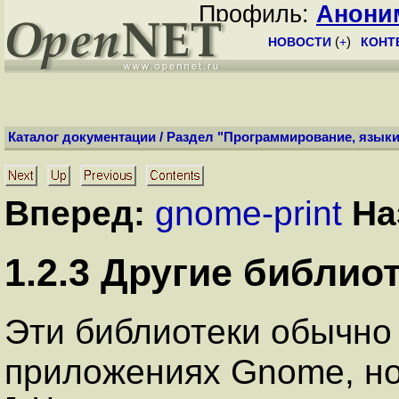
Профиль:
Анони
НОВОСТИ
(
+
)
КОНТ
Каталог документации
/
Раздел "Программирование, языки
Вперед:
gnome-print
На
1
.
2
.
3
Другие библио
Эти библиотеки обычно
приложениях Gnome, но