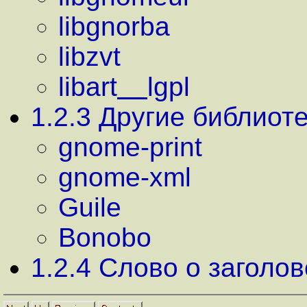
libgnorba
libzvt
libart
lgpl
1
.
2
.
3
Другие библиоте
gnome-print
gnome-xml
Guile
Bonobo
1
.
2
.
4
Слово о заголо