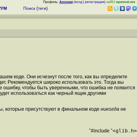
Профиль:
Аноним
(
вход
|
регистрация
)
неRU
opennet.me
РУМ
Поиск
(
теги
)
шем коде. Они исчезнут после того, как вы определите
. Рекомендуется широко использовать это. Тогда вы
е ошибку, чтобы быть уверенными, что ошибка не появится
будет использоваться как черный ящик другими
ры, которые присутствуют в финальном коде
никогда
не
<glib.h>
"#include "