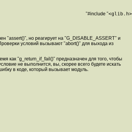
<glib.h>
"#include "
ичен "assert()", но реагирует на "G_DISABLE_ASSERT" и
 Проверки условий вызывают "abort()" для выхода из
мя как "g_return_if_fail()" предназначен для того, чтобы
ловие не выполнится, вы, скорее всего будете искать
 ошибку в коде, который вызывает модуль.