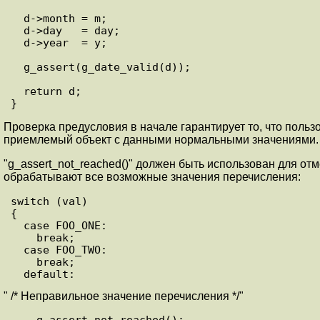
  d->month = m;

  d->day   = day;

  d->year  = y;

  g_assert(g_date_valid(d));

  return d;

Проверка предусловия в начале гарантирует то, что пользо
приемлемый объект с данными нормальными значениями.
"g_assert_not_reached()" должен быть использован для от
обрабатывают все возможные значения перечисления:
switch (val)

{

  case FOO_ONE:

    break;

  case FOO_TWO:

    break;

" /* Неправильное значение перечисления */"
    g_assert_not_reached();
