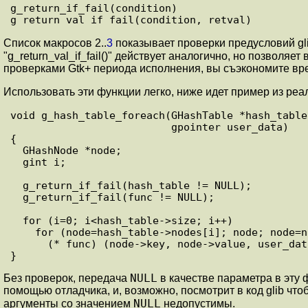
g_return_if_fail(condition)

Список макросов
2
..
3
показывает проверки предусловий gli
"g_return_val_if_fail()" действует аналогично, но позволяет
проверками Gtk+ периода исполнения, вы съэкономите вре
Использовать эти функции легко, ниже идет пример из реал
void g_hash_table_foreach(GHashTable *hash_table
                          gpointer user_data)

{

  GHashNode *node;

  gint i;

  g_return_if_fail(hash_table != NULL);

  g_return_if_fail(func != NULL);

  for (i=0; i<hash_table->size; i++)

    for (node=hash_table->nodes[i]; node; node=node->next)

      (* func) (node->key, node->value, user_data);

NULL
Без проверок, передача
в качестве параметра в эту 
помощью отладчика, и, возможно, посмотрит в код glib чт
NULL
аргументы со значением
недопустимы.