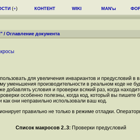
ОСТИ
(
+
)
КОНТЕНТ
WIKI
MAN'ы
ФО
"
/
Оглавление документа
акросы
пользовать для увеличения инвариантов и предусловий в ва
меньшения производительности в реальном коде не будет
е добавлять условия и проверки всякий раз, когда находит
Проверки особенно полезны, когда код, который вы пишете 
 и как они неправильно использовали ваш код.
ионирует правильно не только в режиме отладки. Операто
Список макросов
2
..
3
:
Проверки предусловий