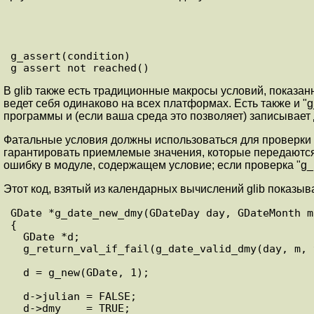
g_assert(condition)

В glib также есть традиционные макросы условий, показа
ведет себя одинаково на всех платформах. Есть также и "g
программы и (если ваша среда это позволяет) записывает
Фатальные условия должны использоваться для проверки
гарантировать приемлемые значения, которые передаются 
ошибку в модуле, содержащем условие; если проверка "g_ret
Этот код, взятый из календарных вычислений glib показыв
GDate *g_date_new_dmy(GDateDay day, GDateMonth m
{

  GDate *d;

  g_return_val_if_fail(g_date_valid_dmy(day, m, y), NULL);

  d = g_new(GDate, 1);

  d->julian = FALSE;

  d->dmy    = TRUE;
