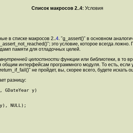
Список макросов
2
..
4
:
Условия
нные в списке макросов
2
..
4
. "g_assert()" в основном аналог
_assert_not_reached()"; это условие, которое всегда ложно.
 дамп памяти для отладочных целей.
внутренней целостности
функции или библиотеки, в то вре
общим интерфейсам программного модуля. То есть, если ус
urn_if_fail()" не пройдет, вы, скорее всего, будете искать
ает разницу:
, GDateYear y)
