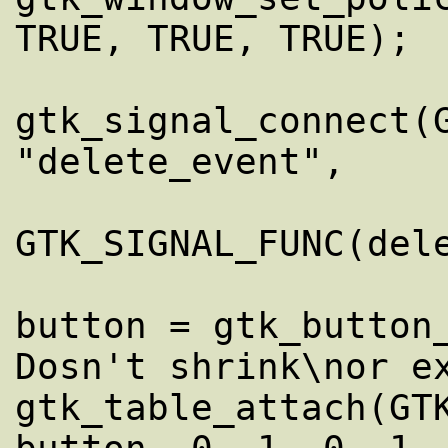
TRUE, TRUE, TRUE);

gtk_signal_connect(G
"delete_event",

GTK_SIGNAL_FUNC(dele
button = gtk_button_
Dosn't shrink\nor ex
gtk_table_attach(GTK