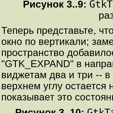
GtkT
Рисунок
3
..
9
:
ра
Теперь представьте, чт
окно по вертикали; зам
пространство добавило
"GTK_EXPAND" в направ
виджетам два и три -- в
верхнем углу остается
показывает это состоян
GtkT
Рисунок
3
..
10
: