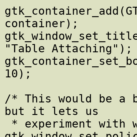
gtk_container_add(GT
container);

gtk_window_set_title
"Table Attaching");

gtk_container_set_bo
10);

/* This would be a b
but it lets us

 * experiment with window resizing. */

gtk_window_set_polic