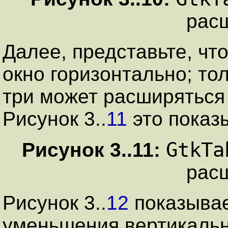
рас
Далее, представьте, чт
окно горизонтально; то
три может расширяться
Рисунок
3
..
11
это показ
GtkTa
Рисунок
3
..
11
:
рас
Рисунок
3
..
12
показывае
уменьшения вертикальн