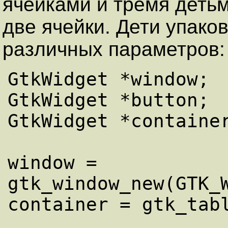
ячейками и тремя детьм
две ячейки. Дети упако
различных параметров:
GtkWidget *window;

GtkWidget *button;

GtkWidget *container
window = 
gtk_window_new(GTK_W
container = gtk_tabl