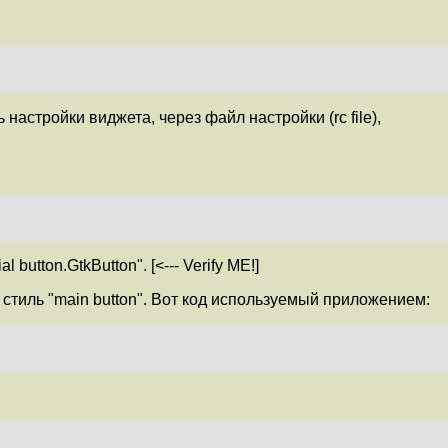
настройки виджета, через файл настройки (rc file),
button.GtkButton". [<--- Verify ME!]
тиль "main button". Вот код используемый приложением: