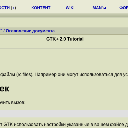
ОСТИ
(
+
)
КОНТЕНТ
WIKI
MAN'ы
ФО
"
/
Оглавление документа
GTK+ 2.0 Tutorial
айлы (rc files). Например они могут использоваться для у
ек
чить вызов:
тавит GTK использовать настройки указанные в вашем файле 