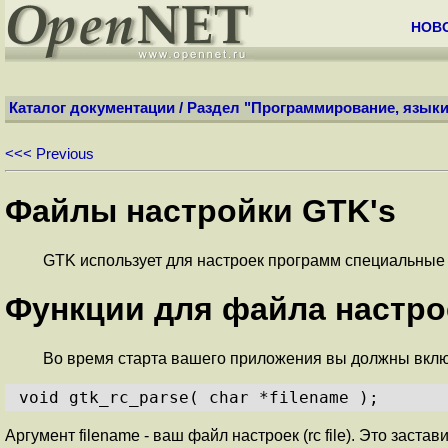
НОВ
Каталог документации
/
Раздел "Программирование, языки
<<< Previous
Файлы настройки GTK's
GTK использует для настроек программ специальные ф
Функции для файла настро
Во время старта вашего приложения вы должны вклю
void gtk_rc_parse( char *filename );
Аргумент filename - ваш файл настроек (rc file). Это зас