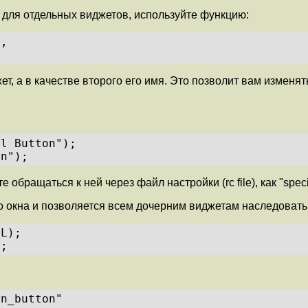
 для отдельных виджетов, используйте функцию:
t,
 а в качестве второго его имя. Это позволит вам изменять 
al Button");
on");
обращаться к ней через файл настройки (rc file), как "special 
 окна и позволяется всем дочерним виджетам наследовать с
EL);
);
in_button"