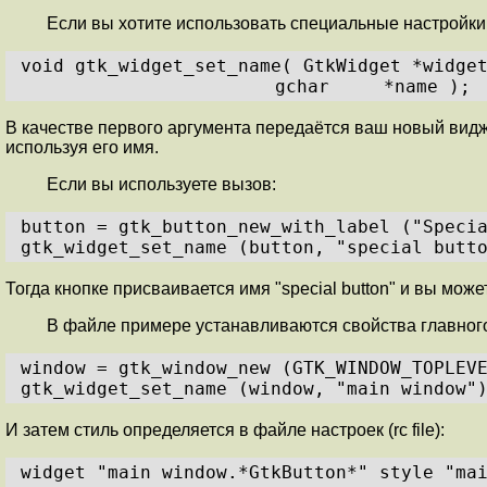
Если вы хотите использовать специальные настройки
void gtk_widget_set_name( GtkWidget *widge
gchar     *name );
В качестве первого аргумента передаётся ваш новый виджет,
используя его имя.
Если вы используете вызов:
button = gtk_button_new_with_label ("Speci
gtk_widget_set_name (button, "special butt
Тогда кнопке присваивается имя "special button" и вы можете 
В файле примере устанавливаются свойства главного
window = gtk_window_new (GTK_WINDOW_TOPLEV
gtk_widget_set_name (window, "main window"
И затем стиль определяется в файле настроек (rc file):
widget "main window.*GtkButton*" style "ma