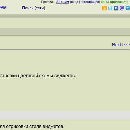
Профиль:
Аноним
(
вход
|
регистрация
)
неRU
opennet.me
РУМ
Поиск
(
теги
)
Next >>>
становки цветовой схемы виджетов.
для отрисовки стиля виджетов.