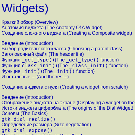
Widgets)
Краткий обзор (Overview)
Анатомия виджета (The Anatomy Of A Widget)
Создание сложного виджета (Creating a Composite widget)
Введение (Introduction)
Выбор родительского класса (Choosing a parent class)
Заголовочный файл (The header file)
_get_type()
_get_type()
Функция
(The
function)
class_init()
_class_init()
Функция
(The
function)
_init()
_init()
Функция
(The
function)
И остальные ... (And the rest...)
Создание виджета с нуля (Creating a widget from scratch)
Введение (Introduction)
Отображение виджета на экране (Displaying a widget on the
Истоки виджета циферблата (The origins of the Dial Widget)
Основы (The Basics)
gtk_dial_realize()
Определение размера (Size negotiation)
gtk_dial_expose()