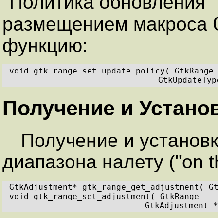
"Политика обновления"
размещением макроса
функцию:
void gtk_range_set_update_policy( GtkRange
GtkUpdateTyp
Получение и Устано
Получение и установк
диапазона налету ("on th
GtkAdjustment* gtk_range_get_adjustment( G
void gtk_range_set_adjustment( GtkRange   
GtkAdjustment *