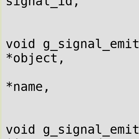
signal_id,
void g_signal_emit_b
*object,
                         
*name,
void g_signal_emit