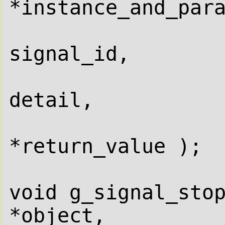
*instance_and_par
                     guint   
signal_id,
                     GQuark  
detail,
                     GValue  
*return_value );
void g_signal_stop
*object,