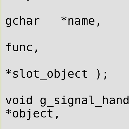
                     
gchar   *name,
                          
func,
                         
*slot_object );
void g_signal_hand
*object,
                      