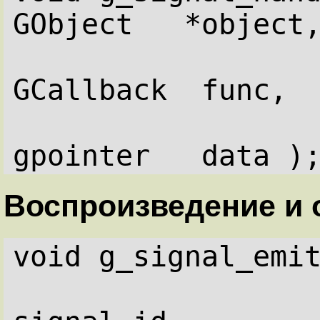
GObject   *object
GCallback  func,
gpointer   data )
Воспроизведение и 
void g_signal_emi
                    guint  