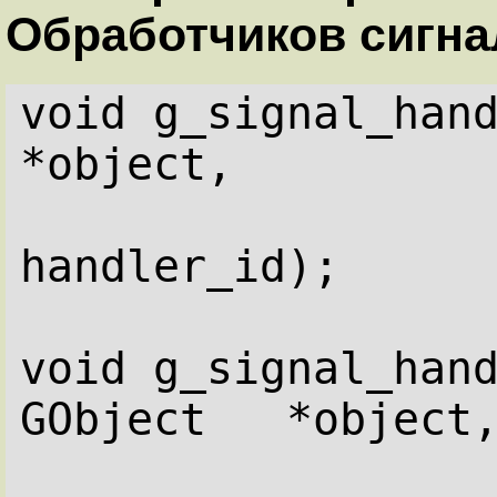
Обработчиков сигна
void g_signal_hand
*object,
                       
handler_id);
void g_signal_hand
GObject   *object