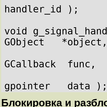
handler_id );
void g_signal_hand
GObject   *object
GCallback  func,
gpointer   data )
Блокировка и разбл