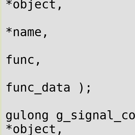
*object,
                          
*name,
                          
func,
                          
func_data );
gulong g_signal_conne
*object,