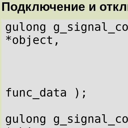
Подключение и отк
gulong g_signal_conn
*object,
                         gp
func_data );
gulong g_signal_conne