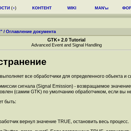
ОСТИ
(
+
)
КОНТЕНТ
WIKI
MAN'ы
ФО
"
/
Оглавление документа
GTK+ 2.0 Tutorial
Advanced Event and Signal Handling
странение
K выполняет все обработчики для определенного объекта и с
эмиссии сигнала (Signal Emission) - возвращаемое значени
новлен (самим GTK) по умолчанию обработчиком, если вы не 
т быть:
бработчик вернул значение TRUE, остановить весь процесс.