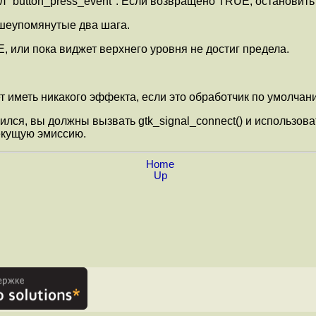
 "button_press_event". Если возвращено TRUE, остановить
ышеупомянутые два шага.
 или пока виджет верхнего уровня не достиг предела.
иметь никакого эффекта, если это обработчик по умолчанию,
ся, вы должны вызвать gtk_signal_connect() и использова
текущую эмиссию.
Home
Up