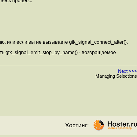
 весь процесс.
 или если вы не вызываете gtk_signal_connect_after().
ть gtk_signal_emit_stop_by_name() - возвращаемое
Next >>>
Managing Selections
Хостинг: