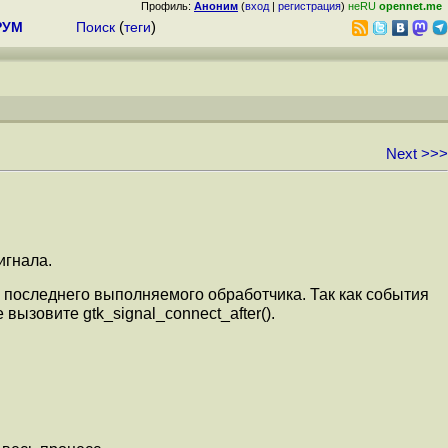
Профиль:
Аноним
(
вход
|
регистрация
)
неRU
opennet.me
РУМ
Поиск
(
теги
)
Next >>>
игнала.
е последнего выполняемого обработчика. Так как события
вызовите gtk_signal_connect_after().