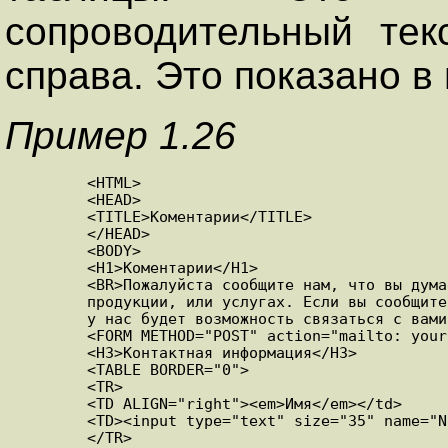
сопроводительный тек
справа. Это показано в
Пример 1.26
	<HTML>

	<HEAD>

	<TITLE>Коментарии</TITLE>

	</HEAD>

	<BODY>

	<H1>Коментарии</H1>

	<BR>Пожалуйста сообщите нам, что вы думаете о нашем web сайте, компании,

	продукции, или услугах. Если вы сообщите нам свою контактную информацию, 

	у нас будет возможность связаться с вами и ответить на ваши вопросы.</p>

	<FORM METHOD="POST" action="mailto: yourname@your.email.address">

	<H3>Контактная информация</H3>

	<TABLE BORDER="0">

	<TR>

	<TD ALIGN="right"><em>Имя</em></td>

	<TD><input type="text" size="35" name="Name"></td>

	</TR>
