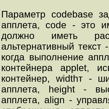
Параметр соdebase за
апплета, соdе - это 
должно иметь рас
альтернативный текст 
когда выполнение апп
контейнера аррlet, и
контейнер, widthт - 
апплета, height - в
апплета, аlign - упра