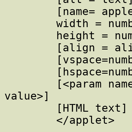
	[name= applet name] 

	width = number of pixels

	height = number of pixels

	[align = alignment] 

	[vspace=number of picsels] 

	[hspace=number of pixels] 

	[<param name=param name value=param 
value>]

	[HTML text] 

	</applet>
