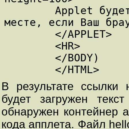
	Аррlet будет отображаться в этом 
месте, если Ваш брау
	</APPLET> 

	<HR> 

	</BODY) 

В результате ссылки 
будет загружен текс
обнаружен контейнер ар
кода апплета. Файл hell