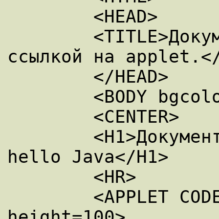
	<HEAD> 

	<TITLE>Документ со встроенной 
ссылкой на applet.</
	</HEAD> 

	<BODY bgcolor=#FFFFFF> 

	<CENTER> 

	<H1>Документ со встроенным апплетом 
hello Java</H1> 

	<HR> 

	<APPLET CODE=hello width=200 
height=100> 
