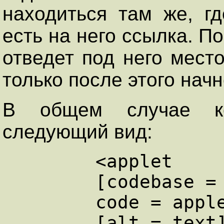
находиться там же, г
есть на него ссылка. П
отведет под него мест
только после этого начн
В общем случае к
следующий вид:
	<applet 

	[codebase = codebase url]

	code = applet.class 

	[alt = text] 
