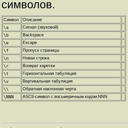
символов.
Символ
Описание
\a
Сигнал (звуковой)
\b
Backspace
\e
Escape
\f
Пропуск страницы
\n
Новая строка
\r
Возврат каретки
\t
Горизонтальная табуляция
\v
Вертикальная табуляция
\\
Обратная наклонная черта
\NNN
ASCII-символ с восьмеричным кодом NNN