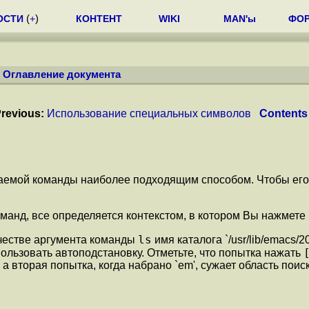
ОСТИ
(
+
)
КОНТЕНТ
WIKI
MAN'ы
ФО
/
Оглавление документа
revious:
Использование специальных символов
Contents
раемой команды наиболее подходящим способом. Чтобы его
анд, все определяется контекстом, в котором Вы нажмете 
ls
ачестве аргумента команды
имя каталога `/usr/lib/emacs/2
ользовать автоподстановку. Отметьте, что попытка нажать
а вторая попытка, когда набрано `em', сужает область поиск