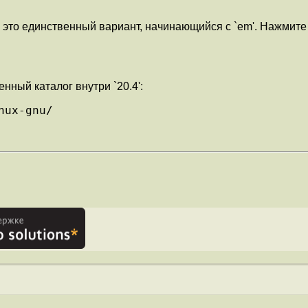
у это единственный вариант, начинающийся с `em'. Нажмит
ный каталог внутри `20.4':
nux-gnu/