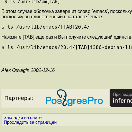
В этом случае оболочка завершит слово `emacs', поскольк
поскольку он единственный в каталоге `emacs':
$ ls /usr/lib/emacs/[TAB]20.4/
Нажмите [TAB] еще раз и Вы получите следующий единствен
$ ls /usr/lib/emacs/20.4/[TAB]i386-debian-li
Alex Otwagin 2002-12-16
Партнёры:
Закладки на сайте
Проследить за страницей