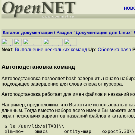
НОВ
Каталог документации
/
Раздел "Документация для Linux"
Next:
Выполнение нескольких команд
Up:
Оболочка bash
P
Автоподстановка команд
Автоподстановка позволяет bash завершить начало наби
подходящее завершение для слова слева от курсора.
Автоподстановка работает для имен файлов и названий ком
Например, предположим, что Вы хотите использовать в к
длинным. Тогда вместо набора всего имени Вы можете исп
экран нескольких вариантов названий файлов и каталогов, 
$ ls /usr/lib/e[TAB]\\

elm-me+    emacs      entity-map    expect5.30\\
