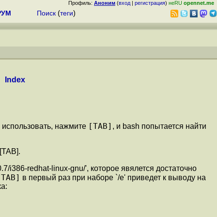
Профиль:
Аноним
(
вход
|
регистрация
)
неRU
opennet.me
РУМ
Поиск
(
теги
)
Index
[TAB]
 использовать, нажмите
, и bash попытается найти
[TAB].
0.7/i386-redhat-linux-gnu/', которое явялется достаточно
[TAB]
в первый раз при наборе `/e' приведет к выводу на
а: