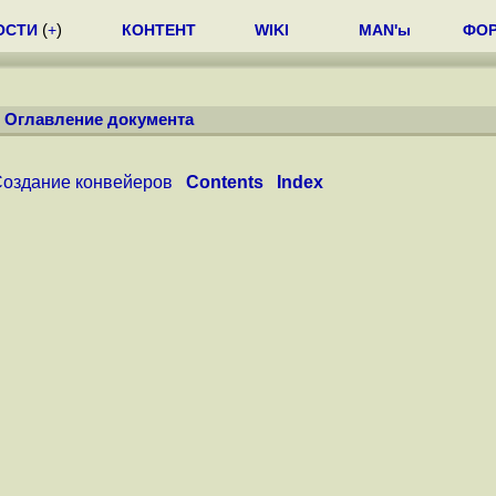
ОСТИ
(
+
)
КОНТЕНТ
WIKI
MAN'ы
ФО
/
Оглавление документа
оздание конвейеров
Contents
Index