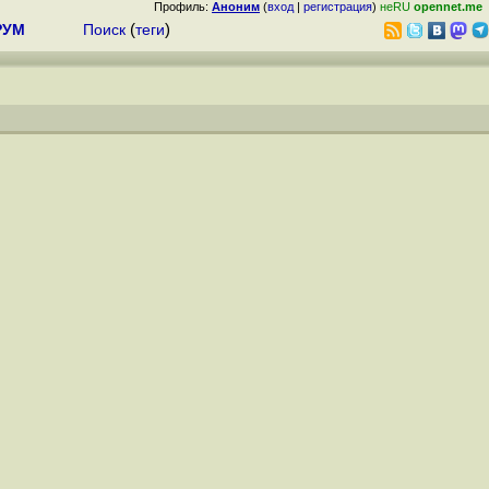
Профиль:
Аноним
(
вход
|
регистрация
)
неRU
opennet.me
РУМ
Поиск
(
теги
)