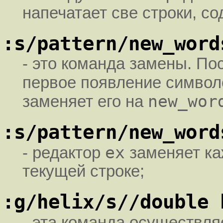
напечатает све строки, 
:s/pattern/new_word
- это команда замены. По
первое появление симво
new_wor
заменяет его на
:s/pattern/new_word
ex
- редактор
заменяет к
текущей строке;
:g/helix/s//double 
- эта команда осуществля